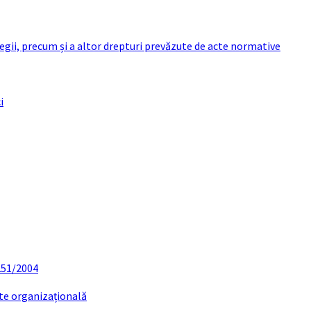
 legii, precum și a altor drepturi prevăzute de acte normative
i
 251/2004
ate organizațională