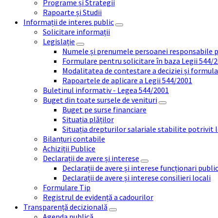
Programe și Strategii
Rapoarte și Studii
Informații de interes public
Solicitare informații
Legislație
Numele și prenumele persoanei responsabile 
Formulare pentru solicitare în baza Legii 544/
Modalitatea de contestare a deciziei și formul
Rapoartele de aplicare a Legii 544/2001
Buletinul informativ - Legea 544/2001
Buget din toate sursele de venituri
Buget pe surse financiare
Situația plăților
Situația drepturilor salariale stabilite potrivit
Bilanțuri contabile
Achiziții Publice
Declarații de avere și interese
Declarații de avere și interese funcționari public
Declarații de avere și interese consilieri locali
Formulare Tip
Registrul de evidență a cadourilor
Transparență decizională
Agenda publică