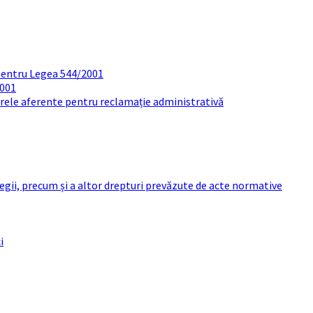
pentru Legea 544/2001
2001
arele aferente pentru reclamație administrativă
 legii, precum și a altor drepturi prevăzute de acte normative
i