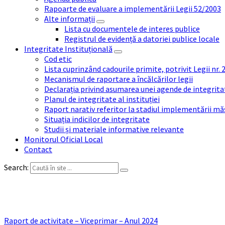
Rapoarte de evaluare a implementării Legii 52/2003
Alte informații
Lista cu documentele de interes publice
Registrul de evidență a datoriei publice locale
Integritate Instituțională
Cod etic
Lista cuprinzând cadourile primite, potrivit Legii nr.
Mecanismul de raportare a încălcărilor legii
Declarația privind asumarea unei agende de integrit
Planul de integritate al instituției
Raport narativ referitor la stadiul implementării măs
Situația indicilor de integritate
Studii și materiale informative relevante
Monitorul Oficial Local
Contact
Search:
Raport de activitate – Viceprimar – Anul 2024