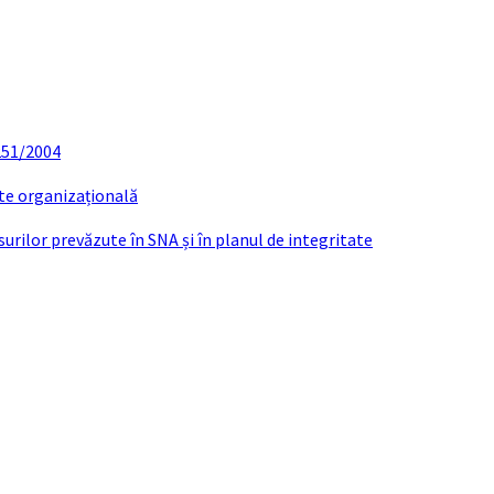
 251/2004
ate organizațională
urilor prevăzute în SNA și în planul de integritate
Rapoarte viceprimar