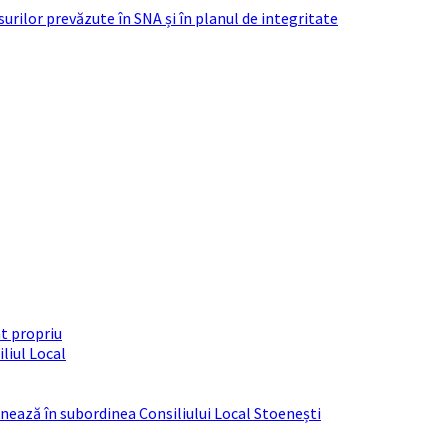
urilor prevăzute în SNA și în planul de integritate
t propriu
liul Local
ționează în subordinea Consiliului Local Stoenești