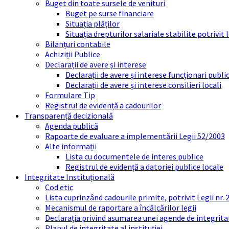
Buget din toate sursele de venituri
Buget pe surse financiare
Situația plăților
Situația drepturilor salariale stabilite potrivit
Bilanțuri contabile
Achiziții Publice
Declarații de avere și interese
Declarații de avere și interese funcționari public
Declarații de avere și interese consilieri locali
Formulare Tip
Registrul de evidență a cadourilor
Transparență decizională
Agenda publică
Rapoarte de evaluare a implementării Legii 52/2003
Alte informații
Lista cu documentele de interes publice
Registrul de evidență a datoriei publice locale
Integritate Instituțională
Cod etic
Lista cuprinzând cadourile primite, potrivit Legii nr.
Mecanismul de raportare a încălcărilor legii
Declarația privind asumarea unei agende de integrit
Planul de integritate al instituției