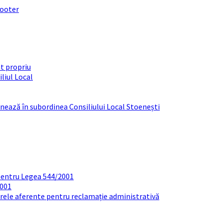
footer
t propriu
liul Local
ționează în subordinea Consiliului Local Stoenești
pentru Legea 544/2001
2001
arele aferente pentru reclamație administrativă