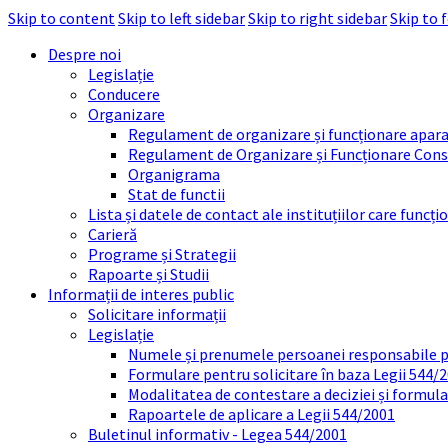
Skip to content
Skip to left sidebar
Skip to right sidebar
Skip to 
Despre noi
Legislație
Conducere
Organizare
Regulament de organizare și funcționare apara
Regulament de Organizare și Funcționare Consi
Organigrama
Stat de functii
Lista și datele de contact ale instituțiilor care func
Carieră
Programe și Strategii
Rapoarte și Studii
Informații de interes public
Solicitare informații
Legislație
Numele și prenumele persoanei responsabile 
Formulare pentru solicitare în baza Legii 544/
Modalitatea de contestare a deciziei și formul
Rapoartele de aplicare a Legii 544/2001
Buletinul informativ - Legea 544/2001