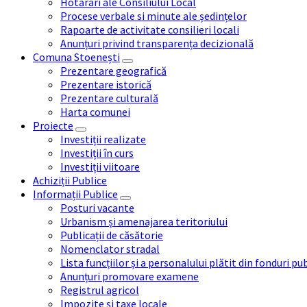
Hotărâri ale Consiliului Local
Procese verbale si minute ale ședințelor
Rapoarte de activitate consilieri locali
Anunțuri privind transparența decizională
Comuna Stoenești
Prezentare geografică
Prezentare istorică
Prezentare culturală
Harta comunei
Proiecte
Investiții realizate
Investiții în curs
Investiții viitoare
Achiziții Publice
Informații Publice
Posturi vacante
Urbanism și amenajarea teritoriului
Publicații de căsătorie
Nomenclator stradal
Lista funcțiilor și a personalului plătit din fonduri pu
Anunțuri promovare examene
Registrul agricol
Impozite și taxe locale