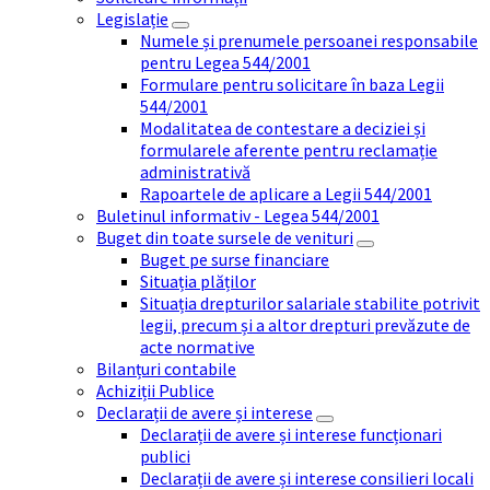
Legislație
Numele și prenumele persoanei responsabile
pentru Legea 544/2001
Formulare pentru solicitare în baza Legii
544/2001
Modalitatea de contestare a deciziei și
formularele aferente pentru reclamație
administrativă
Rapoartele de aplicare a Legii 544/2001
Buletinul informativ - Legea 544/2001
Buget din toate sursele de venituri
Buget pe surse financiare
Situația plăților
Situația drepturilor salariale stabilite potrivit
legii, precum și a altor drepturi prevăzute de
acte normative
Bilanțuri contabile
Achiziții Publice
Declarații de avere și interese
Declarații de avere și interese funcționari
publici
Declarații de avere și interese consilieri locali