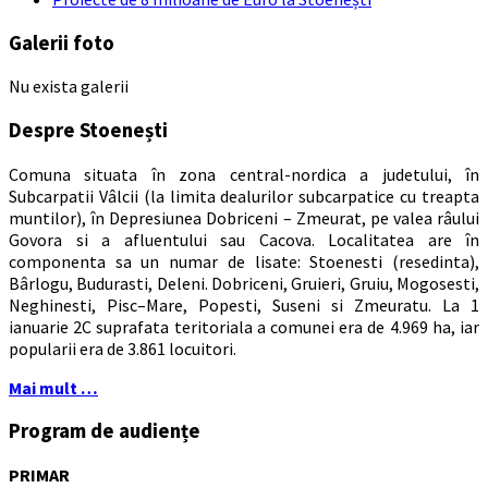
Galerii foto
Nu exista galerii
Despre Stoenești
Comuna situata în zona central-nordica a judetului, în
Subcarpatii Vâlcii (la limita dealurilor subcarpatice cu treapta
muntilor), în Depresiunea Dobriceni – Zmeurat, pe valea râului
Govora si a afluentului sau Cacova. Localitatea are în
componenta sa un numar de lisate: Stoenesti (resedinta),
Bârlogu, Budurasti, Deleni. Dobriceni, Gruieri, Gruiu, Mogosesti,
Neghinesti, Pisc–Mare, Popesti, Suseni si Zmeuratu. La 1
ianuarie 2C suprafata teritoriala a comunei era de 4.969 ha, iar
popularii era de 3.861 locuitori.
Mai mult …
Program de audiențe
PRIMAR