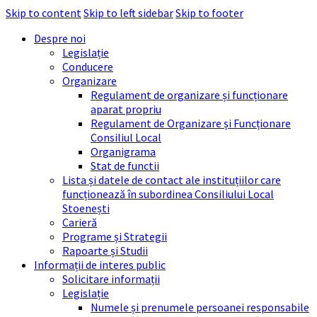
Skip to content
Skip to left sidebar
Skip to footer
Despre noi
Legislație
Conducere
Organizare
Regulament de organizare și funcționare
aparat propriu
Regulament de Organizare și Funcționare
Consiliul Local
Organigrama
Stat de functii
Lista și datele de contact ale instituțiilor care
funcționează în subordinea Consiliului Local
Stoenești
Carieră
Programe și Strategii
Rapoarte și Studii
Informații de interes public
Solicitare informații
Legislație
Numele și prenumele persoanei responsabile