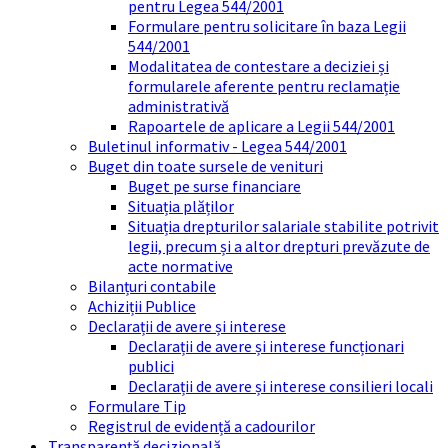
pentru Legea 544/2001
Formulare pentru solicitare în baza Legii
544/2001
Modalitatea de contestare a deciziei și
formularele aferente pentru reclamație
administrativă
Rapoartele de aplicare a Legii 544/2001
Buletinul informativ - Legea 544/2001
Buget din toate sursele de venituri
Buget pe surse financiare
Situația plăților
Situația drepturilor salariale stabilite potrivit
legii, precum și a altor drepturi prevăzute de
acte normative
Bilanțuri contabile
Achiziții Publice
Declarații de avere și interese
Declarații de avere și interese funcționari
publici
Declarații de avere și interese consilieri locali
Formulare Tip
Registrul de evidență a cadourilor
Transparență decizională