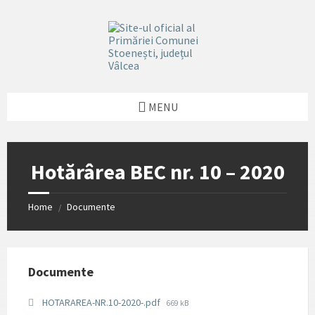
Skip
Skip
Skip
Skip
to
to
to
to
content
left
right
footer
sidebar
sidebar
MENU
Hotărârea BEC nr. 10 – 2020
Home
Documente
/
Documente
File
HOTARAREA-NR.10-2020-.pdf
669 kB
size: