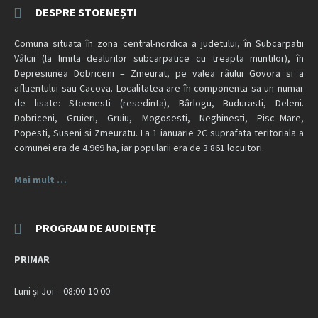
DESPRE STOENEȘTI
Comuna situata în zona central-nordica a judetului, în Subcarpatii
Vâlcii (la limita dealurilor subcarpatice cu treapta muntilor), în
Depresiunea Dobriceni – Zmeurat, pe valea râului Govora si a
afluentului sau Cacova. Localitatea are în componenta sa un numar
de lisate: Stoenesti (resedinta), Bârlogu, Budurasti, Deleni.
Dobriceni, Gruieri, Gruiu, Mogosesti, Neghinesti, Pisc–Mare,
Popesti, Suseni si Zmeuratu. La 1 ianuarie 2C suprafata teritoriala a
comunei era de 4.969 ha, iar popularii era de 3.861 locuitori.
Mai mult …
PROGRAM DE AUDIENȚE
PRIMAR
Luni și Joi – 08:00-10:00