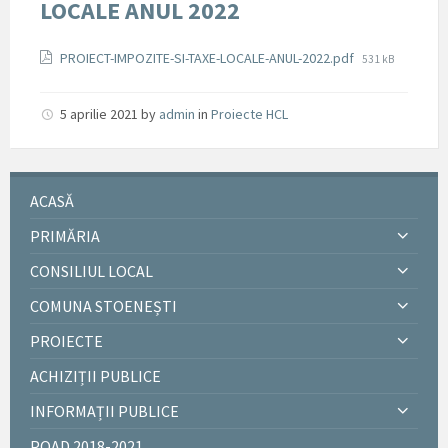
LOCALE ANUL 2022
Documente
File
PROIECT-IMPOZITE-SI-TAXE-LOCALE-ANUL-2022.pdf
531 kB
size:
5 aprilie 2021
by
admin
in
Proiecte HCL
ACASĂ
PRIMĂRIA
CONSILIUL LOCAL
COMUNA STOENEȘTI
PROIECTE
ACHIZIȚII PUBLICE
INFORMAȚII PUBLICE
POAD 2018-2021