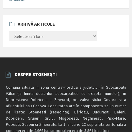
ARHIVĂ ARTICOLE
ARHIVĂ
ARTICOLE
DESPRE STOENEȘTI
Comuna situata în zona central-nordica a judetului, în Subcarpatii
Vâlcii (la limita dealurilor subcarpatice cu treapta muntilor), în
Depresiunea Dobriceni – Zmeurat, pe valea râului Govora si a
afluentului sau Cacova. Localitatea are în componenta sa un numar
de lisate: Stoenesti (resedinta), Bârlogu, Budurasti, Deleni.
Dobriceni, Gruieri, Gruiu, Mogosesti, Neghinesti, Pisc–Mare,
Popesti, Suseni si Zmeuratu. La 1 ianuarie 2C suprafata teritoriala a
comunei era de 4.969 ha, iar popularii era de 3.861 locuitori.