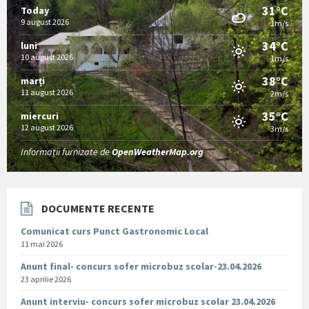
31°C
Today
9 august 2026
1m/s
34°C
luni
10 august 2026
1m/s
38°C
marți
11 august 2026
2m/s
35°C
miercuri
12 august 2026
3m/s
Informații furnizate de
OpenWeatherMap.org
DOCUMENTE RECENTE
Comunicat curs Punct Gastronomic Local
11 mai 2026
Anunt final- concurs sofer microbuz scolar-23.04.2026
23 aprilie 2026
Anunt interviu- concurs sofer microbuz scolar 23.04.2026