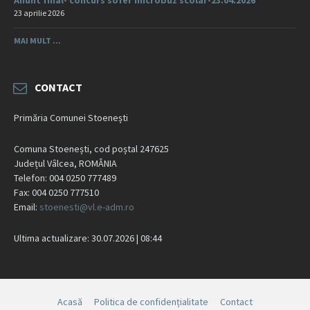
Anunt final- concurs sofer microbuz scolar-23.04.2026
23 aprilie 2026
MAI MULT ...
CONTACT
Primăria Comunei Stoenești
Comuna Stoenești, cod poștal 247625
Județul Vâlcea, ROMÂNIA
Telefon: 004 0250 777489
Fax: 004 0250 777510
Email:
stoenesti@vl.e-adm.ro
Ultima actualizare: 30.07.2026 | 08:44
Acasă
Politica de confidențialitate
Contact