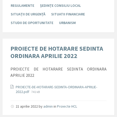
REGULAMENTE
ȘEDINȚE CONSILIU LOCAL
SITUAȚII DE URGENȚĂ
SITUATII FINANCIARE
STUDII DE OPORTUNITATE
URBANISM
PROIECTE DE HOTARARE SEDINTA
ORDINARA APRILIE 2022
PROIECTE DE HOTARARE SEDINTA ORDINARA
APRILIE 2022
Documente
PROIECTE-DE-HOTARARE-SEDINTA-ORDINARA-APRILIE-
File
2022.pdf
741 kB
size:
21 aprilie 2022
by
admin
in
Proiecte HCL