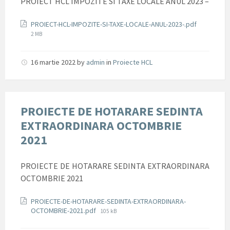
PROIECT HCL IMPOZITE SI TAXE LOCALE ANUL 2023 –
Documente
File
PROIECT-HCL-IMPOZITE-SI-TAXE-LOCALE-ANUL-2023-.pdf
size:
2 MB
16 martie 2022
by
admin
in
Proiecte HCL
PROIECTE DE HOTARARE SEDINTA
EXTRAORDINARA OCTOMBRIE
2021
PROIECTE DE HOTARARE SEDINTA EXTRAORDINARA
OCTOMBRIE 2021
Documente
PROIECTE-DE-HOTARARE-SEDINTA-EXTRAORDINARA-
File
OCTOMBRIE-2021.pdf
105 kB
size: