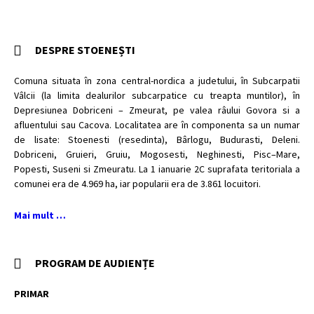
DESPRE STOENEȘTI
Comuna situata în zona central-nordica a judetului, în Subcarpatii
Vâlcii (la limita dealurilor subcarpatice cu treapta muntilor), în
Depresiunea Dobriceni – Zmeurat, pe valea râului Govora si a
afluentului sau Cacova. Localitatea are în componenta sa un numar
de lisate: Stoenesti (resedinta), Bârlogu, Budurasti, Deleni.
Dobriceni, Gruieri, Gruiu, Mogosesti, Neghinesti, Pisc–Mare,
Popesti, Suseni si Zmeuratu. La 1 ianuarie 2C suprafata teritoriala a
comunei era de 4.969 ha, iar popularii era de 3.861 locuitori.
Mai mult …
PROGRAM DE AUDIENȚE
PRIMAR