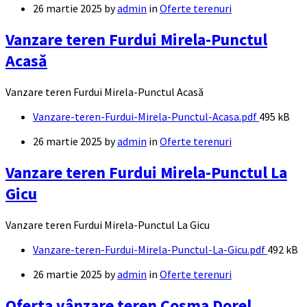
26 martie 2025
by
admin
in
Oferte terenuri
Vanzare teren Furdui Mirela-Punctul
Acasă
Vanzare teren Furdui Mirela-Punctul Acasă
Documente
File
Vanzare-teren-Furdui-Mirela-Punctul-Acasa.pdf
495 kB
size:
26 martie 2025
by
admin
in
Oferte terenuri
Vanzare teren Furdui Mirela-Punctul La
Gicu
Vanzare teren Furdui Mirela-Punctul La Gicu
Documente
File
Vanzare-teren-Furdui-Mirela-Punctul-La-Gicu.pdf
492 kB
size:
26 martie 2025
by
admin
in
Oferte terenuri
Oferta vânzare teren Cosma Dorel