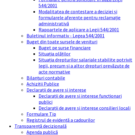
544/2001
Modalitatea de contestare a deciziei și
formularele aferente pentru reclamație
administrativă
Rapoartele de aplicare a Legii 544/2001
Buletinul informativ - Legea 544/2001
Buget din toate sursele de venituri
Buget pe surse financiare
Situația plăților
Situația drepturilor salariale stabilite potrivit
legii, precum și a altor drepturi prevăzute de
acte normative
Bilanțuri contabile
Achiziții Publice
Declarații de avere și interese
Declarații de avere și interese funcționari
publici
Declarații de avere și interese consilieri locali
Formulare Tip
Registrul de evidență a cadourilor
Transparență decizională
Agenda publică