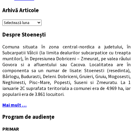
Arhivă Articole
Arhivă
Articole
Despre Stoenești
Comuna situata în zona central-nordica a judetului, în
Subcarpatii Vâlcii (la limita dealurilor subcarpatice cu treapta
muntilor), în Depresiunea Dobriceni – Zmeurat, pe valea râului
Govora si a afluentului sau Cacova. Localitatea are în
componenta sa un numar de lisate: Stoenesti (resedinta),
Bârlogu, Budurasti, Deleni. Dobriceni, Gruieri, Gruiu, Mogosesti,
Neghinesti, Pisc–Mare, Popesti, Suseni si Zmeuratu. La 1
ianuarie 2C suprafata teritoriala a comunei era de 4.969 ha, iar
popularii era de 3.861 locuitori.
Mai mult …
Program de audiențe
PRIMAR