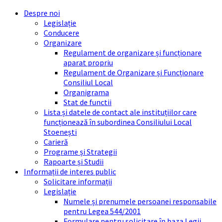
Skip
Skip
Skip
Skip
Despre noi
to
to
to
to
Legislație
content
left
right
footer
Conducere
sidebar
sidebar
Organizare
Regulament de organizare și funcționare
aparat propriu
Regulament de Organizare și Funcționare
Consiliul Local
Organigrama
Stat de functii
Lista și datele de contact ale instituțiilor care
funcționează în subordinea Consiliului Local
Stoenești
Carieră
Programe și Strategii
Rapoarte și Studii
Informații de interes public
Solicitare informații
Legislație
Numele și prenumele persoanei responsabile
pentru Legea 544/2001
Formulare pentru solicitare în baza Legii