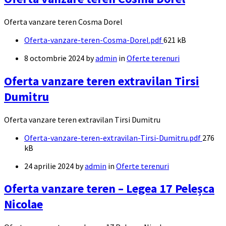
Oferta vanzare teren Cosma Dorel
Documente
File
Oferta-vanzare-teren-Cosma-Dorel.pdf
621 kB
size:
8 octombrie 2024
by
admin
in
Oferte terenuri
Oferta vanzare teren extravilan Tirsi
Dumitru
Oferta vanzare teren extravilan Tirsi Dumitru
Documente
File
Oferta-vanzare-teren-extravilan-Tirsi-Dumitru.pdf
276
size:
kB
24 aprilie 2024
by
admin
in
Oferte terenuri
Oferta vanzare teren – Legea 17 Peleșca
Nicolae