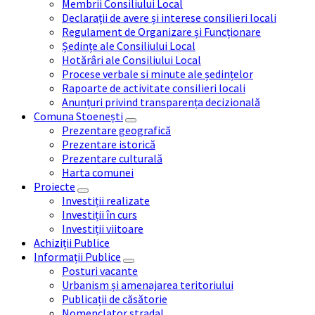
Membrii Consiliului Local
Declarații de avere și interese consilieri locali
Regulament de Organizare și Funcționare
Ședințe ale Consiliului Local
Hotărâri ale Consiliului Local
Procese verbale si minute ale ședințelor
Rapoarte de activitate consilieri locali
Anunțuri privind transparența decizională
Comuna Stoenești
Prezentare geografică
Prezentare istorică
Prezentare culturală
Harta comunei
Proiecte
Investiții realizate
Investiții în curs
Investiții viitoare
Achiziții Publice
Informații Publice
Posturi vacante
Urbanism și amenajarea teritoriului
Publicații de căsătorie
Nomenclator stradal