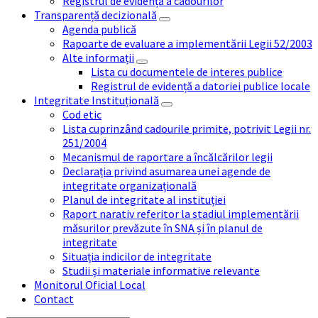
Registrul de evidență a cadourilor
Transparență decizională
Agenda publică
Rapoarte de evaluare a implementării Legii 52/2003
Alte informații
Lista cu documentele de interes publice
Registrul de evidență a datoriei publice locale
Integritate Instituțională
Cod etic
Lista cuprinzând cadourile primite, potrivit Legii nr.
251/2004
Mecanismul de raportare a încălcărilor legii
Declarația privind asumarea unei agende de
integritate organizațională
Planul de integritate al instituției
Raport narativ referitor la stadiul implementării
măsurilor prevăzute în SNA și în planul de
integritate
Situația indicilor de integritate
Studii și materiale informative relevante
Monitorul Oficial Local
Contact