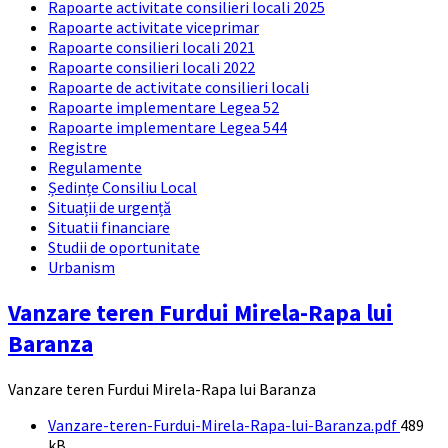
Rapoarte activitate consilieri locali 2025
Rapoarte activitate viceprimar
Rapoarte consilieri locali 2021
Rapoarte consilieri locali 2022
Rapoarte de activitate consilieri locali
Rapoarte implementare Legea 52
Rapoarte implementare Legea 544
Registre
Regulamente
Ședințe Consiliu Local
Situații de urgență
Situatii financiare
Studii de oportunitate
Urbanism
Vanzare teren Furdui Mirela-Rapa lui
Baranza
Vanzare teren Furdui Mirela-Rapa lui Baranza
Documente
File
Vanzare-teren-Furdui-Mirela-Rapa-lui-Baranza.pdf
489
size:
kB