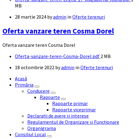
size
MB
28 martie 2024
by
admin
in
Oferte terenuri
Oferta vanzare teren Cosma Dorel
Oferta vanzare teren Cosma Dorel
Documente
File
Oferta-vanzare-teren-Cosma-Dorel.pdf
2 MB
size:
18 octombrie 2022
by
admin
in
Oferte terenuri
Acasă
Primăria
Conducere
Rapoarte
Rapoarte primar
Rapoarte viceprimar
Declarații de avere și interese
Regulamentul de Organizare și Funcționare
Organigrama
Consiliul Local