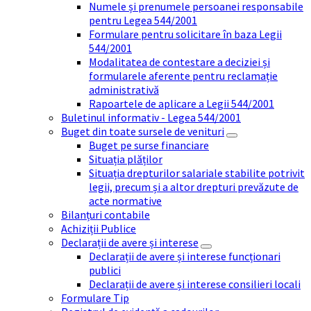
Numele și prenumele persoanei responsabile
pentru Legea 544/2001
Formulare pentru solicitare în baza Legii
544/2001
Modalitatea de contestare a deciziei și
formularele aferente pentru reclamație
administrativă
Rapoartele de aplicare a Legii 544/2001
Buletinul informativ - Legea 544/2001
Buget din toate sursele de venituri
Buget pe surse financiare
Situația plăților
Situația drepturilor salariale stabilite potrivit
legii, precum și a altor drepturi prevăzute de
acte normative
Bilanțuri contabile
Achiziții Publice
Declarații de avere și interese
Declarații de avere și interese funcționari
publici
Declarații de avere și interese consilieri locali
Formulare Tip