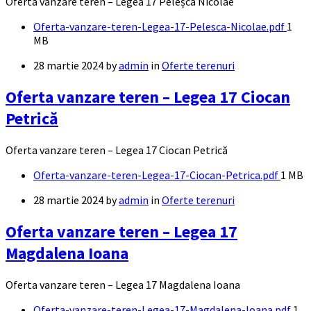
Oferta vanzare teren – Legea 17 Peleșca Nicolae
Documente
File
Oferta-vanzare-teren-Legea-17-Pelesca-Nicolae.pdf
1
size:
MB
28 martie 2024
by
admin
in
Oferte terenuri
Oferta vanzare teren – Legea 17 Ciocan
Petrică
Oferta vanzare teren – Legea 17 Ciocan Petrică
Documente
File
Oferta-vanzare-teren-Legea-17-Ciocan-Petrica.pdf
1 MB
size:
28 martie 2024
by
admin
in
Oferte terenuri
Oferta vanzare teren – Legea 17
Magdalena Ioana
Oferta vanzare teren – Legea 17 Magdalena Ioana
Documente
File
Oferta-vanzare-teren-Legea-17-Magdalena-Ioana.pdf
1