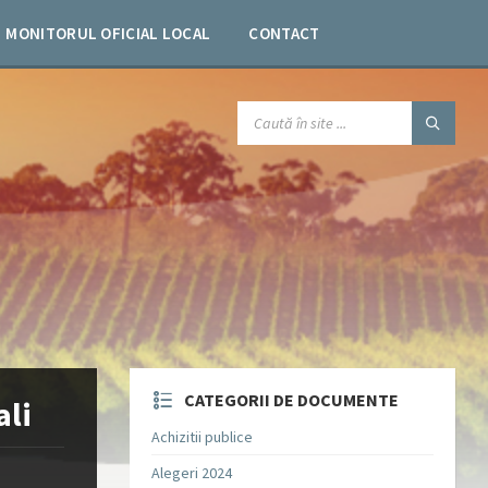
MONITORUL OFICIAL LOCAL
CONTACT
SEARCH:
CATEGORII DE DOCUMENTE
ali
Achizitii publice
Alegeri 2024