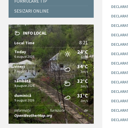
FORMULARE TIP
DECLARAT
SESIZARI ONLINE
DECLARAT
DECLARAT
INFO LOCAL
DECLARATI
8:21
Local Time
DECLARAT
24°C
Today
DECLARAT
6 august 2026
1m/s
DECLARATI
34°C
vineri
7 august 2026
3m/s
DECLARAT
32°C
sâmbătă
DECLARAT
8 august 2026
3m/s
DECLARAT
31°C
duminică
9 august 2026
DECLARAT
2m/s
Informații furnizate de
DECLARAT
OpenWeatherMap.org
DECLARAT