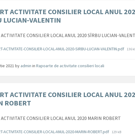
RT ACTIVITATE CONSILIER LOCAL ANUL 20
U LUCIAN-VALENTIN
ACTIVITATE CONSILIER LOCAL ANUL 2020 SÎRBU LUCIAN-VALEN
ente
File
T-ACTIVITATE-CONSILIER-LOCAL-ANUL-2020-SIRBU-LUCIAN-VALENTIN.pdf
136 k
size:
tie 2021
by
admin
in
Rapoarte de activitate consilieri locali
RT ACTIVITATE CONSILIER LOCAL ANUL 20
N ROBERT
ACTIVITATE CONSILIER LOCAL ANUL 2020 MARIN ROBERT
ente
File
T-ACTIVITATE-CONSILIER-LOCAL-ANUL-2020-MARIN-ROBERT.pdf
129 kB