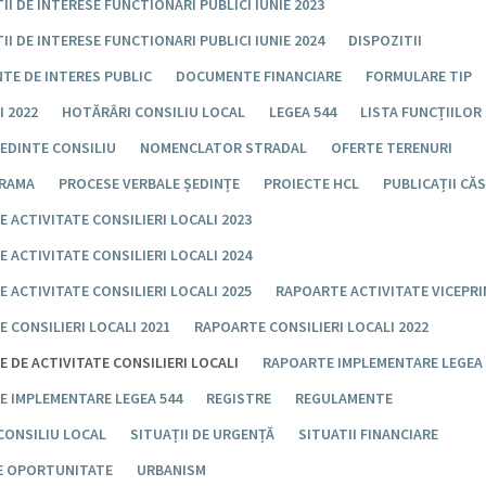
II DE INTERESE FUNCTIONARI PUBLICI IUNIE 2023
II DE INTERESE FUNCTIONARI PUBLICI IUNIE 2024
DISPOZITII
TE DE INTERES PUBLIC
DOCUMENTE FINANCIARE
FORMULARE TIP
 2022
HOTĂRÂRI CONSILIU LOCAL
LEGEA 544
LISTA FUNCȚIILOR
EDINTE CONSILIU
NOMENCLATOR STRADAL
OFERTE TERENURI
RAMA
PROCESE VERBALE ȘEDINȚE
PROIECTE HCL
PUBLICAȚII CĂ
 ACTIVITATE CONSILIERI LOCALI 2023
 ACTIVITATE CONSILIERI LOCALI 2024
 ACTIVITATE CONSILIERI LOCALI 2025
RAPOARTE ACTIVITATE VICEPR
 CONSILIERI LOCALI 2021
RAPOARTE CONSILIERI LOCALI 2022
 DE ACTIVITATE CONSILIERI LOCALI
RAPOARTE IMPLEMENTARE LEGEA 
E IMPLEMENTARE LEGEA 544
REGISTRE
REGULAMENTE
CONSILIU LOCAL
SITUAȚII DE URGENȚĂ
SITUATII FINANCIARE
DE OPORTUNITATE
URBANISM