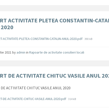
RT ACTIVITATE PLETEA CONSTANTIN-CATA
 2020
ente
File
T-ACTIVITATE-PLETEA-CONSTANTIN-CATALIN-ANUL-2020.pdf
390 kB
size:
tie 2021
by
admin
in
Rapoarte de activitate consilieri locali
RT DE ACTIVITATE CHITUC VASILE ANUL 20
DE ACTIVITATE CHITUC VASILE ANUL 2020
ente
File
-DE-ACTIVITATE-CHITUC-VASILE-ANUL-2020.pdf
314 kB
size: