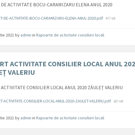
DE ACTIVITATE BOCU-CARAMIZARU ELENA ANUL 2020
ente
File
T-DE-ACTIVITATE-BOCU-CARAMIZARU-ELENA-ANUL-2020.pdf
477 kB
size:
tie 2021
by
admin
in
Rapoarte de activitate consilieri locali
RT ACTIVITATE CONSILIER LOCAL ANUL 20
EȚ VALERIU
ACTIVITATE CONSILIER LOCAL ANUL 2020 ZĂULEȚ VALERIU
ente
File
T-ACTIVITATE-CONSILIER-LOCAL-ANUL-2020-ZAULET-VALERIU.pdf
187 kB
size:
tie 2021
by
admin
in
Rapoarte de activitate consilieri locali