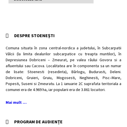
ARTICOLE
DESPRE STOENEȘTI
Comuna situata în zona central-nordica a judetului, în Subcarpatii
Vâlcii (la limita dealurilor subcarpatice cu treapta muntilor), în
Depresiunea Dobriceni – Zmeurat, pe valea râului Govora si a
afluentului sau Cacova. Localitatea are în componenta sa un numar
de lisate: Stoenesti (resedinta), Bârlogu, Budurasti, Deleni.
Dobriceni, Gruieri, Gruiu, Mogosesti, Neghinesti, Pisc–Mare,
Popesti, Suseni si Zmeuratu. La 1 ianuarie 2C suprafata teritoriala a
comunei era de 4.969 ha, iar popularii era de 3.861 locuitori.
Mai mult …
PROGRAM DE AUDIENȚE