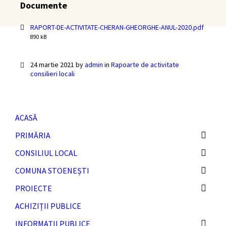
Documente
RAPORT-DE-ACTIVITATE-CHERAN-GHEORGHE-ANUL-2020.pdf
File
890 kB
size:
24 martie 2021
by
admin
in
Rapoarte de activitate
consilieri locali
ACASĂ
PRIMĂRIA
CONSILIUL LOCAL
COMUNA STOENEȘTI
PROIECTE
ACHIZIȚII PUBLICE
INFORMAȚII PUBLICE