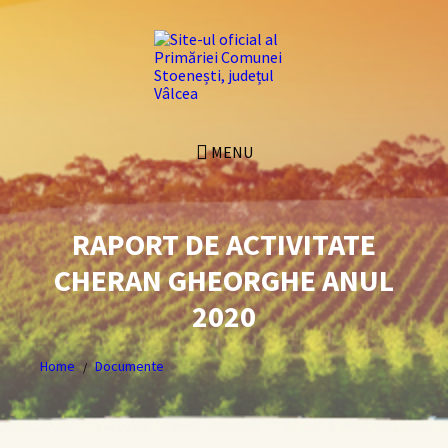
Skip
Skip
Skip
Skip
to
to
to
to
content
left
right
footer
sidebar
sidebar
MENU
RAPORT DE ACTIVITATE
CHERAN GHEORGHE ANUL
2020
Home
Documente
/