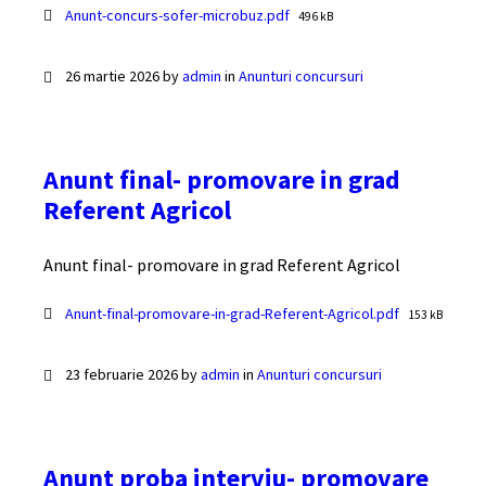
Documente
File
Anunt-concurs-sofer-microbuz.pdf
496 kB
size:
26 martie 2026
by
admin
in
Anunturi concursuri
Anunt final- promovare in grad
Referent Agricol
Anunt final- promovare in grad Referent Agricol
Documente
File
Anunt-final-promovare-in-grad-Referent-Agricol.pdf
153 kB
size:
23 februarie 2026
by
admin
in
Anunturi concursuri
Anunt proba interviu- promovare