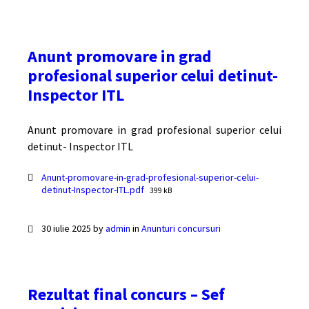
Anunt promovare in grad
profesional superior celui detinut-
Inspector ITL
Anunt promovare in grad profesional superior celui
detinut- Inspector ITL
Documente
Anunt-promovare-in-grad-profesional-superior-celui-
File
detinut-Inspector-ITL.pdf
399 kB
size:
30 iulie 2025
by
admin
in
Anunturi concursuri
Rezultat final concurs – Sef