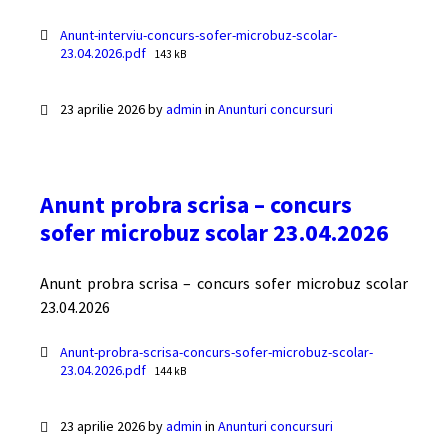
Documente
Anunt-interviu-concurs-sofer-microbuz-scolar-
File
23.04.2026.pdf
143 kB
size:
23 aprilie 2026
by
admin
in
Anunturi concursuri
Anunt probra scrisa – concurs
sofer microbuz scolar 23.04.2026
Anunt probra scrisa – concurs sofer microbuz scolar
23.04.2026
Documente
Anunt-probra-scrisa-concurs-sofer-microbuz-scolar-
File
23.04.2026.pdf
144 kB
size:
23 aprilie 2026
by
admin
in
Anunturi concursuri