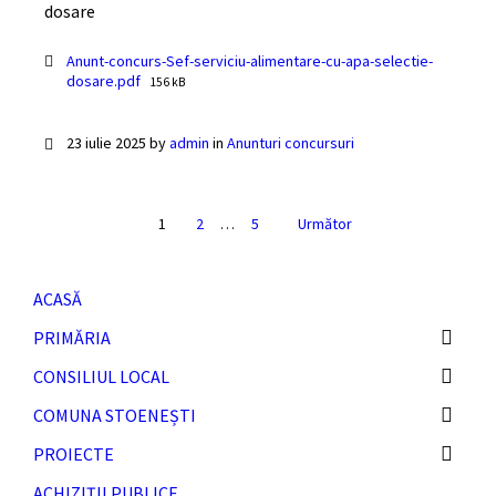
dosare
Documente
Anunt-concurs-Sef-serviciu-alimentare-cu-apa-selectie-
File
dosare.pdf
156 kB
size:
23 iulie 2025
by
admin
in
Anunturi concursuri
Navigare
1
2
…
5
Următor
în
articole
ACASĂ
PRIMĂRIA
CONSILIUL LOCAL
COMUNA STOENEȘTI
PROIECTE
ACHIZIȚII PUBLICE