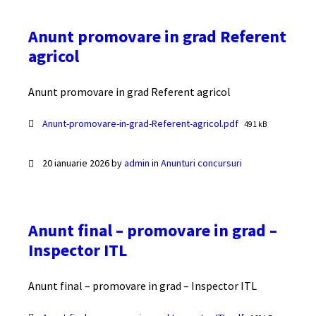
Anunt promovare in grad Referent
agricol
Anunt promovare in grad Referent agricol
Documente
File
Anunt-promovare-in-grad-Referent-agricol.pdf
491 kB
size:
20 ianuarie 2026
by
admin
in
Anunturi concursuri
Anunt final – promovare in grad –
Inspector ITL
Anunt final – promovare in grad – Inspector ITL