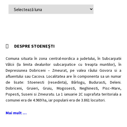
ARHIVĂ
ARTICOLE
DESPRE STOENEȘTI
Comuna situata în zona central-nordica a judetului, în Subcarpatii
Vâlcii (la limita dealurilor subcarpatice cu treapta muntilor), în
Depresiunea Dobriceni – Zmeurat, pe valea râului Govora si a
afluentului sau Cacova. Localitatea are în componenta sa un numar
de lisate: Stoenesti (resedinta), Bârlogu, Budurasti, Deleni.
Dobriceni, Gruieri, Gruiu, Mogosesti, Neghinesti, Pisc–Mare,
Popesti, Suseni si Zmeuratu. La 1 ianuarie 2C suprafata teritoriala a
comunei era de 4.969 ha, iar popularii era de 3.861 locuitori.
Mai mult …