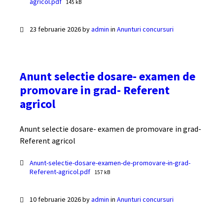
File
agricol.pdf
145 kB
size:
23 februarie 2026
by
admin
in
Anunturi concursuri
Anunt selectie dosare- examen de
promovare in grad- Referent
agricol
Anunt selectie dosare- examen de promovare in grad-
Referent agricol
Documente
Anunt-selectie-dosare-examen-de-promovare-in-grad-
File
Referent-agricol.pdf
157 kB
size:
10 februarie 2026
by
admin
in
Anunturi concursuri