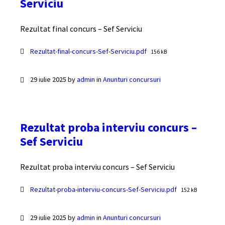
Serviciu
Rezultat final concurs – Sef Serviciu
Documente
File
Rezultat-final-concurs-Sef-Serviciu.pdf
156 kB
size:
29 iulie 2025
by
admin
in
Anunturi concursuri
Rezultat proba interviu concurs –
Sef Serviciu
Rezultat proba interviu concurs – Sef Serviciu
Documente
File
Rezultat-proba-interviu-concurs-Sef-Serviciu.pdf
152 kB
size:
29 iulie 2025
by
admin
in
Anunturi concursuri