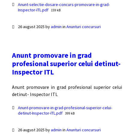
Documente
Anunt-selectie-dosare-concurs-promovare-in-grad-
File
Inspector-ITL.pdf
159 kB
size:
26 august 2025
by
admin
in
Anunturi concursuri
Anunt promovare in grad
profesional superior celui detinut-
Inspector ITL
Anunt promovare in grad profesional superior celui
detinut- Inspector ITL
Documente
Anunt-promovare-in-grad-profesional-superior-celui-
File
detinut-Inspector-ITL.pdf
399 kB
size:
26 august 2025
by
admin
in
Anunturi concursuri