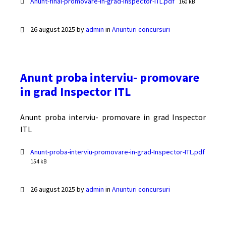
Documente
File
Anunt-final-promovare-in-grad-Inspector-ITL.pdf
160 kB
size:
26 august 2025
by
admin
in
Anunturi concursuri
Anunt proba interviu- promovare
in grad Inspector ITL
Anunt proba interviu- promovare in grad Inspector
ITL
Documente
Anunt-proba-interviu-promovare-in-grad-Inspector-ITL.pdf
File
154 kB
size:
26 august 2025
by
admin
in
Anunturi concursuri