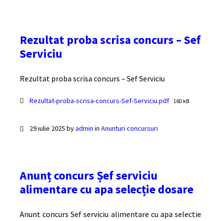
Rezultat proba scrisa concurs – Sef
Serviciu
Rezultat proba scrisa concurs – Sef Serviciu
Documente
File
Rezultat-proba-scrisa-concurs-Sef-Serviciu.pdf
160 kB
size:
29 iulie 2025
by
admin
in
Anunturi concursuri
Anunț concurs Șef serviciu
alimentare cu apa selecție dosare
Anunt concurs Sef serviciu alimentare cu apa selectie