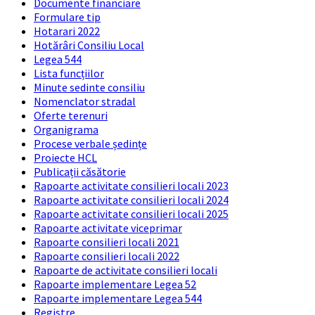
Documente financiare
Formulare tip
Hotarari 2022
Hotărâri Consiliu Local
Legea 544
Lista funcțiilor
Minute sedinte consiliu
Nomenclator stradal
Oferte terenuri
Organigrama
Procese verbale ședințe
Proiecte HCL
Publicații căsătorie
Rapoarte activitate consilieri locali 2023
Rapoarte activitate consilieri locali 2024
Rapoarte activitate consilieri locali 2025
Rapoarte activitate viceprimar
Rapoarte consilieri locali 2021
Rapoarte consilieri locali 2022
Rapoarte de activitate consilieri locali
Rapoarte implementare Legea 52
Rapoarte implementare Legea 544
Registre