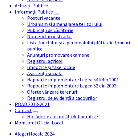
Achiziții Publice
Informații Publice
Posturi vacante
Urbanism și amenajarea teritoriului
Publicații de căsătorie
Nomenclator stradal
Lista funcțiilor și a personalului plătit din fonduri
publice
Anunțuri promovare examene
Registrul agricol
Impozite și taxe locale
Asistență socială
Rapoarte implementare Legea 544 din 2001
Rapoarte implementare Legea 52 din 2003
Oferte vânzare terenuri
Registrul de evidență a cadourilor
POAD 2018-2021
Contact
Hotărârile autorității deliberative
Monitorul Oficial Local
Alegeri locale 2024