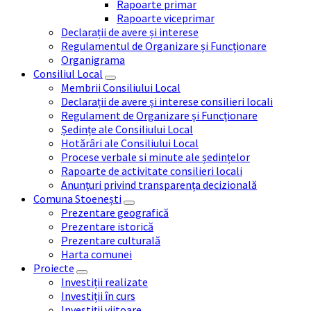
Rapoarte primar
Rapoarte viceprimar
Declarații de avere și interese
Regulamentul de Organizare și Funcționare
Organigrama
Consiliul Local
Membrii Consiliului Local
Declarații de avere și interese consilieri locali
Regulament de Organizare și Funcționare
Ședințe ale Consiliului Local
Hotărâri ale Consiliului Local
Procese verbale si minute ale ședințelor
Rapoarte de activitate consilieri locali
Anunțuri privind transparența decizională
Comuna Stoenești
Prezentare geografică
Prezentare istorică
Prezentare culturală
Harta comunei
Proiecte
Investiții realizate
Investiții în curs
Investiții viitoare