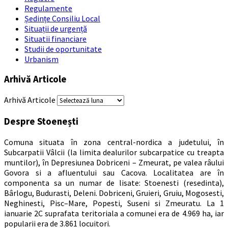
Regulamente
Ședințe Consiliu Local
Situații de urgență
Situatii financiare
Studii de oportunitate
Urbanism
Arhivă Articole
Arhivă Articole
Despre Stoenești
Comuna situata în zona central-nordica a judetului, în
Subcarpatii Vâlcii (la limita dealurilor subcarpatice cu treapta
muntilor), în Depresiunea Dobriceni – Zmeurat, pe valea râului
Govora si a afluentului sau Cacova. Localitatea are în
componenta sa un numar de lisate: Stoenesti (resedinta),
Bârlogu, Budurasti, Deleni. Dobriceni, Gruieri, Gruiu, Mogosesti,
Neghinesti, Pisc–Mare, Popesti, Suseni si Zmeuratu. La 1
ianuarie 2C suprafata teritoriala a comunei era de 4.969 ha, iar
popularii era de 3.861 locuitori.