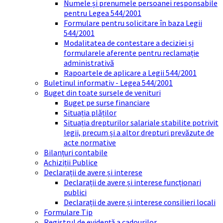
Numele și prenumele persoanei responsabile
pentru Legea 544/2001
Formulare pentru solicitare în baza Legii
544/2001
Modalitatea de contestare a deciziei și
formularele aferente pentru reclamație
administrativă
Rapoartele de aplicare a Legii 544/2001
Buletinul informativ - Legea 544/2001
Buget din toate sursele de venituri
Buget pe surse financiare
Situația plăților
Situația drepturilor salariale stabilite potrivit
legii, precum și a altor drepturi prevăzute de
acte normative
Bilanțuri contabile
Achiziții Publice
Declarații de avere și interese
Declarații de avere și interese funcționari
publici
Declarații de avere și interese consilieri locali
Formulare Tip
Registrul de evidență a cadourilor