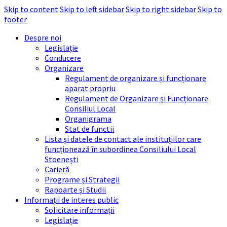
Skip to content
Skip to left sidebar
Skip to right sidebar
Skip to
footer
Despre noi
Legislație
Conducere
Organizare
Regulament de organizare și funcționare
aparat propriu
Regulament de Organizare și Funcționare
Consiliul Local
Organigrama
Stat de functii
Lista și datele de contact ale instituțiilor care
funcționează în subordinea Consiliului Local
Stoenești
Carieră
Programe și Strategii
Rapoarte și Studii
Informații de interes public
Solicitare informații
Legislație