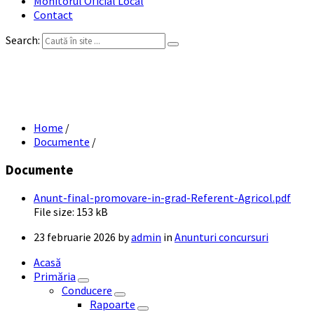
Monitorul Oficial Local
Contact
Search:
Anunt final- promovare in grad Referent
Agricol
Home
/
Documente
/
Documente
Anunt-final-promovare-in-grad-Referent-Agricol.pdf
File size:
153 kB
23 februarie 2026
by
admin
in
Anunturi concursuri
Acasă
Primăria
Conducere
Rapoarte