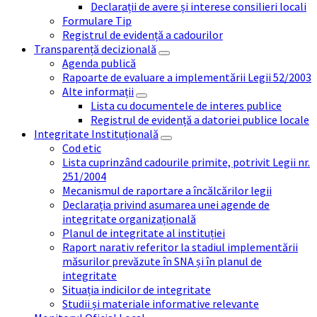
Declarații de avere și interese consilieri locali
Formulare Tip
Registrul de evidență a cadourilor
Transparență decizională
Agenda publică
Rapoarte de evaluare a implementării Legii 52/2003
Alte informații
Lista cu documentele de interes publice
Registrul de evidență a datoriei publice locale
Integritate Instituțională
Cod etic
Lista cuprinzând cadourile primite, potrivit Legii nr.
251/2004
Mecanismul de raportare a încălcărilor legii
Declarația privind asumarea unei agende de
integritate organizațională
Planul de integritate al instituției
Raport narativ referitor la stadiul implementării
măsurilor prevăzute în SNA și în planul de
integritate
Situația indicilor de integritate
Studii și materiale informative relevante