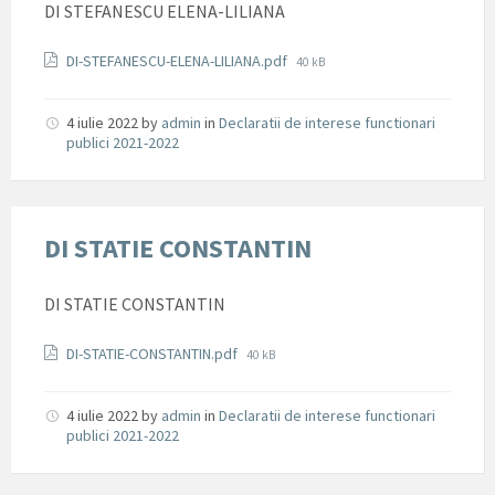
DI STEFANESCU ELENA-LILIANA
Documente
File
DI-STEFANESCU-ELENA-LILIANA.pdf
40 kB
size:
4 iulie 2022
by
admin
in
Declaratii de interese functionari
publici 2021-2022
DI STATIE CONSTANTIN
DI STATIE CONSTANTIN
Documente
File
DI-STATIE-CONSTANTIN.pdf
40 kB
size:
4 iulie 2022
by
admin
in
Declaratii de interese functionari
publici 2021-2022