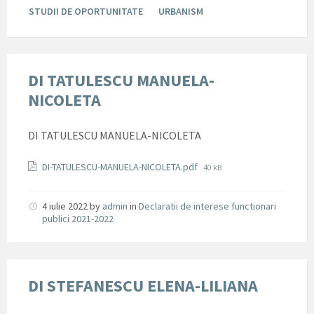
STUDII DE OPORTUNITATE
URBANISM
DI TATULESCU MANUELA-
NICOLETA
DI TATULESCU MANUELA-NICOLETA
Documente
File
DI-TATULESCU-MANUELA-NICOLETA.pdf
40 kB
size:
4 iulie 2022
by
admin
in
Declaratii de interese functionari
publici 2021-2022
DI STEFANESCU ELENA-LILIANA