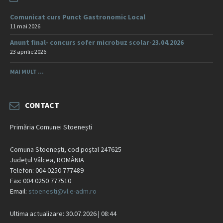
Comunicat curs Punct Gastronomic Local
11 mai 2026
Anunt final- concurs sofer microbuz scolar-23.04.2026
23 aprilie 2026
MAI MULT ...
CONTACT
Primăria Comunei Stoenești
Comuna Stoenești, cod poștal 247625
Județul Vâlcea, ROMÂNIA
Telefon: 004 0250 777489
Fax: 004 0250 777510
Email:
stoenesti@vl.e-adm.ro
Ultima actualizare: 30.07.2026 | 08:44