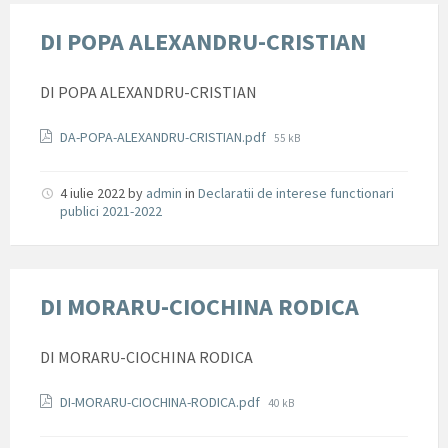
DI POPA ALEXANDRU-CRISTIAN
DI POPA ALEXANDRU-CRISTIAN
Documente
File
DA-POPA-ALEXANDRU-CRISTIAN.pdf
55 kB
size:
4 iulie 2022
by
admin
in
Declaratii de interese functionari
publici 2021-2022
DI MORARU-CIOCHINA RODICA
DI MORARU-CIOCHINA RODICA
Documente
File
DI-MORARU-CIOCHINA-RODICA.pdf
40 kB
size: