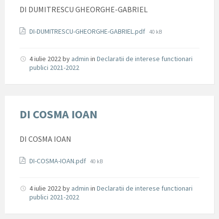
DI DUMITRESCU GHEORGHE-GABRIEL
Documente
File
DI-DUMITRESCU-GHEORGHE-GABRIEL.pdf
40 kB
size:
4 iulie 2022
by
admin
in
Declaratii de interese functionari
publici 2021-2022
DI COSMA IOAN
DI COSMA IOAN
Documente
File
DI-COSMA-IOAN.pdf
40 kB
size:
4 iulie 2022
by
admin
in
Declaratii de interese functionari
publici 2021-2022