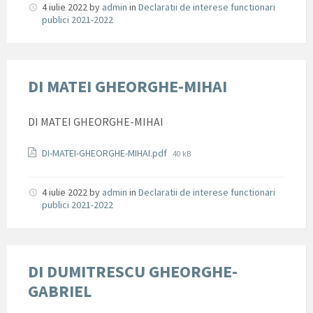
4 iulie 2022
by
admin
in
Declaratii de interese functionari
publici 2021-2022
DI MATEI GHEORGHE-MIHAI
DI MATEI GHEORGHE-MIHAI
Documente
File
DI-MATEI-GHEORGHE-MIHAI.pdf
40 kB
size:
4 iulie 2022
by
admin
in
Declaratii de interese functionari
publici 2021-2022
DI DUMITRESCU GHEORGHE-
GABRIEL