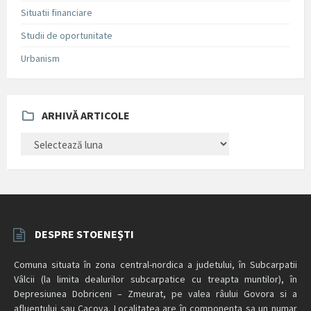
Situatii financiare
Studii de oportunitate
Urbanism
ARHIVĂ ARTICOLE
ARHIVĂ
ARTICOLE
DESPRE STOENEȘTI
Comuna situata în zona central-nordica a judetului, în Subcarpatii
Vâlcii (la limita dealurilor subcarpatice cu treapta muntilor), în
Depresiunea Dobriceni – Zmeurat, pe valea râului Govora si a
afluentului sau Cacova. Localitatea are în componenta sa un numar