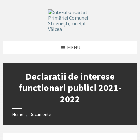
Skip
Skip
Skip
Skip
to
to
to
to
content
left
right
footer
sidebar
sidebar
MENU
Declaratii de interese
functionari publici 2021-
2022
Home
Documente
/