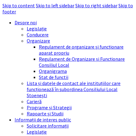
Skip to content
Skip to left sidebar
Skip to right sidebar
Skip to
footer
Despre noi
Legislație
Conducere
Organizare
Regulament de organizare și funcționare
aparat propriu
Regulament de Organizare și Funcționare
Consiliul Local
Organigrama
Stat de functii
Lista și datele de contact ale instituțiilor care
funcționează în subordinea Consiliului Local
Stoenești
Carieră
Programe și Strategii
Rapoarte și Studii
Informații de interes public
Solicitare informații
Legislație