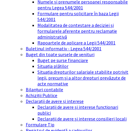
Numele și prenumele persoanei responsabile
pentru Legea 544/2001
Formulare pentru solicitare în baza Legii
544/2001
Modalitatea de contestare a deciziei și
formularele aferente pentru reclamație
administrativă
Rapoartele de aplicare a Legii 544/2001
Buletinul informativ - Legea 544/2001
Buget din toate sursele de venituri
Buget pe surse financiare
Situația plăților
Situația drepturilor salariale stabilite potrivit
legii, precum și a altor drepturi prevăzute de
acte normative
Bilanțuri contabile
Achiziții Publice
Declarații de avere și interese
Declarații de avere și interese funcționari
publici
Declarații de avere și interese consilieri locali
Formulare Tip
Registrul de evidență a cadourilor