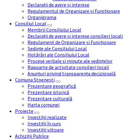
Declarații de avere și interese
Regulamentul de Organizare și Funcționare
Organigrama
Consiliul Local
Membrii Consiliului Local
Declarații de avere și interese consilieri locali
Regulament de Organizare și Funcționare
Ședințe ale Consiliului Local
Hotărâri ale Consiliului Local
Procese verbale si minute ale ședințelor
Rapoarte de activitate consilieri locali
Anunțuri privind transparența decizională
Comuna Stoenești
Prezentare geografică
Prezentare istorică
Prezentare culturală
Harta comunei
Proiecte
Investiții realizate
Investiții în curs
Investiții viitoare
Achiziții Publice