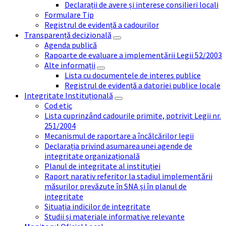
Declarații de avere și interese consilieri locali
Formulare Tip
Registrul de evidență a cadourilor
Transparență decizională
Agenda publică
Rapoarte de evaluare a implementării Legii 52/2003
Alte informații
Lista cu documentele de interes publice
Registrul de evidență a datoriei publice locale
Integritate Instituțională
Cod etic
Lista cuprinzând cadourile primite, potrivit Legii nr.
251/2004
Mecanismul de raportare a încălcărilor legii
Declarația privind asumarea unei agende de
integritate organizațională
Planul de integritate al instituției
Raport narativ referitor la stadiul implementării
măsurilor prevăzute în SNA și în planul de
integritate
Situația indicilor de integritate
Studii și materiale informative relevante