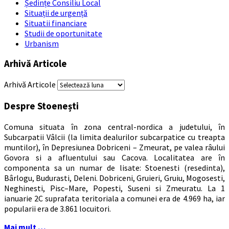
Ședințe Consiliu Local
Situații de urgență
Situatii financiare
Studii de oportunitate
Urbanism
Arhivă Articole
Arhivă Articole
Despre Stoenești
Comuna situata în zona central-nordica a judetului, în
Subcarpatii Vâlcii (la limita dealurilor subcarpatice cu treapta
muntilor), în Depresiunea Dobriceni – Zmeurat, pe valea râului
Govora si a afluentului sau Cacova. Localitatea are în
componenta sa un numar de lisate: Stoenesti (resedinta),
Bârlogu, Budurasti, Deleni. Dobriceni, Gruieri, Gruiu, Mogosesti,
Neghinesti, Pisc–Mare, Popesti, Suseni si Zmeuratu. La 1
ianuarie 2C suprafata teritoriala a comunei era de 4.969 ha, iar
popularii era de 3.861 locuitori.
Mai mult …