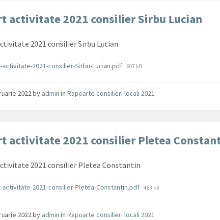
t activitate 2021 consilier Sirbu Lucian
ctivitate 2021 consilier Sirbu Lucian
ente
File
-activitate-2021-consilier-Sirbu-Lucian.pdf
607 kB
size:
ruarie 2022
by
admin
in
Rapoarte consilieri locali 2021
t activitate 2021 consilier Pletea Constan
ctivitate 2021 consilier Pletea Constantin
ente
File
-activitate-2021-consilier-Pletea-Constantin.pdf
463 kB
size:
ruarie 2022
by
admin
in
Rapoarte consilieri locali 2021