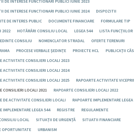
II DE INTERESE FUNCTIONARI PUBLICI IUNIE 2023
II DE INTERESE FUNCTIONARI PUBLICI IUNIE 2024
DISPOZITII
TE DE INTERES PUBLIC
DOCUMENTE FINANCIARE
FORMULARE TIP
 2022
HOTĂRÂRI CONSILIU LOCAL
LEGEA 544
LISTA FUNCȚIILOR
EDINTE CONSILIU
NOMENCLATOR STRADAL
OFERTE TERENURI
RAMA
PROCESE VERBALE ȘEDINȚE
PROIECTE HCL
PUBLICAȚII CĂ
 ACTIVITATE CONSILIERI LOCALI 2023
 ACTIVITATE CONSILIERI LOCALI 2024
 ACTIVITATE CONSILIERI LOCALI 2025
RAPOARTE ACTIVITATE VICEPR
 CONSILIERI LOCALI 2021
RAPOARTE CONSILIERI LOCALI 2022
 DE ACTIVITATE CONSILIERI LOCALI
RAPOARTE IMPLEMENTARE LEGEA 
E IMPLEMENTARE LEGEA 544
REGISTRE
REGULAMENTE
CONSILIU LOCAL
SITUAȚII DE URGENȚĂ
SITUATII FINANCIARE
DE OPORTUNITATE
URBANISM