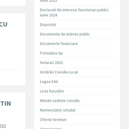
iunie 2023
Declaratii de interese functionari publici
iunie 2024
SCU
Dispozitii
Documente de interes public
Documente financiare
Formulare tip
Hotarari 2022
Hotărâri Consiliu Local
Legea 544
Lista funcțiilor
Minute sedinte consiliu
NTIN
Nomenclator stradal
Oferte terenuri
021