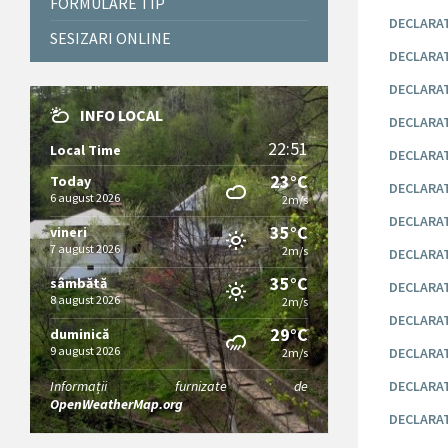
FORMULARE TIP
DECLARAT
SESIZARI ONLINE
DECLARAT
DECLARAT
INFO LOCAL
DECLARATI
22:51
Local Time
DECLARAT
23°C
Today
DECLARAT
6 august 2026
2m/s
DECLARATI
35°C
vineri
7 august 2026
2m/s
DECLARAT
35°C
sâmbătă
DECLARAT
8 august 2026
2m/s
DECLARAT
29°C
duminică
9 august 2026
DECLARAT
2m/s
Informații furnizate de
DECLARAT
OpenWeatherMap.org
DECLARAT