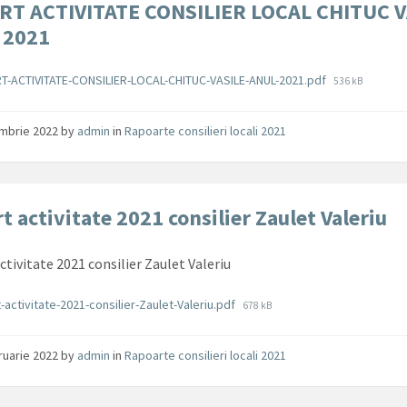
RT ACTIVITATE CONSILIER LOCAL CHITUC V
 2021
ente
File
T-ACTIVITATE-CONSILIER-LOCAL-CHITUC-VASILE-ANUL-2021.pdf
536 kB
size:
ombrie 2022
by
admin
in
Rapoarte consilieri locali 2021
t activitate 2021 consilier Zaulet Valeriu
ctivitate 2021 consilier Zaulet Valeriu
ente
File
-activitate-2021-consilier-Zaulet-Valeriu.pdf
678 kB
size:
ruarie 2022
by
admin
in
Rapoarte consilieri locali 2021