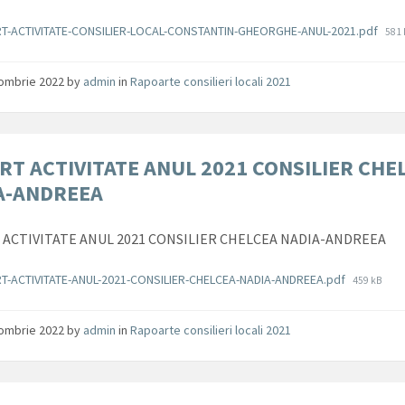
ente
File
T-ACTIVITATE-CONSILIER-LOCAL-CONSTANTIN-GHEORGHE-ANUL-2021.pdf
581 
size
tombrie 2022
by
admin
in
Rapoarte consilieri locali 2021
RT ACTIVITATE ANUL 2021 CONSILIER CHE
A-ANDREEA
ACTIVITATE ANUL 2021 CONSILIER CHELCEA NADIA-ANDREEA
ente
File
T-ACTIVITATE-ANUL-2021-CONSILIER-CHELCEA-NADIA-ANDREEA.pdf
459 kB
size:
tombrie 2022
by
admin
in
Rapoarte consilieri locali 2021