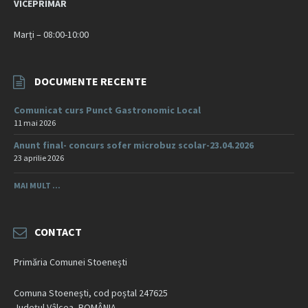
VICEPRIMAR
Marți – 08:00-10:00
DOCUMENTE RECENTE
Comunicat curs Punct Gastronomic Local
11 mai 2026
Anunt final- concurs sofer microbuz scolar-23.04.2026
23 aprilie 2026
MAI MULT ...
CONTACT
Primăria Comunei Stoenești
Comuna Stoenești, cod poștal 247625
Județul Vâlcea, ROMÂNIA