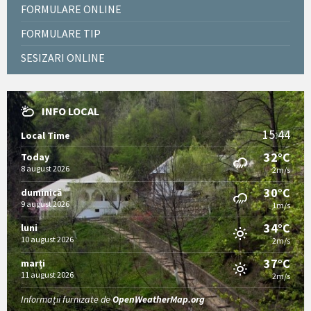
FORMULARE ONLINE
FORMULARE TIP
SESIZARI ONLINE
INFO LOCAL
15:44
Local Time
32°C
Today
8 august 2026
2m/s
30°C
duminică
9 august 2026
1m/s
34°C
luni
10 august 2026
2m/s
37°C
marți
11 august 2026
2m/s
Informații furnizate de
OpenWeatherMap.org