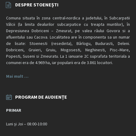
DESPRE STOENEȘTI
Comuna situata în zona central-nordica a judetului, în Subcarpatii
Vâlcii (la limita dealurilor subcarpatice cu treapta muntilor), în
Depresiunea Dobriceni – Zmeurat, pe valea râului Govora si a
afluentului sau Cacova. Localitatea are în componenta sa un numar
de lisate: Stoenesti (resedinta), Bârlogu, Budurasti, Deleni.
Dobriceni, Gruieri, Gruiu, Mogosesti, Neghinesti, Pisc–Mare,
Popesti, Suseni si Zmeuratu. La 1 ianuarie 2C suprafata teritoriala a
comunei era de 4.969 ha, iar popularii era de 3.861 locuitori.
Mai mult …
PROGRAM DE AUDIENȚE
PRIMAR
Luni și Joi – 08:00-10:00