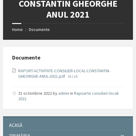
CONSTANTIN GHEORGHE
ANUL 2021
Home
Documente
/
Documente
RAPORT-ACTIVITATE-CONSILIER-LOCAL-CONSTANTIN-
File
GHEORGHE-ANUL-2021.pdf
581 kB
size:
31 octombrie 2022
by
admin
in
Rapoarte consilieri locali
2021
ACASĂ
PRIMĂRIA