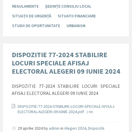
REGULAMENTE
ȘEDINȚE CONSILIU LOCAL
SITUAȚII DE URGENȚĂ
SITUATII FINANCIARE
STUDII DE OPORTUNITATE
URBANISM
DISPOZITIE 77-2024 STABILIRE
LOCURI SPECIALE AFISAJ
ELECTORAL ALEGERI 09 IUNIE 2024
DISPOZITIE 77-2024 STABILIRE LOCURI SPECIALE
AFISAJ ELECTORAL ALEGERI 09 IUNIE 2024
Documente
DISPOZITIE-77-2024-STABILIRE-LOCURI-SPECIALE-AFISAJ-
File
ELECTORAL-ALEGERI-09-IUNIE-2024.pdf
2 MB
size:
29 aprilie 2024
by
admin
in
Alegeri 2024
,
Dispozitii