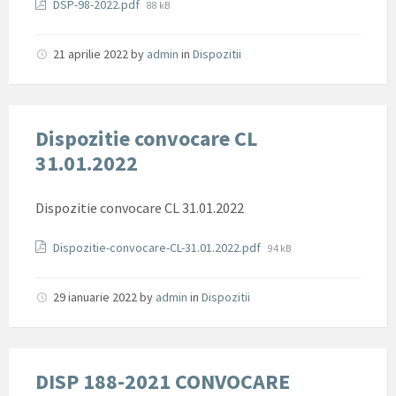
Documente
File
DSP-98-2022.pdf
88 kB
size:
21 aprilie 2022
by
admin
in
Dispozitii
Dispozitie convocare CL
31.01.2022
Dispozitie convocare CL 31.01.2022
Documente
File
Dispozitie-convocare-CL-31.01.2022.pdf
94 kB
size:
29 ianuarie 2022
by
admin
in
Dispozitii
DISP 188-2021 CONVOCARE