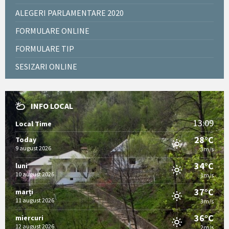
ALEGERI PARLAMENTARE 2020
FORMULARE ONLINE
FORMULARE TIP
SESIZARI ONLINE
INFO LOCAL
13:09
Local Time
28°C
Today
9 august 2026
3m/s
34°C
luni
10 august 2026
1m/s
37°C
marți
11 august 2026
3m/s
36°C
miercuri
12 august 2026
2m/s