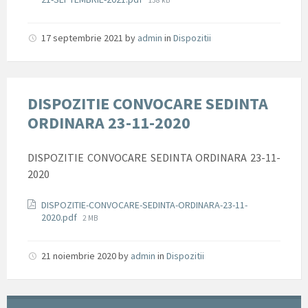
138 kB
size:
17 septembrie 2021
by
admin
in
Dispozitii
DISPOZITIE CONVOCARE SEDINTA
ORDINARA 23-11-2020
DISPOZITIE CONVOCARE SEDINTA ORDINARA 23-11-
2020
Documente
DISPOZITIE-CONVOCARE-SEDINTA-ORDINARA-23-11-
File
2020.pdf
2 MB
size:
21 noiembrie 2020
by
admin
in
Dispozitii