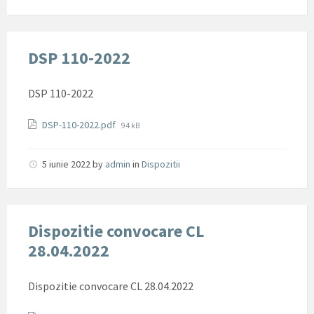
DSP 110-2022
DSP 110-2022
Documente
File
DSP-110-2022.pdf
94 kB
size:
5 iunie 2022
by
admin
in
Dispozitii
Dispozitie convocare CL
28.04.2022
Dispozitie convocare CL 28.04.2022