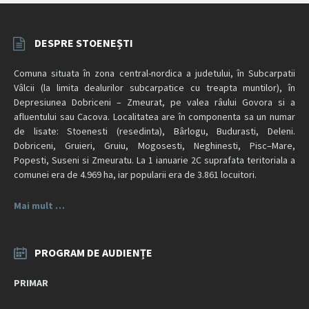
DESPRE STOENEȘTI
Comuna situata în zona central-nordica a judetului, în Subcarpatii
Vâlcii (la limita dealurilor subcarpatice cu treapta muntilor), în
Depresiunea Dobriceni – Zmeurat, pe valea râului Govora si a
afluentului sau Cacova. Localitatea are în componenta sa un numar
de lisate: Stoenesti (resedinta), Bârlogu, Budurasti, Deleni.
Dobriceni, Gruieri, Gruiu, Mogosesti, Neghinesti, Pisc–Mare,
Popesti, Suseni si Zmeuratu. La 1 ianuarie 2C suprafata teritoriala a
comunei era de 4.969 ha, iar popularii era de 3.861 locuitori.
Mai mult …
PROGRAM DE AUDIENȚE
PRIMAR