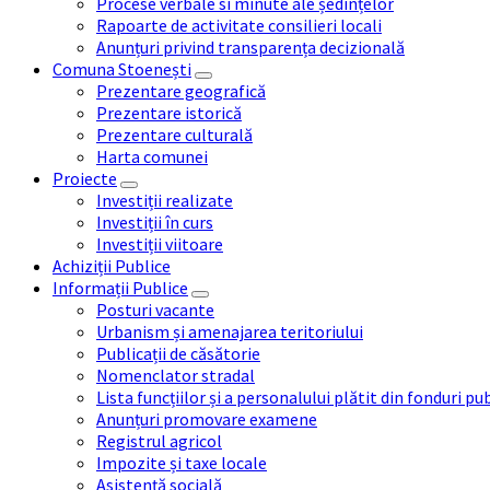
Procese verbale si minute ale ședințelor
Rapoarte de activitate consilieri locali
Anunțuri privind transparența decizională
Comuna Stoenești
Prezentare geografică
Prezentare istorică
Prezentare culturală
Harta comunei
Proiecte
Investiții realizate
Investiții în curs
Investiții viitoare
Achiziții Publice
Informații Publice
Posturi vacante
Urbanism și amenajarea teritoriului
Publicații de căsătorie
Nomenclator stradal
Lista funcțiilor și a personalului plătit din fonduri pu
Anunțuri promovare examene
Registrul agricol
Impozite și taxe locale
Asistență socială