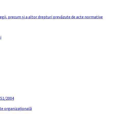
 legii, precum și a altor drepturi prevăzute de acte normative
i
 251/2004
ate organizațională