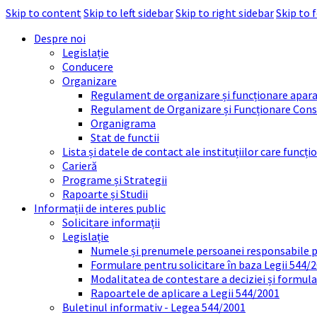
Skip to content
Skip to left sidebar
Skip to right sidebar
Skip to 
Despre noi
Legislație
Conducere
Organizare
Regulament de organizare și funcționare apara
Regulament de Organizare și Funcționare Consi
Organigrama
Stat de functii
Lista și datele de contact ale instituțiilor care func
Carieră
Programe și Strategii
Rapoarte și Studii
Informații de interes public
Solicitare informații
Legislație
Numele și prenumele persoanei responsabile 
Formulare pentru solicitare în baza Legii 544/
Modalitatea de contestare a deciziei și formul
Rapoartele de aplicare a Legii 544/2001
Buletinul informativ - Legea 544/2001