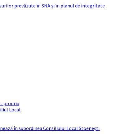
urilor prevăzute în SNA și în planul de integritate
t propriu
liul Local
ționează în subordinea Consiliului Local Stoenești