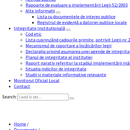
Rapoarte de evaluare a implementării Legii 52/2003
Alte informații
Lista cu documentele de interes publice
Registrul de evidență a datoriei publice locale
Integritate Instituțională
Cod etic
Lista cuprinzând cadourile primite, potrivit Legii nr.
Mecanismul de raportare a încălcărilor legii
Declarația privind asumarea unei agende de integrit
Planul de integritate al instituției
Raport narativ referitor la stadiul implementării măs
Situația indicilor de integritate
Studii și materiale informative relevante
Monitorul Oficial Local
Contact
Search:
DISPOZITIA NR.171-
Home
/
Documente
/