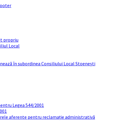
footer
t propriu
liul Local
ționează în subordinea Consiliului Local Stoenești
pentru Legea 544/2001
2001
arele aferente pentru reclamație administrativă