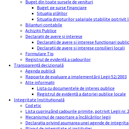
Buget din toate sursele de venituri
Buget pe surse financiare
Situația plăților
Situația drepturilor salariale stabilite potrivit
Bilanțuri contabile
Achiziții Publice
Declarații de avere și interese
Declarații de avere și interese funcționari public
Declarații de avere și interese consilieri locali
Formulare Tip
Registrul de evidență a cadourilor
Transparență decizională
Agenda publică
Rapoarte de evaluare a implementării Legii 52/2003
Alte informații
Lista cu documentele de interes publice
Registrul de evidență a datoriei publice locale
Integritate Instituțională
Cod etic
Lista cuprinzând cadourile primite, potrivit Legii nr.
Mecanismul de raportare a încălcărilor legii
Declarația privind asumarea unei agende de integrit
Planul de integritate al instituției