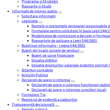
Programe și Strategii
Rapoarte și Studii
Informații de interes public
Solicitare informații
Legislație
Numele și prenumele persoanei responsabile 
Formulare pentru solicitare în baza Legii 544/
Modalitatea de contestare a deciziei și formul
Rapoartele de aplicare a Legii 544/2001
Buletinul informativ - Legea 544/2001
Buget din toate sursele de venituri
Buget pe surse financiare
Situația plăților
Situația drepturilor salariale stabilite potrivit
Bilanțuri contabile
Achiziții Publice
Declarații de avere și interese
Declarații de avere și interese funcționari public
Declarații de avere și interese consilieri locali
Formulare Tip
Registrul de evidență a cadourilor
Transparență decizională
Agenda publică