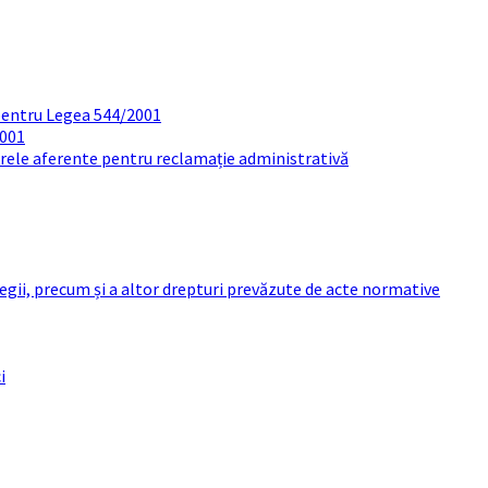
pentru Legea 544/2001
2001
arele aferente pentru reclamație administrativă
 legii, precum și a altor drepturi prevăzute de acte normative
i