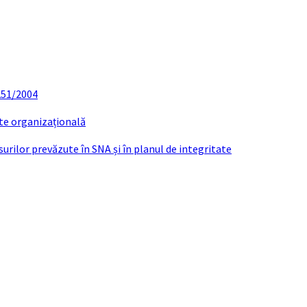
 251/2004
ate organizațională
urilor prevăzute în SNA și în planul de integritate
2021 CONVOCARE SEDINTA EXTRAORDINAR