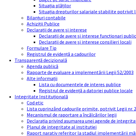
Situația plăților
Situația drepturilor salariale stabilite potrivit
Bilanțuri contabile
Achiziții Publice
Declarații de avere și interese
Declarații de avere și interese funcționari public
Declarații de avere și interese consilieri locali
Formulare Tip
Registrul de evidență a cadourilor
Transparență decizională
Agenda publică
Rapoarte de evaluare a implementării Legii 52/2003
Alte informații
Lista cu documentele de interes publice
Registrul de evidență a datoriei publice locale
Integritate Instituțională
Cod etic
Lista cuprinzând cadourile primite, potrivit Legii nr.
Mecanismul de raportare a încălcărilor legii
Declarația privind asumarea unei agende de integrit
Planul de integritate al instituției
Raport narativ referitor la stadiul implementării măs