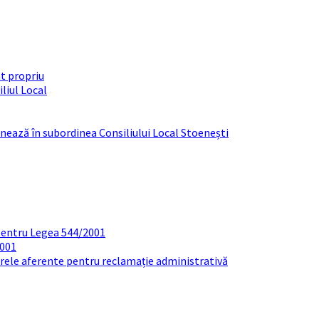
t propriu
liul Local
ționează în subordinea Consiliului Local Stoenești
pentru Legea 544/2001
2001
arele aferente pentru reclamație administrativă