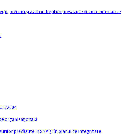
 legii, precum și a altor drepturi prevăzute de acte normative
i
 251/2004
ate organizațională
urilor prevăzute în SNA și în planul de integritate