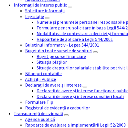
Informații de interes public
Solicitare informații
Legislație
Numele și prenumele persoanei responsabile 
Formulare pentru solicitare în baza Legii 544/
Modalitatea de contestare a deciziei și formul
Rapoartele de aplicare a Legii 544/2001
Buletinul informativ - Legea 544/2001
Buget din toate sursele de venituri
Buget pe surse financiare
Situația plăților
Situația drepturilor salariale stabilite potrivit
Bilanțuri contabile
Achiziții Publice
Declarații de avere și interese
Declarații de avere și interese funcționari public
Declarații de avere și interese consilieri locali
Formulare Tip
Registrul de evidență a cadourilor
Transparență decizională
Agenda publică
Rapoarte de evaluare a implementării Legii 52/2003