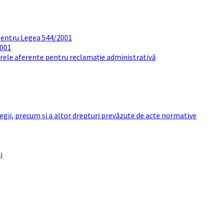
pentru Legea 544/2001
2001
arele aferente pentru reclamație administrativă
 legii, precum și a altor drepturi prevăzute de acte normative
i