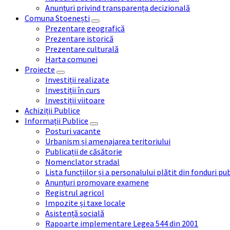
Anunțuri privind transparența decizională
Comuna Stoenești
Prezentare geografică
Prezentare istorică
Prezentare culturală
Harta comunei
Proiecte
Investiții realizate
Investiții în curs
Investiții viitoare
Achiziții Publice
Informații Publice
Posturi vacante
Urbanism și amenajarea teritoriului
Publicații de căsătorie
Nomenclator stradal
Lista funcțiilor și a personalului plătit din fonduri pu
Anunțuri promovare examene
Registrul agricol
Impozite și taxe locale
Asistență socială
Rapoarte implementare Legea 544 din 2001