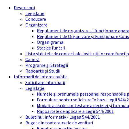
Skip
Skip
Skip
Skip
Despre noi
to
to
to
to
Legislație
content
left
right
footer
Conducere
sidebar
sidebar
Organizare
Regulament de organizare și funcționare apara
Regulament de Organizare și Funcționare Consi
Organigrama
Stat de functii
Lista și datele de contact ale instituțiilor care func
Carieră
Programe și Strategii
Rapoarte și Studii
Informații de interes public
Solicitare informații
Legislație
Numele și prenumele persoanei responsabile 
Formulare pentru solicitare în baza Legii 544/
Modalitatea de contestare a deciziei și formul
Rapoartele de aplicare a Legii 544/2001
Buletinul informativ - Legea 544/2001
Buget din toate sursele de venituri
Buget pe surse financiare