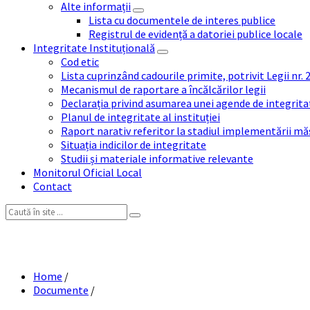
Alte informații
Lista cu documentele de interes publice
Registrul de evidență a datoriei publice locale
Integritate Instituțională
Cod etic
Lista cuprinzând cadourile primite, potrivit Legii nr.
Mecanismul de raportare a încălcărilor legii
Declarația privind asumarea unei agende de integrit
Planul de integritate al instituției
Raport narativ referitor la stadiul implementării măs
Situația indicilor de integritate
Studii și materiale informative relevante
Monitorul Oficial Local
Contact
Search:
RAPORT ACTIVIT
Home
/
Documente
/