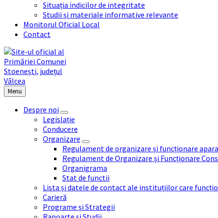
Situația indicilor de integritate
Studii și materiale informative relevante
Monitorul Oficial Local
Contact
Menu
Despre noi
Legislație
Conducere
Organizare
Regulament de organizare și funcționare apara
Regulament de Organizare și Funcționare Consi
Organigrama
Stat de functii
Lista și datele de contact ale instituțiilor care func
Carieră
Programe și Strategii
Rapoarte și Studii