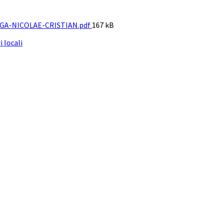
File
GA-NICOLAE-CRISTIAN.pdf
167 kB
size:
i locali