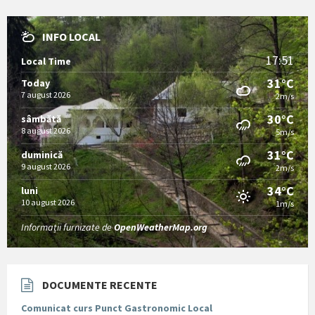
INFO LOCAL
17:51
Local Time
31°C
Today
7 august 2026
2m/s
30°C
sâmbătă
8 august 2026
5m/s
31°C
duminică
9 august 2026
2m/s
34°C
luni
10 august 2026
1m/s
Informații furnizate de
OpenWeatherMap.org
DOCUMENTE RECENTE
Comunicat curs Punct Gastronomic Local