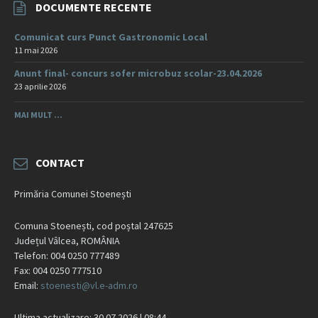
DOCUMENTE RECENTE
Comunicat curs Punct Gastronomic Local
11 mai 2026
Anunt final- concurs sofer microbuz scolar-23.04.2026
23 aprilie 2026
MAI MULT ...
CONTACT
Primăria Comunei Stoenești
Comuna Stoenești, cod poștal 247625
Județul Vâlcea, ROMÂNIA
Telefon: 004 0250 777489
Fax: 004 0250 777510
Email:
stoenesti@vl.e-adm.ro
Ultima actualizare: 30.07.2026 | 08:44