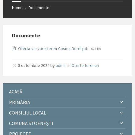
Home
Documente
/
Documente
File
Oferta-vanzare-teren-Cosma-Dorel.pdf
621 kB
size:
8 octombrie 2024
by
admin
in
Oferte terenuri
ACASĂ
PRIMĂRIA
CONSILIUL LOCAL
COMUNA STOENEȘTI
PROIECTE