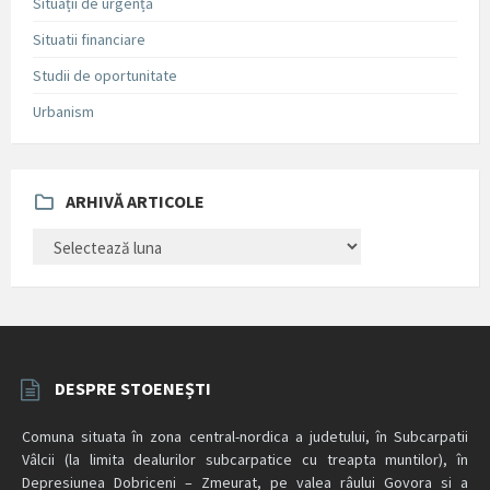
Situații de urgență
Situatii financiare
Studii de oportunitate
Urbanism
ARHIVĂ ARTICOLE
ARHIVĂ
ARTICOLE
DESPRE STOENEȘTI
Comuna situata în zona central-nordica a judetului, în Subcarpatii
Vâlcii (la limita dealurilor subcarpatice cu treapta muntilor), în
Depresiunea Dobriceni – Zmeurat, pe valea râului Govora si a