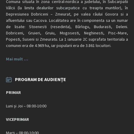
Comuna situata în zona central-nordica a judetului, în Subcarpatii
Vâlcii (la limita dealurilor subcarpatice cu treapta muntilor), în
Depresiunea Dobriceni – Zmeurat, pe valea râului Govora si a
afluentului sau Cacova. Localitatea are în componenta sa un numar
de lisate: Stoenesti (resedinta), Bârlogu, Budurasti, Deleni.
Dobriceni, Gruieri, Gruiu, Mogosesti, Neghinesti, Pisc–Mare,
Popesti, Suseni si Zmeuratu. La 1 ianuarie 2C suprafata teritoriala a
comunei era de 4.969 ha, iar popularii era de 3.861 locuitori.
Mai mult …
PROGRAM DE AUDIENȚE
PRIMAR
Luni și Joi – 08:00-10:00
VICEPRIMAR
Marți – 08:00-10:00