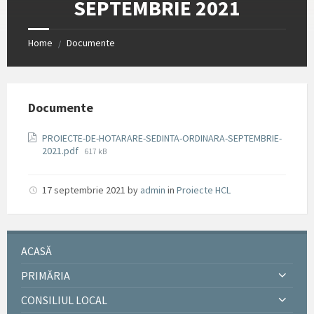
SEPTEMBRIE 2021
Home
Documente
/
Documente
PROIECTE-DE-HOTARARE-SEDINTA-ORDINARA-SEPTEMBRIE-
File
2021.pdf
617 kB
size:
17 septembrie 2021
by
admin
in
Proiecte HCL
ACASĂ
PRIMĂRIA
CONSILIUL LOCAL