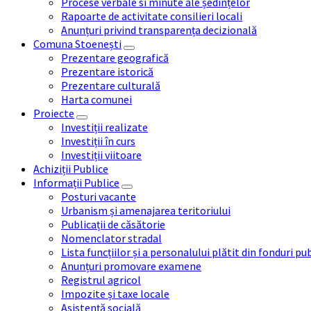
Procese verbale si minute ale ședințelor
Rapoarte de activitate consilieri locali
Anunțuri privind transparența decizională
Comuna Stoenești
Prezentare geografică
Prezentare istorică
Prezentare culturală
Harta comunei
Proiecte
Investiții realizate
Investiții în curs
Investiții viitoare
Achiziții Publice
Informații Publice
Posturi vacante
Urbanism și amenajarea teritoriului
Publicații de căsătorie
Nomenclator stradal
Lista funcțiilor și a personalului plătit din fonduri pu
Anunțuri promovare examene
Registrul agricol
Impozite și taxe locale
Asistență socială