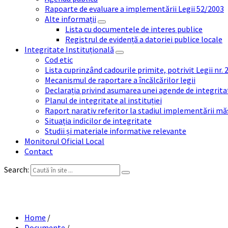
Rapoarte de evaluare a implementării Legii 52/2003
Alte informații
Lista cu documentele de interes publice
Registrul de evidență a datoriei publice locale
Integritate Instituțională
Cod etic
Lista cuprinzând cadourile primite, potrivit Legii nr.
Mecanismul de raportare a încălcărilor legii
Declarația privind asumarea unei agende de integrit
Planul de integritate al instituției
Raport narativ referitor la stadiul implementării măs
Situația indicilor de integritate
Studii și materiale informative relevante
Monitorul Oficial Local
Contact
Search:
Home
/
Documente
/