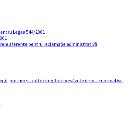
pentru Legea 544/2001
2001
arele aferente pentru reclamație administrativă
 legii, precum și a altor drepturi prevăzute de acte normative
i