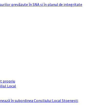
urilor prevăzute în SNA și în planul de integritate
t propriu
liul Local
ționează în subordinea Consiliului Local Stoenești