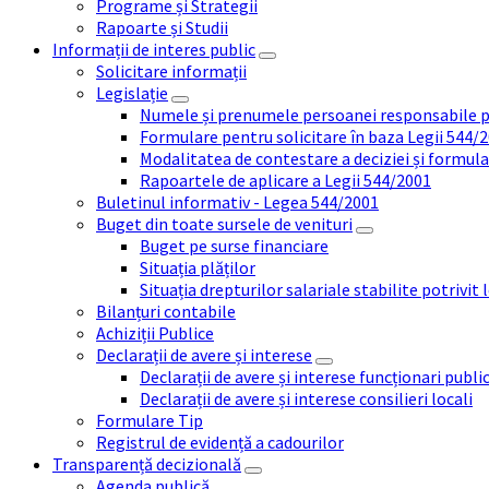
Programe și Strategii
Rapoarte și Studii
Informații de interes public
Solicitare informații
Legislație
Numele și prenumele persoanei responsabile 
Formulare pentru solicitare în baza Legii 544/
Modalitatea de contestare a deciziei și formul
Rapoartele de aplicare a Legii 544/2001
Buletinul informativ - Legea 544/2001
Buget din toate sursele de venituri
Buget pe surse financiare
Situația plăților
Situația drepturilor salariale stabilite potrivit
Bilanțuri contabile
Achiziții Publice
Declarații de avere și interese
Declarații de avere și interese funcționari public
Declarații de avere și interese consilieri locali
Formulare Tip
Registrul de evidență a cadourilor
Transparență decizională
Agenda publică