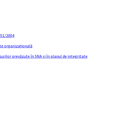
 251/2004
ate organizațională
urilor prevăzute în SNA și în planul de integritate
Hotărârea BEC nr. 8 – 2020