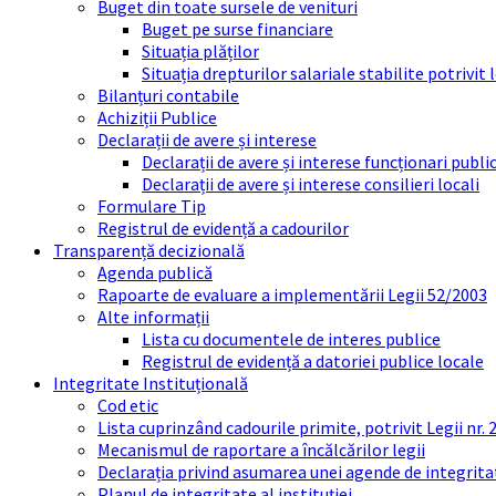
Buget din toate sursele de venituri
Buget pe surse financiare
Situația plăților
Situația drepturilor salariale stabilite potrivit
Bilanțuri contabile
Achiziții Publice
Declarații de avere și interese
Declarații de avere și interese funcționari public
Declarații de avere și interese consilieri locali
Formulare Tip
Registrul de evidență a cadourilor
Transparență decizională
Agenda publică
Rapoarte de evaluare a implementării Legii 52/2003
Alte informații
Lista cu documentele de interes publice
Registrul de evidență a datoriei publice locale
Integritate Instituțională
Cod etic
Lista cuprinzând cadourile primite, potrivit Legii nr.
Mecanismul de raportare a încălcărilor legii
Declarația privind asumarea unei agende de integrit
Planul de integritate al instituției