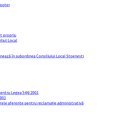
footer
t propriu
liul Local
ționează în subordinea Consiliului Local Stoenești
pentru Legea 544/2001
2001
arele aferente pentru reclamație administrativă