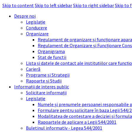
Skip to content
Skip to left sidebar
Skip to right sidebar
Skip to 
Despre noi
Legislație
Conducere
Organizare
Regulament de organizare și funcționare apara
Regulament de Organizare și Funcționare Consi
Organigrama
Stat de functii
Lista și datele de contact ale instituțiilor care func
Carieră
Programe și Strategii
Rapoarte și Studii
Informații de interes public
Solicitare informații
Legislație
Numele și prenumele persoanei responsabile 
Formulare pentru solicitare în baza Legii 544/
Modalitatea de contestare a deciziei și formul
Rapoartele de aplicare a Legii 544/2001
Buletinul informativ - Legea 544/2001