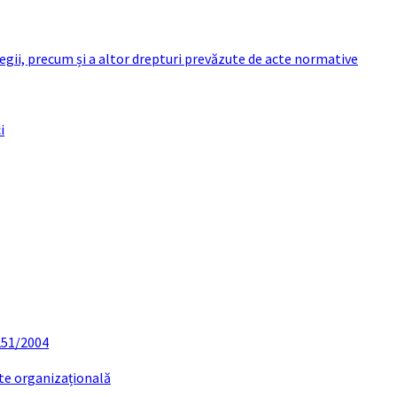
 legii, precum și a altor drepturi prevăzute de acte normative
i
 251/2004
ate organizațională