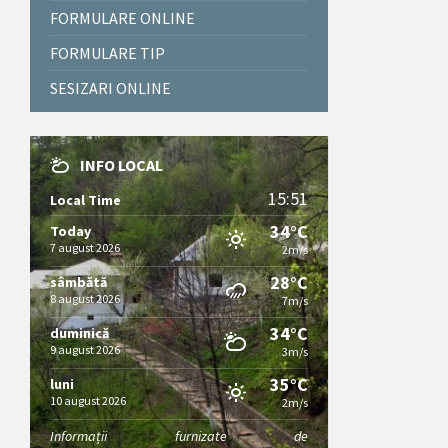
FORMULARE ONLINE
FORMULARE TIP
SESIZARI ONLINE
INFO LOCAL
15:51
Local Time
34°C
Today
7 august 2026
2m/s
28°C
sâmbătă
8 august 2026
7m/s
34°C
duminică
9 august 2026
3m/s
35°C
luni
10 august 2026
2m/s
Informații furnizate de