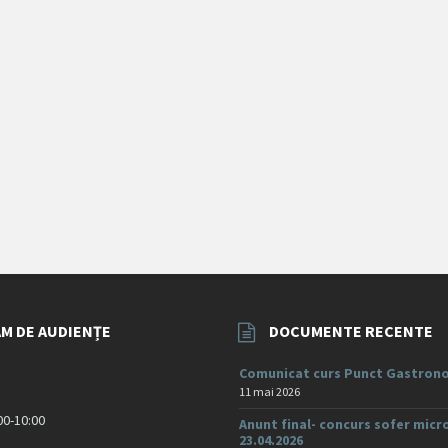
M DE AUDIENȚE
DOCUMENTE RECENTE
Comunicat curs Punct Gastrono
11 mai 2026
:00-10:00
Anunt final- concurs sofer micr
23.04.2026