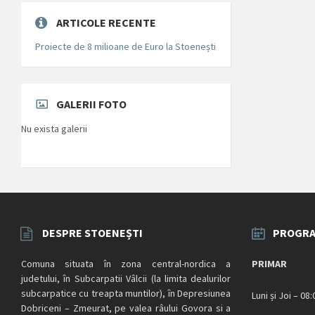
ARTICOLE RECENTE
Proiecte de 8 milioane de Euro la Stoenești
GALERII FOTO
Nu exista galerii
DESPRE STOENEȘTI
PROGRA
Comuna situata în zona central-nordica a
PRIMAR
judetului, în Subcarpatii Vâlcii (la limita dealurilor
subcarpatice cu treapta muntilor), în Depresiunea
Luni și Joi – 08
Dobriceni – Zmeurat, pe valea râului Govora si a