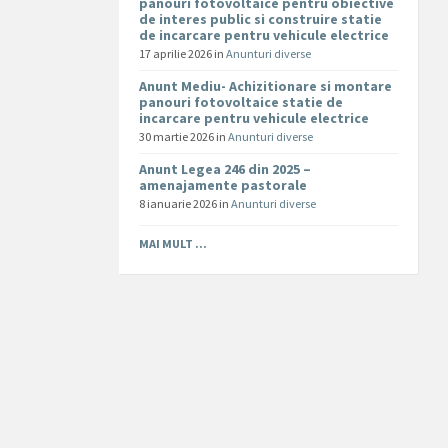
panouri fotovoltaice pentru obiective
de interes public si construire statie
de incarcare pentru vehicule electrice
17 aprilie 2026
in
Anunturi diverse
Anunt Mediu- Achizitionare si montare
panouri fotovoltaice statie de
incarcare pentru vehicule electrice
30 martie 2026
in
Anunturi diverse
Anunt Legea 246 din 2025 –
amenajamente pastorale
8 ianuarie 2026
in
Anunturi diverse
MAI MULT ...