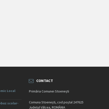
CONTACT
mic Local
Primăria Comunei Stoenești
Comuna Stoenești, cod poștal 247625
obuz scolar-
Județul Vâlcea, ROMÂNIA