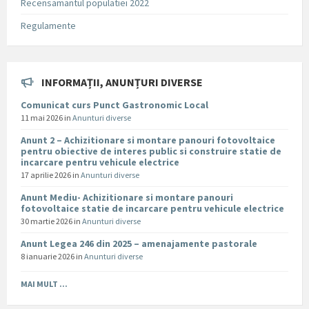
Recensamantul populatiei 2022
Regulamente
INFORMAȚII, ANUNȚURI DIVERSE
Comunicat curs Punct Gastronomic Local
11 mai 2026
in
Anunturi diverse
Anunt 2 – Achizitionare si montare panouri fotovoltaice
pentru obiective de interes public si construire statie de
incarcare pentru vehicule electrice
17 aprilie 2026
in
Anunturi diverse
Anunt Mediu- Achizitionare si montare panouri
fotovoltaice statie de incarcare pentru vehicule electrice
30 martie 2026
in
Anunturi diverse
Anunt Legea 246 din 2025 – amenajamente pastorale
8 ianuarie 2026
in
Anunturi diverse
MAI MULT ...