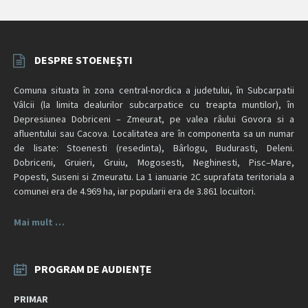
DESPRE STOENEȘTI
Comuna situata în zona central-nordica a judetului, în Subcarpatii
Vâlcii (la limita dealurilor subcarpatice cu treapta muntilor), în
Depresiunea Dobriceni – Zmeurat, pe valea râului Govora si a
afluentului sau Cacova. Localitatea are în componenta sa un numar
de lisate: Stoenesti (resedinta), Bârlogu, Budurasti, Deleni.
Dobriceni, Gruieri, Gruiu, Mogosesti, Neghinesti, Pisc–Mare,
Popesti, Suseni si Zmeuratu. La 1 ianuarie 2C suprafata teritoriala a
comunei era de 4.969 ha, iar popularii era de 3.861 locuitori.
Mai mult …
PROGRAM DE AUDIENȚE
PRIMAR