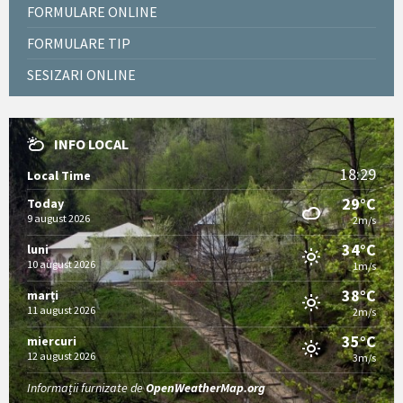
FORMULARE ONLINE
FORMULARE TIP
SESIZARI ONLINE
INFO LOCAL
18:29
Local Time
29°C
Today
9 august 2026
2m/s
34°C
luni
10 august 2026
1m/s
38°C
marți
11 august 2026
2m/s
35°C
miercuri
12 august 2026
3m/s
Informații furnizate de
OpenWeatherMap.org