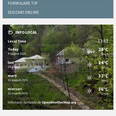
FORMULARE TIP
SESIZARI ONLINE
INFO LOCAL
13:12
Local Time
28°C
Today
9 august 2026
3m/s
34°C
luni
10 august 2026
1m/s
37°C
marți
11 august 2026
3m/s
36°C
miercuri
12 august 2026
2m/s
Informații furnizate de
OpenWeatherMap.org