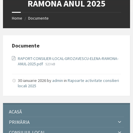
RAMONA ANUL 2025
Home
Documente
/
Documente
RAPORT-CONSILIER-LOCAL-GROZAVESCU-ELENA-RAMONA-
File
ANUL-2025.pdf
523 kB
size:
30 ianuarie 2026
by
admin
in
Rapoarte activitate consilieri
locali 2025
ACASĂ
PRIMĂRIA
CONSILIUL LOCAL