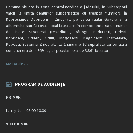
Comuna situata în zona central-nordica a judetului, în Subcarpatii
Vâlcii (la limita dealurilor subcarpatice cu treapta muntilor), în
Depresiunea Dobriceni – Zmeurat, pe valea râului Govora si a
afluentului sau Cacova. Localitatea are în componenta sa un numar
de lisate: Stoenesti (resedinta), Bârlogu, Budurasti, Deleni.
Dobriceni, Gruieri, Gruiu, Mogosesti, Neghinesti, Pisc–Mare,
Popesti, Suseni si Zmeuratu. La 1 ianuarie 2C suprafata teritoriala a
comunei era de 4.969 ha, iar popularii era de 3.861 locuitori.
Mai mult …
PROGRAM DE AUDIENȚE
PRIMAR
Luni și Joi – 08:00-10:00
VICEPRIMAR