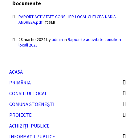
Documente
RAPORT-ACTIVITATE-CONSILIER-LOCAL-CHELCEA-NADIA-
File
ANDREEA.pdf
706 kB
size:
28 martie 2024
by
admin
in
Rapoarte activitate consilieri
locali 2023
ACASĂ
PRIMĂRIA
CONSILIUL LOCAL
COMUNA STOENEȘTI
PROIECTE
ACHIZIȚII PUBLICE
INFORMAȚII PUBLICE