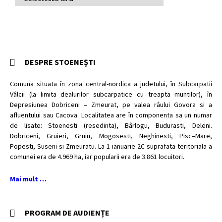
ARTICOLE
DESPRE STOENEȘTI
Comuna situata în zona central-nordica a judetului, în Subcarpatii
Vâlcii (la limita dealurilor subcarpatice cu treapta muntilor), în
Depresiunea Dobriceni – Zmeurat, pe valea râului Govora si a
afluentului sau Cacova. Localitatea are în componenta sa un numar
de lisate: Stoenesti (resedinta), Bârlogu, Budurasti, Deleni.
Dobriceni, Gruieri, Gruiu, Mogosesti, Neghinesti, Pisc–Mare,
Popesti, Suseni si Zmeuratu. La 1 ianuarie 2C suprafata teritoriala a
comunei era de 4.969 ha, iar popularii era de 3.861 locuitori.
Mai mult …
PROGRAM DE AUDIENȚE