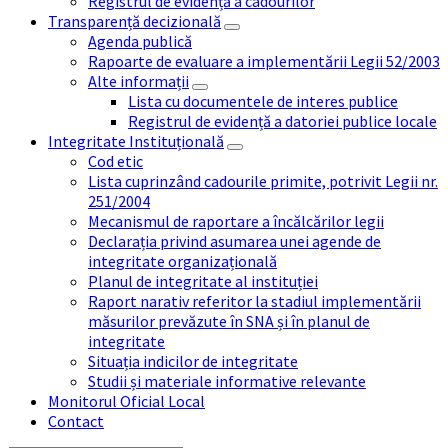
Registrul de evidență a cadourilor
Transparență decizională
Agenda publică
Rapoarte de evaluare a implementării Legii 52/2003
Alte informații
Lista cu documentele de interes publice
Registrul de evidență a datoriei publice locale
Integritate Instituțională
Cod etic
Lista cuprinzând cadourile primite, potrivit Legii nr.
251/2004
Mecanismul de raportare a încălcărilor legii
Declarația privind asumarea unei agende de
integritate organizațională
Planul de integritate al instituției
Raport narativ referitor la stadiul implementării
măsurilor prevăzute în SNA și în planul de
integritate
Situația indicilor de integritate
Studii și materiale informative relevante
Monitorul Oficial Local
Contact