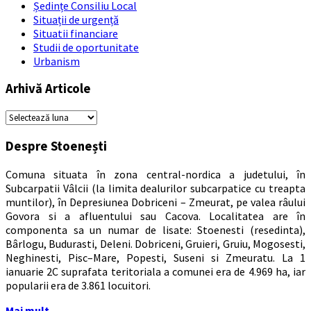
Ședințe Consiliu Local
Situații de urgență
Situatii financiare
Studii de oportunitate
Urbanism
Arhivă Articole
Arhivă
Articole
Despre Stoenești
Comuna situata în zona central-nordica a judetului, în
Subcarpatii Vâlcii (la limita dealurilor subcarpatice cu treapta
muntilor), în Depresiunea Dobriceni – Zmeurat, pe valea râului
Govora si a afluentului sau Cacova. Localitatea are în
componenta sa un numar de lisate: Stoenesti (resedinta),
Bârlogu, Budurasti, Deleni. Dobriceni, Gruieri, Gruiu, Mogosesti,
Neghinesti, Pisc–Mare, Popesti, Suseni si Zmeuratu. La 1
ianuarie 2C suprafata teritoriala a comunei era de 4.969 ha, iar
popularii era de 3.861 locuitori.
Mai mult …