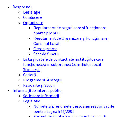
Skip
Skip
Skip
Skip
Despre noi
to
to
to
to
Legislație
content
left
right
footer
Conducere
sidebar
sidebar
Organizare
Regulament de organizare și funcționare
aparat propriu
Regulament de Organizare și Funcționare
Consiliul Local
Organigrama
Stat de functii
Lista și datele de contact ale instituțiilor care
funcționează în subordinea Consiliului Local
Stoenești
Carieră
Programe și Strategii
Rapoarte și Studii
Informații de interes public
Solicitare informații
Legislație
Numele și prenumele persoanei responsabile
pentru Legea 544/2001
Formulare pentru solicitare în baza Legii