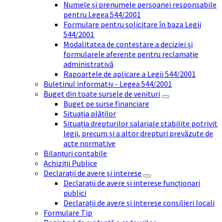
Numele și prenumele persoanei responsabile
pentru Legea 544/2001
Formulare pentru solicitare în baza Legii
544/2001
Modalitatea de contestare a deciziei și
formularele aferente pentru reclamație
administrativă
Rapoartele de aplicare a Legii 544/2001
Buletinul informativ - Legea 544/2001
Buget din toate sursele de venituri
Buget pe surse financiare
Situația plăților
Situația drepturilor salariale stabilite potrivit
legii, precum și a altor drepturi prevăzute de
acte normative
Bilanțuri contabile
Achiziții Publice
Declarații de avere și interese
Declarații de avere și interese funcționari
publici
Declarații de avere și interese consilieri locali
Formulare Tip