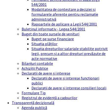
544/2001
Modalitatea de contestare a deciziei și
formularele aferente pentru reclamație
administrativă
Rapoartele de aplicare a Legii 544/2001
Buletinul informativ - Legea 544/2001
Buget din toate sursele de venituri
Buget pe surse financiare
Situația plăților
Situația drepturilor salariale stabilite potrivit
legii, precum și a altor drepturi prevăzute de
acte normative
Bilanțuri contabile
Achiziții Publice
Declarații de avere și interese
Declarații de avere și interese funcționari
publici
Declarații de avere și interese consilieri locali
Formulare Tip
Registrul de evidență a cadourilor
Transparență decizională
Agenda publică