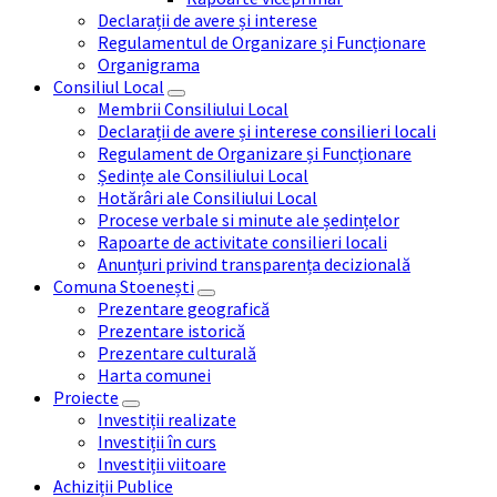
Declarații de avere și interese
Regulamentul de Organizare și Funcționare
Organigrama
Consiliul Local
Membrii Consiliului Local
Declarații de avere și interese consilieri locali
Regulament de Organizare și Funcționare
Ședințe ale Consiliului Local
Hotărâri ale Consiliului Local
Procese verbale si minute ale ședințelor
Rapoarte de activitate consilieri locali
Anunțuri privind transparența decizională
Comuna Stoenești
Prezentare geografică
Prezentare istorică
Prezentare culturală
Harta comunei
Proiecte
Investiții realizate
Investiții în curs
Investiții viitoare
Achiziții Publice