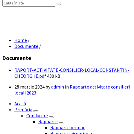
Search:
RAPORT ACTIVITATE CONSILIER LOCAL
CONSTANTIN GHEORGHE – 2023
Home
/
Documente
/
Documente
RAPORT-ACTIVITATE-CONSILIER-LOCAL-CONSTANTIN-
File
CHEORGHE.pdf
430 kB
size:
28 martie 2024
by
admin
in
Rapoarte activitate consilieri
locali 2023
Acasă
Primăria
Conducere
Rapoarte
Rapoarte primar
Rapoarte viceprimar