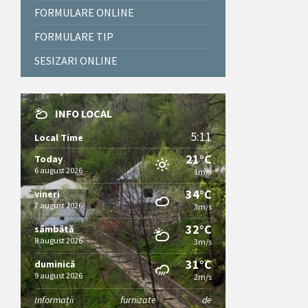
FORMULARE ONLINE
FORMULARE TIP
SESIZARI ONLINE
INFO LOCAL
5:11
Local Time
21°C
Today
6 august 2026
1m/s
34°C
vineri
7 august 2026
3m/s
32°C
sâmbătă
8 august 2026
3m/s
31°C
duminică
9 august 2026
2m/s
Informații furnizate de