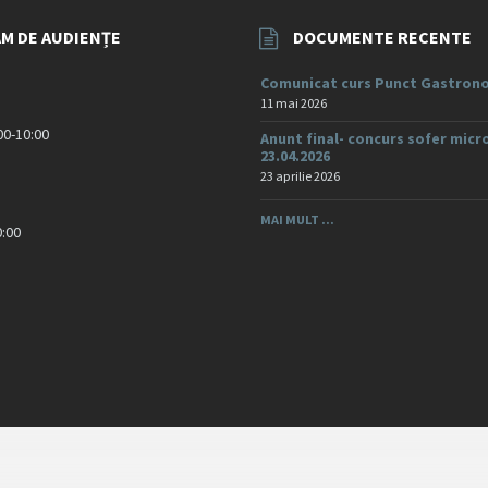
M DE AUDIENȚE
DOCUMENTE RECENTE
Comunicat curs Punct Gastrono
11 mai 2026
:00-10:00
Anunt final- concurs sofer micr
23.04.2026
23 aprilie 2026
MAI MULT ...
0:00