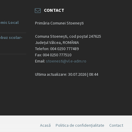
CONTACT
mic Local
Primăria Comunei Stoenești
Comuna Stoenești, cod poștal 247625
obuz scolar-
Județul Vâlcea, ROMÂNIA
Telefon: 004 0250 777489
Fax: 004 0250 777510
Email:
stoenesti@vl.e-adm.ro
Ultima actualizare: 30.07.2026 | 08:44
Acasă
Politica de confidențialitate
Contact