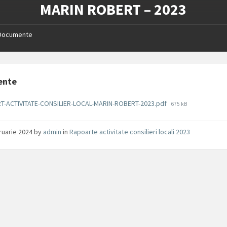
MARIN ROBERT – 2023
Documente
ente
File
T-ACTIVITATE-CONSILIER-LOCAL-MARIN-ROBERT-2023.pdf
675 kB
size:
ruarie 2024
by
admin
in
Rapoarte activitate consilieri locali 2023