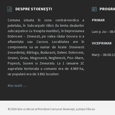
DESPRE STOENEȘTI
PROGRA
Comuna situata în zona central-nordica a
PRIMAR
judetului, în Subcarpatii Vâlcii (la limita dealurilor
subcarpatice cu treapta muntilor), în Depresiunea
Luni și Joi – 08
Dobriceni – Zmeurat, pe valea râului Govora si a
afluentului sau Cacova. Localitatea are în
VICEPRIMAR
componenta sa un numar de lisate: Stoenesti
(resedinta), Bârlogu, Budurasti, Deleni. Dobriceni,
Marți – 08:00-1
Gruieri, Gruiu, Mogosesti, Neghinesti, Pisc–Mare,
Popesti, Suseni si Zmeuratu. La 1 ianuarie 2C
suprafata teritoriala a comunei era de 4.969 ha,
iar popularii era de 3.861 locuitori.
Mai mult …
© 2026 Site-ul oficial al Primăriei Comunei Stoenești, județul Vâlcea