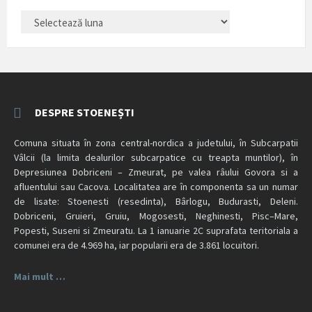
ARHIVĂ
ARTICOLE
DESPRE STOENEȘTI
Comuna situata în zona central-nordica a judetului, în Subcarpatii
Vâlcii (la limita dealurilor subcarpatice cu treapta muntilor), în
Depresiunea Dobriceni – Zmeurat, pe valea râului Govora si a
afluentului sau Cacova. Localitatea are în componenta sa un numar
de lisate: Stoenesti (resedinta), Bârlogu, Budurasti, Deleni.
Dobriceni, Gruieri, Gruiu, Mogosesti, Neghinesti, Pisc–Mare,
Popesti, Suseni si Zmeuratu. La 1 ianuarie 2C suprafata teritoriala a
comunei era de 4.969 ha, iar popularii era de 3.861 locuitori.
Mai mult …