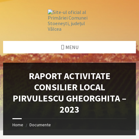
Skip
Skip
Skip
Skip
to
to
to
to
content
left
right
footer
sidebar
sidebar
MENU
RAPORT ACTIVITATE
CONSILIER LOCAL
PIRVULESCU GHEORGHITA –
2023
Home
Documente
/