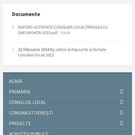
Documente
RAPORT-ACTIVITATE-CONSILIER-LOCAL-PIRVULESCU-
File
GHEORGHITA-2023.pdf
556 kB
size:
22 februarie 2024
by
admin
in
Rapoarte activitate
consilieri locali 2023
ACASĂ
PRIMĂRIA
CONSILIUL LOCAL
COMUNA STOENEȘTI
PROIECTE
ACHIZIȚII PUBLICE