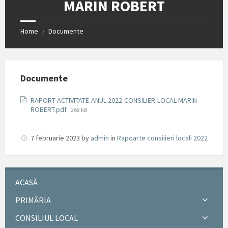
MARIN ROBERT
Home
Documente
/
Documente
RAPORT-ACTIVITATE-ANUL-2022-CONSILIER-LOCAL-MARIN-
File
ROBERT.pdf
268 kB
size:
7 februarie 2023
by
admin
in
Rapoarte consilieri locali 2022
ACASĂ
PRIMĂRIA
CONSILIUL LOCAL