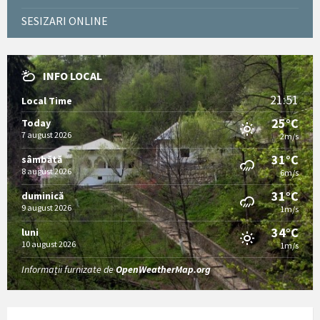
SESIZARI ONLINE
INFO LOCAL
21:51
Local Time
25°C
Today
7 august 2026
2m/s
31°C
sâmbătă
8 august 2026
6m/s
31°C
duminică
9 august 2026
1m/s
34°C
luni
10 august 2026
1m/s
Informații furnizate de
OpenWeatherMap.org