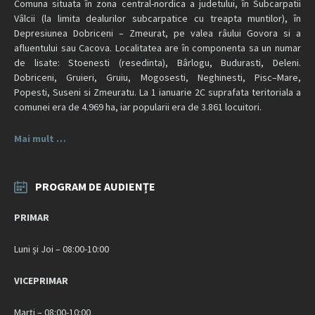
Comuna situata în zona central-nordica a judetului, în Subcarpatii
Vâlcii (la limita dealurilor subcarpatice cu treapta muntilor), în
Depresiunea Dobriceni – Zmeurat, pe valea râului Govora si a
afluentului sau Cacova. Localitatea are în componenta sa un numar
de lisate: Stoenesti (resedinta), Bârlogu, Budurasti, Deleni.
Dobriceni, Gruieri, Gruiu, Mogosesti, Neghinesti, Pisc–Mare,
Popesti, Suseni si Zmeuratu. La 1 ianuarie 2C suprafata teritoriala a
comunei era de 4.969 ha, iar popularii era de 3.861 locuitori.
Mai mult …
PROGRAM DE AUDIENȚE
PRIMAR
Luni și Joi – 08:00-10:00
VICEPRIMAR
Marți – 08:00-10:00