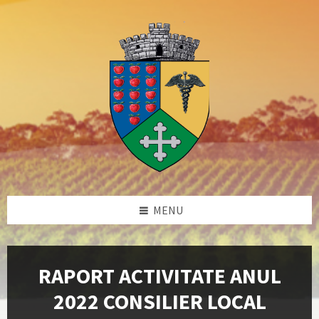
Skip
Skip
Skip
Skip
to
to
to
to
content
left
right
footer
sidebar
sidebar
MENU
RAPORT ACTIVITATE ANUL
2022 CONSILIER LOCAL