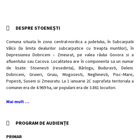
DESPRE STOENEȘTI
Comuna situata în zona central-nordica a judetului, în Subcarpatii
Vâlcii (la limita dealurilor subcarpatice cu treapta muntilor), în
Depresiunea Dobriceni – Zmeurat, pe valea râului Govora si a
afluentului sau Cacova. Localitatea are în componenta sa un numar
de lisate: Stoenesti (resedinta), Bârlogu, Budurasti, Deleni.
Dobriceni, Gruieri, Gruiu, Mogosesti, Neghinesti, Pisc–Mare,
Popesti, Suseni si Zmeuratu. La 1 ianuarie 2C suprafata teritoriala a
comunei era de 4.969 ha, iar popularii era de 3.861 locuitori.
Mai mult …
PROGRAM DE AUDIENȚE
PRIMAR