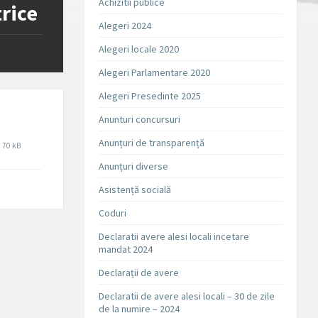
Achizitii publice
trice
Alegeri 2024
Alegeri locale 2020
Alegeri Parlamentare 2020
Alegeri Presedinte 2025
Anunturi concursuri
Anunțuri de transparență
File
70 kB
size:
Anunțuri diverse
Asistență socială
Coduri
Declaratii avere alesi locali incetare
mandat 2024
Declarații de avere
Declaratii de avere alesi locali – 30 de zile
de la numire – 2024