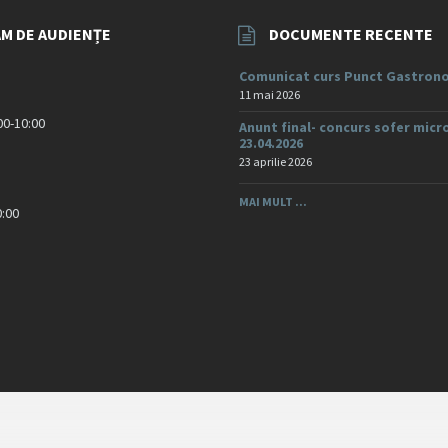
M DE AUDIENȚE
DOCUMENTE RECENTE
Comunicat curs Punct Gastrono
11 mai 2026
:00-10:00
Anunt final- concurs sofer micr
23.04.2026
23 aprilie 2026
MAI MULT ...
0:00