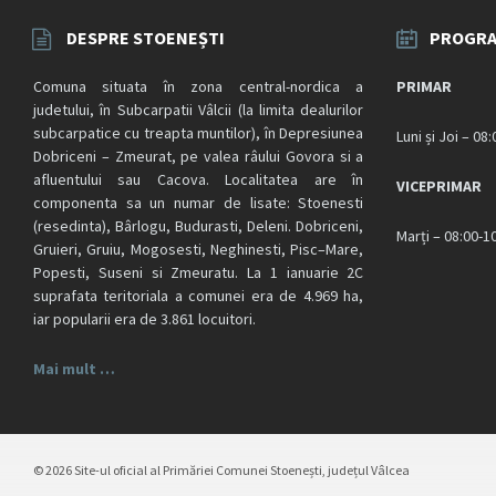
DESPRE STOENEȘTI
PROGRA
Comuna situata în zona central-nordica a
PRIMAR
judetului, în Subcarpatii Vâlcii (la limita dealurilor
subcarpatice cu treapta muntilor), în Depresiunea
Luni și Joi – 08
Dobriceni – Zmeurat, pe valea râului Govora si a
afluentului sau Cacova. Localitatea are în
VICEPRIMAR
componenta sa un numar de lisate: Stoenesti
(resedinta), Bârlogu, Budurasti, Deleni. Dobriceni,
Marți – 08:00-1
Gruieri, Gruiu, Mogosesti, Neghinesti, Pisc–Mare,
Popesti, Suseni si Zmeuratu. La 1 ianuarie 2C
suprafata teritoriala a comunei era de 4.969 ha,
iar popularii era de 3.861 locuitori.
Mai mult …
© 2026 Site-ul oficial al Primăriei Comunei Stoenești, județul Vâlcea