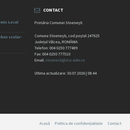
CONTACT
mic Local
Primăria Comunei Stoenești
Comuna Stoenești, cod poștal 247625
obuz scolar-
Județul Vâlcea, ROMÂNIA
Telefon: 004 0250 777489
Fax: 004 0250 777510
Email:
stoenesti@vl.e-adm.ro
Ultima actualizare: 30.07.2026 | 08:44
Acasă
Politica de confidențialitate
Contact