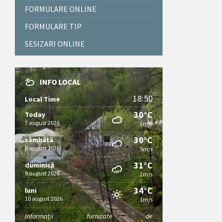
FORMULARE ONLINE
FORMULARE TIP
SESIZARI ONLINE
INFO LOCAL
18:50
Local Time
30°C
Today
7 august 2026
2m/s
30°C
sâmbătă
8 august 2026
5m/s
31°C
duminică
9 august 2026
2m/s
34°C
luni
10 august 2026
1m/s
Informații furnizate de