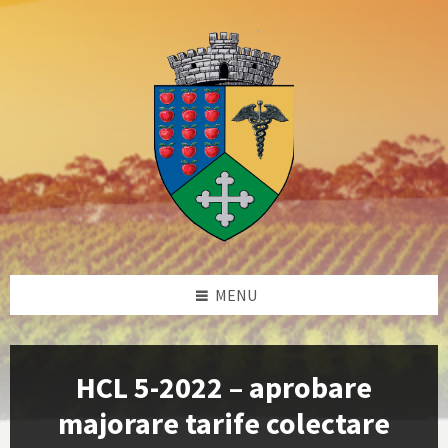
Skip
Skip
Skip
Skip
to
to
to
to
content
left
right
footer
sidebar
sidebar
MENU
HCL 5-2022 – aprobare
majorare tarife colectare