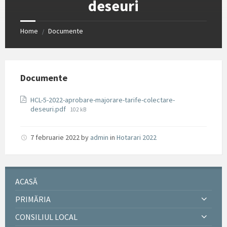
deseuri
Home
Documente
/
Documente
HCL-5-2022-aprobare-majorare-tarife-colectare-
File
deseuri.pdf
102 kB
size:
7 februarie 2022
by
admin
in
Hotarari 2022
ACASĂ
PRIMĂRIA
CONSILIUL LOCAL