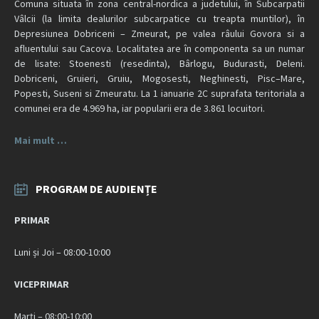
Comuna situata în zona central-nordica a judetului, în Subcarpatii
Vâlcii (la limita dealurilor subcarpatice cu treapta muntilor), în
Depresiunea Dobriceni – Zmeurat, pe valea râului Govora si a
afluentului sau Cacova. Localitatea are în componenta sa un numar
de lisate: Stoenesti (resedinta), Bârlogu, Budurasti, Deleni.
Dobriceni, Gruieri, Gruiu, Mogosesti, Neghinesti, Pisc–Mare,
Popesti, Suseni si Zmeuratu. La 1 ianuarie 2C suprafata teritoriala a
comunei era de 4.969 ha, iar popularii era de 3.861 locuitori.
Mai mult …
PROGRAM DE AUDIENȚE
PRIMAR
Luni și Joi – 08:00-10:00
VICEPRIMAR
Marți – 08:00-10:00