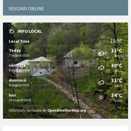
SESIZARI ONLINE
INFO LOCAL
16:57
Local Time
31°C
Today
7 august 2026
4m/s
30°C
sâmbătă
8 august 2026
5m/s
31°C
duminică
9 august 2026
2m/s
34°C
luni
10 august 2026
1m/s
Informații furnizate de
OpenWeatherMap.org