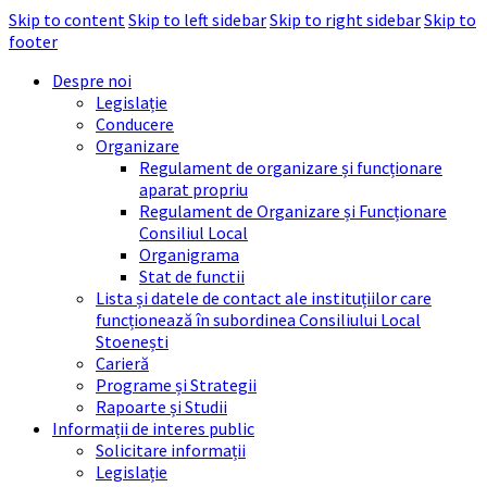
Skip to content
Skip to left sidebar
Skip to right sidebar
Skip to
footer
Despre noi
Legislație
Conducere
Organizare
Regulament de organizare și funcționare
aparat propriu
Regulament de Organizare și Funcționare
Consiliul Local
Organigrama
Stat de functii
Lista și datele de contact ale instituțiilor care
funcționează în subordinea Consiliului Local
Stoenești
Carieră
Programe și Strategii
Rapoarte și Studii
Informații de interes public
Solicitare informații
Legislație