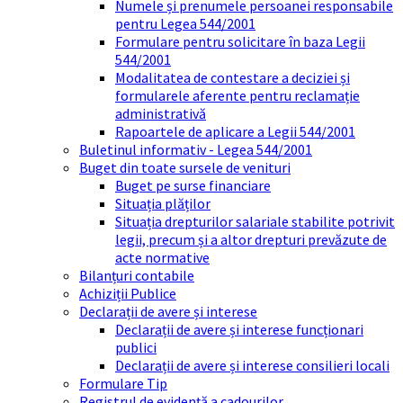
Numele și prenumele persoanei responsabile
pentru Legea 544/2001
Formulare pentru solicitare în baza Legii
544/2001
Modalitatea de contestare a deciziei și
formularele aferente pentru reclamație
administrativă
Rapoartele de aplicare a Legii 544/2001
Buletinul informativ - Legea 544/2001
Buget din toate sursele de venituri
Buget pe surse financiare
Situația plăților
Situația drepturilor salariale stabilite potrivit
legii, precum și a altor drepturi prevăzute de
acte normative
Bilanțuri contabile
Achiziții Publice
Declarații de avere și interese
Declarații de avere și interese funcționari
publici
Declarații de avere și interese consilieri locali
Formulare Tip
Registrul de evidență a cadourilor