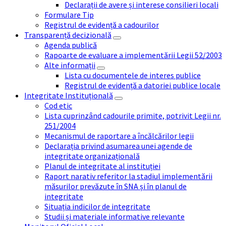
Declarații de avere și interese consilieri locali
Formulare Tip
Registrul de evidență a cadourilor
Transparență decizională
Agenda publică
Rapoarte de evaluare a implementării Legii 52/2003
Alte informații
Lista cu documentele de interes publice
Registrul de evidență a datoriei publice locale
Integritate Instituțională
Cod etic
Lista cuprinzând cadourile primite, potrivit Legii nr.
251/2004
Mecanismul de raportare a încălcărilor legii
Declarația privind asumarea unei agende de
integritate organizațională
Planul de integritate al instituției
Raport narativ referitor la stadiul implementării
măsurilor prevăzute în SNA și în planul de
integritate
Situația indicilor de integritate
Studii și materiale informative relevante