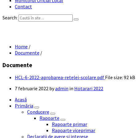
Monitorul Oficial Local
Contact
Search:
HCL 6-2022 – aprobarea retelei scolare
Home
/
Documente
/
Documente
HCL-6-2022-aprobarea-retelei-scolare.pdf
File size:
92 kB
7 februarie 2022
by
admin
in
Hotarari 2022
Acasă
Primăria
Conducere
Rapoarte
Rapoarte primar
Rapoarte viceprimar
Declarații de avere și interese