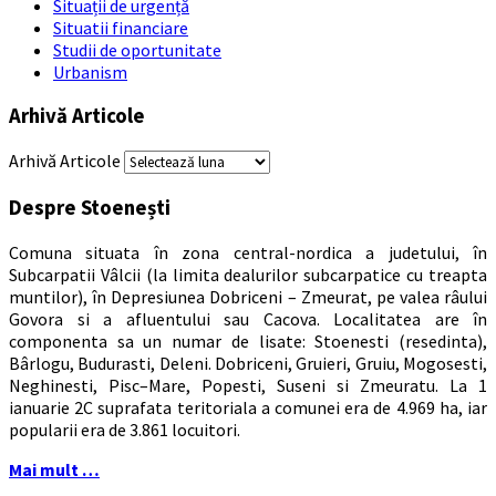
Situații de urgență
Situatii financiare
Studii de oportunitate
Urbanism
Arhivă Articole
Arhivă Articole
Despre Stoenești
Comuna situata în zona central-nordica a judetului, în
Subcarpatii Vâlcii (la limita dealurilor subcarpatice cu treapta
muntilor), în Depresiunea Dobriceni – Zmeurat, pe valea râului
Govora si a afluentului sau Cacova. Localitatea are în
componenta sa un numar de lisate: Stoenesti (resedinta),
Bârlogu, Budurasti, Deleni. Dobriceni, Gruieri, Gruiu, Mogosesti,
Neghinesti, Pisc–Mare, Popesti, Suseni si Zmeuratu. La 1
ianuarie 2C suprafata teritoriala a comunei era de 4.969 ha, iar
popularii era de 3.861 locuitori.
Mai mult …