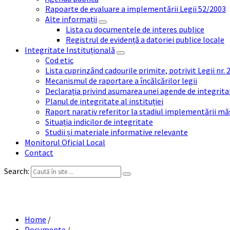
Rapoarte de evaluare a implementării Legii 52/2003
Alte informații
Lista cu documentele de interes publice
Registrul de evidență a datoriei publice locale
Integritate Instituțională
Cod etic
Lista cuprinzând cadourile primite, potrivit Legii nr.
Mecanismul de raportare a încălcărilor legii
Declarația privind asumarea unei agende de integrit
Planul de integritate al instituției
Raport narativ referitor la stadiul implementării măs
Situația indicilor de integritate
Studii și materiale informative relevante
Monitorul Oficial Local
Contact
Search:
HCL 4-2022 – 
Home
/
Documente
/