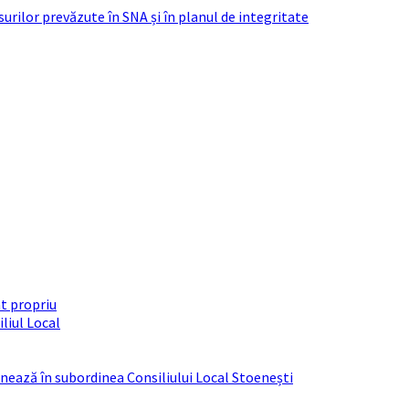
urilor prevăzute în SNA și în planul de integritate
t propriu
liul Local
ționează în subordinea Consiliului Local Stoenești