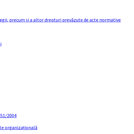
 legii, precum și a altor drepturi prevăzute de acte normative
i
 251/2004
ate organizațională