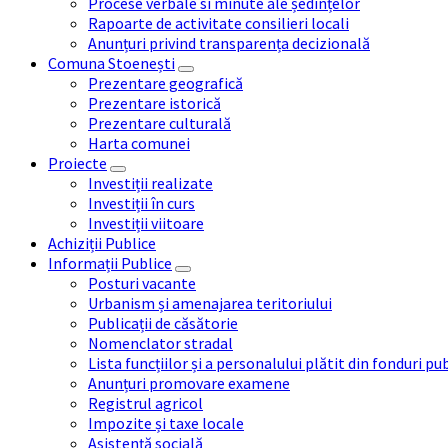
Procese verbale si minute ale ședințelor
Rapoarte de activitate consilieri locali
Anunțuri privind transparența decizională
Comuna Stoenești
Prezentare geografică
Prezentare istorică
Prezentare culturală
Harta comunei
Proiecte
Investiții realizate
Investiții în curs
Investiții viitoare
Achiziții Publice
Informații Publice
Posturi vacante
Urbanism și amenajarea teritoriului
Publicații de căsătorie
Nomenclator stradal
Lista funcțiilor și a personalului plătit din fonduri pu
Anunțuri promovare examene
Registrul agricol
Impozite și taxe locale
Asistență socială