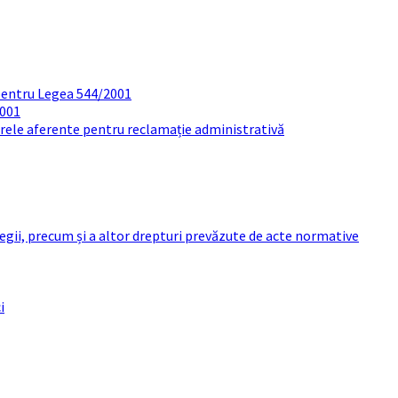
pentru Legea 544/2001
2001
arele aferente pentru reclamație administrativă
 legii, precum și a altor drepturi prevăzute de acte normative
i