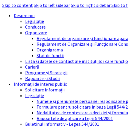
Skip to content
Skip to left sidebar
Skip to right sidebar
Skip to 
Despre noi
Legislație
Conducere
Organizare
Regulament de organizare și funcționare apara
Regulament de Organizare și Funcționare Consi
Organigrama
Stat de functii
Lista și datele de contact ale instituțiilor care func
Carieră
Programe și Strategii
Rapoarte și Studii
Informații de interes public
Solicitare informații
Legislație
Numele și prenumele persoanei responsabile 
Formulare pentru solicitare în baza Legii 544/
Modalitatea de contestare a deciziei și formul
Rapoartele de aplicare a Legii 544/2001
Buletinul informativ - Legea 544/2001