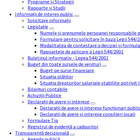
Programe și Strategii
Rapoarte și Studii
Informații de interes public
Solicitare informații
Legislație
Numele și prenumele persoanei responsabile 
Formulare pentru solicitare în baza Legii 544/
Modalitatea de contestare a deciziei și formul
Rapoartele de aplicare a Legii 544/2001
Buletinul informativ - Legea 544/2001
Buget din toate sursele de venituri
Buget pe surse financiare
Situația plăților
Situația drepturilor salariale stabilite potrivit
Bilanțuri contabile
Achiziții Publice
Declarații de avere și interese
Declarații de avere și interese funcționari public
Declarații de avere și interese consilieri locali
Formulare Tip
Registrul de evidență a cadourilor
Transparență decizională
Agenda publică