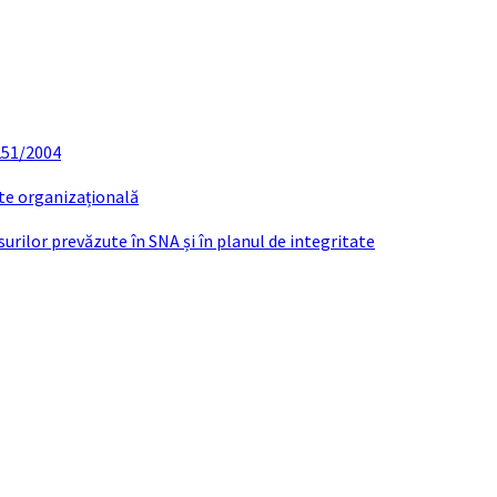
 251/2004
ate organizațională
urilor prevăzute în SNA și în planul de integritate
prelungirea contractului de concesiune sal