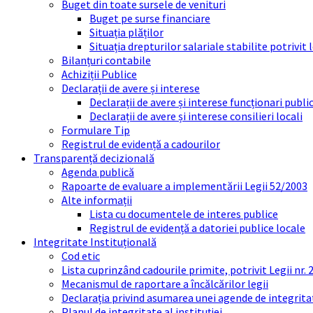
Buget din toate sursele de venituri
Buget pe surse financiare
Situația plăților
Situația drepturilor salariale stabilite potrivit
Bilanțuri contabile
Achiziții Publice
Declarații de avere și interese
Declarații de avere și interese funcționari public
Declarații de avere și interese consilieri locali
Formulare Tip
Registrul de evidență a cadourilor
Transparență decizională
Agenda publică
Rapoarte de evaluare a implementării Legii 52/2003
Alte informații
Lista cu documentele de interes publice
Registrul de evidență a datoriei publice locale
Integritate Instituțională
Cod etic
Lista cuprinzând cadourile primite, potrivit Legii nr.
Mecanismul de raportare a încălcărilor legii
Declarația privind asumarea unei agende de integrit
Planul de integritate al instituției