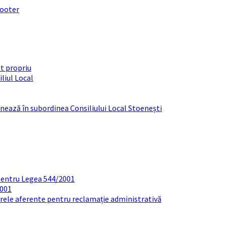
footer
t propriu
liul Local
ționează în subordinea Consiliului Local Stoenești
pentru Legea 544/2001
2001
arele aferente pentru reclamație administrativă