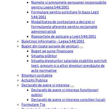
Numele și prenumele persoanei responsabile
pentru Legea 544/2001
Formulare pentru solicitare în baza Legii
544/2001
Modalitatea de contestare a deciziei și
formularele aferente pentru reclamație
administrativă
Rapoartele de aplicare a Legii 544/2001
Buletinul informativ - Legea 544/2001
Buget din toate sursele de venituri
Buget pe surse financiare
Situația plăților
Situația drepturilor salariale stabilite potrivit
legii, precum și a altor drepturi prevăzute de
acte normative
Bilanțuri contabile
Achiziții Publice
Declarații de avere și interese
Declarații de avere și interese funcționari
publici
Declarații de avere și interese consilieri locali
Formulare Tip