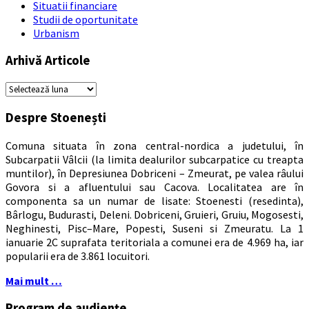
Situatii financiare
Studii de oportunitate
Urbanism
Arhivă Articole
Arhivă
Articole
Despre Stoenești
Comuna situata în zona central-nordica a judetului, în
Subcarpatii Vâlcii (la limita dealurilor subcarpatice cu treapta
muntilor), în Depresiunea Dobriceni – Zmeurat, pe valea râului
Govora si a afluentului sau Cacova. Localitatea are în
componenta sa un numar de lisate: Stoenesti (resedinta),
Bârlogu, Budurasti, Deleni. Dobriceni, Gruieri, Gruiu, Mogosesti,
Neghinesti, Pisc–Mare, Popesti, Suseni si Zmeuratu. La 1
ianuarie 2C suprafata teritoriala a comunei era de 4.969 ha, iar
popularii era de 3.861 locuitori.
Mai mult …
Program de audiențe