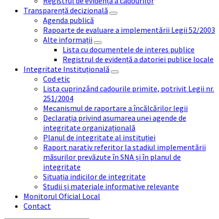
Registrul de evidență a cadourilor
Transparență decizională
Agenda publică
Rapoarte de evaluare a implementării Legii 52/2003
Alte informații
Lista cu documentele de interes publice
Registrul de evidență a datoriei publice locale
Integritate Instituțională
Cod etic
Lista cuprinzând cadourile primite, potrivit Legii nr.
251/2004
Mecanismul de raportare a încălcărilor legii
Declarația privind asumarea unei agende de
integritate organizațională
Planul de integritate al instituției
Raport narativ referitor la stadiul implementării
măsurilor prevăzute în SNA și în planul de
integritate
Situația indicilor de integritate
Studii și materiale informative relevante
Monitorul Oficial Local
Contact