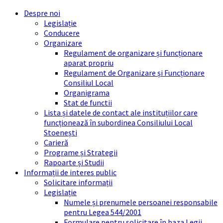
Skip
Skip
Skip
Skip
Despre noi
to
to
to
to
Legislație
content
left
right
footer
Conducere
sidebar
sidebar
Organizare
Regulament de organizare și funcționare
aparat propriu
Regulament de Organizare și Funcționare
Consiliul Local
Organigrama
Stat de functii
Lista și datele de contact ale instituțiilor care
funcționează în subordinea Consiliului Local
Stoenești
Carieră
Programe și Strategii
Rapoarte și Studii
Informații de interes public
Solicitare informații
Legislație
Numele și prenumele persoanei responsabile
pentru Legea 544/2001
Formulare pentru solicitare în baza Legii