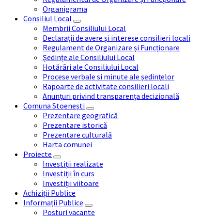
Organigrama
Consiliul Local
Membrii Consiliului Local
Declarații de avere și interese consilieri locali
Regulament de Organizare și Funcționare
Ședințe ale Consiliului Local
Hotărâri ale Consiliului Local
Procese verbale si minute ale ședințelor
Rapoarte de activitate consilieri locali
Anunțuri privind transparența decizională
Comuna Stoenești
Prezentare geografică
Prezentare istorică
Prezentare culturală
Harta comunei
Proiecte
Investiții realizate
Investiții în curs
Investiții viitoare
Achiziții Publice
Informații Publice
Posturi vacante