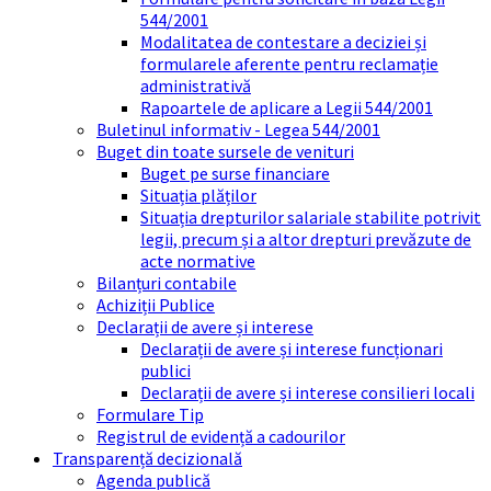
544/2001
Modalitatea de contestare a deciziei și
formularele aferente pentru reclamație
administrativă
Rapoartele de aplicare a Legii 544/2001
Buletinul informativ - Legea 544/2001
Buget din toate sursele de venituri
Buget pe surse financiare
Situația plăților
Situația drepturilor salariale stabilite potrivit
legii, precum și a altor drepturi prevăzute de
acte normative
Bilanțuri contabile
Achiziții Publice
Declarații de avere și interese
Declarații de avere și interese funcționari
publici
Declarații de avere și interese consilieri locali
Formulare Tip
Registrul de evidență a cadourilor
Transparență decizională
Agenda publică