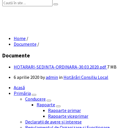
Search:
HOTĂRÂRI ȘEDINȚĂ ORDINARĂ 30
MARTIE 2020
Home
/
Documente
/
Documente
File
HOTARARI-SEDINTA-ORDINARA-30.03.2020.pdf
7 MB
size:
6 aprilie 2020
by
admin
in
Hotărâri Consiliu Local
Acasă
Primăria
Conducere
Rapoarte
Rapoarte primar
Rapoarte viceprimar
Declarații de avere și interese
Regulamentul de Organizare și Funcționare