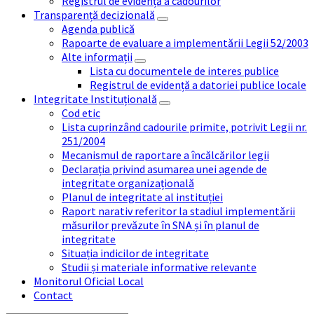
Registrul de evidență a cadourilor
Transparență decizională
Agenda publică
Rapoarte de evaluare a implementării Legii 52/2003
Alte informații
Lista cu documentele de interes publice
Registrul de evidență a datoriei publice locale
Integritate Instituțională
Cod etic
Lista cuprinzând cadourile primite, potrivit Legii nr.
251/2004
Mecanismul de raportare a încălcărilor legii
Declarația privind asumarea unei agende de
integritate organizațională
Planul de integritate al instituției
Raport narativ referitor la stadiul implementării
măsurilor prevăzute în SNA și în planul de
integritate
Situația indicilor de integritate
Studii și materiale informative relevante
Monitorul Oficial Local
Contact