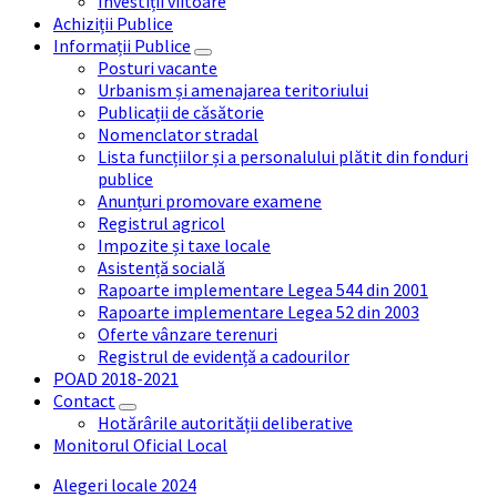
Investiții viitoare
Achiziții Publice
Informații Publice
Posturi vacante
Urbanism și amenajarea teritoriului
Publicații de căsătorie
Nomenclator stradal
Lista funcțiilor și a personalului plătit din fonduri
publice
Anunțuri promovare examene
Registrul agricol
Impozite și taxe locale
Asistență socială
Rapoarte implementare Legea 544 din 2001
Rapoarte implementare Legea 52 din 2003
Oferte vânzare terenuri
Registrul de evidență a cadourilor
POAD 2018-2021
Contact
Hotărârile autorității deliberative
Monitorul Oficial Local
Alegeri locale 2024