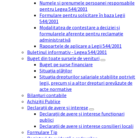
Numele și prenumele persoanei responsabile
pentru Legea 544/2001
Formulare pentru solicitare în baza Legii
544/2001
Modalitatea de contestare a deciziei și
formularele aferente pentru reclamație
administrativă
Rapoartele de aplicare a Legii 544/2001
Buletinul informativ - Legea 544/2001
Buget din toate sursele de venituri
Buget pe surse financiare
Situația plăților
Situația drepturilor salariale stabilite potrivit
legii, precum și a altor drepturi prevăzute de
acte normative
Bilanțuri contabile
Achiziții Publice
Declarații de avere și interese
Declarații de avere și interese funcționari
publici
Declarații de avere și interese consilieri locali
Formulare Tip