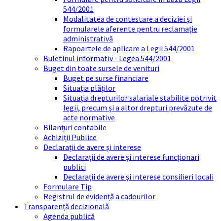
544/2001
Modalitatea de contestare a deciziei și
formularele aferente pentru reclamație
administrativă
Rapoartele de aplicare a Legii 544/2001
Buletinul informativ - Legea 544/2001
Buget din toate sursele de venituri
Buget pe surse financiare
Situația plăților
Situația drepturilor salariale stabilite potrivit
legii, precum și a altor drepturi prevăzute de
acte normative
Bilanțuri contabile
Achiziții Publice
Declarații de avere și interese
Declarații de avere și interese funcționari
publici
Declarații de avere și interese consilieri locali
Formulare Tip
Registrul de evidență a cadourilor
Transparență decizională
Agenda publică