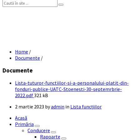
Search:
Lista tuturor functiilor si a personalului
platit din fonduri publice- UATC
Stoenesti – 30 septemrbrie 2022
Home
/
Documente
/
Documente
Lista-tuturor-functiilor-si-a-personalului-platit-din-
fonduri-publice-UATC-Stoenesti-30-septemrbrie-
File
2022.pdf
321 kB
size:
2 martie 2023
by
admin
in
Lista funcțiilor
Acasă
Primăria
Conducere
Rapoarte