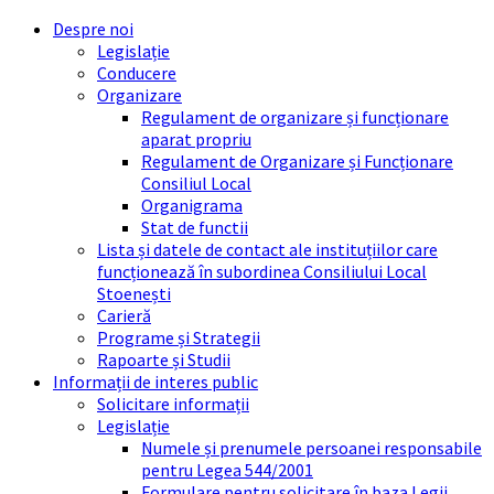
Skip
Skip
Skip
Skip
Despre noi
to
to
to
to
Legislație
content
left
right
footer
Conducere
sidebar
sidebar
Organizare
Regulament de organizare și funcționare
aparat propriu
Regulament de Organizare și Funcționare
Consiliul Local
Organigrama
Stat de functii
Lista și datele de contact ale instituțiilor care
funcționează în subordinea Consiliului Local
Stoenești
Carieră
Programe și Strategii
Rapoarte și Studii
Informații de interes public
Solicitare informații
Legislație
Numele și prenumele persoanei responsabile
pentru Legea 544/2001
Formulare pentru solicitare în baza Legii