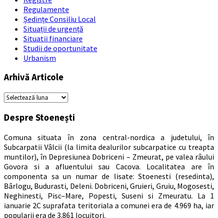
Regulamente
Ședințe Consiliu Local
Situații de urgență
Situatii financiare
Studii de oportunitate
Urbanism
Arhivă Articole
Arhivă
Articole
Despre Stoenești
Comuna situata în zona central-nordica a judetului, în
Subcarpatii Vâlcii (la limita dealurilor subcarpatice cu treapta
muntilor), în Depresiunea Dobriceni – Zmeurat, pe valea râului
Govora si a afluentului sau Cacova. Localitatea are în
componenta sa un numar de lisate: Stoenesti (resedinta),
Bârlogu, Budurasti, Deleni. Dobriceni, Gruieri, Gruiu, Mogosesti,
Neghinesti, Pisc–Mare, Popesti, Suseni si Zmeuratu. La 1
ianuarie 2C suprafata teritoriala a comunei era de 4.969 ha, iar
popularii era de 3.861 locuitori.