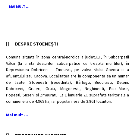
MAI MULT ...
DESPRE STOENEȘTI
Comuna situata în zona central-nordica a judetului, în Subcarpatii
Vâlcii (la limita dealurilor subcarpatice cu treapta muntilor), în
Depresiunea Dobriceni – Zmeurat, pe valea râului Govora si a
afluentului sau Cacova. Localitatea are în componenta sa un numar
de lisate: Stoenesti (resedinta), Bârlogu, Budurasti, Deleni.
Dobriceni, Gruieri, Gruiu, Mogosesti, Neghinesti, Pisc–Mare,
Popesti, Suseni si Zmeuratu. La 1 ianuarie 2C suprafata teritoriala a
comunei era de 4.969 ha, iar popularii era de 3.861 locuitori.
Mai mult …