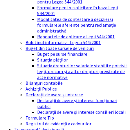
pentru Legea 544/2001
Formulare pentru solicitare în baza Legii
544/2001
Modalitatea de contestare a deciziei și
formularele aferente pentru reclamație
administrativă
Rapoartele de aplicare a Legii 544/2001
Buletinul informativ - Legea 544/2001
Buget din toate sursele de venituri
Buget pe surse financiare
Situația plăților
Situația drepturilor salariale stabilite potrivit
legii, precum și a altor drepturi prevăzute de
acte normative
Bilanțuri contabile
Achiziții Publice
Declarații de avere și interese
Declarații de avere și interese funcționari
publici
Declarații de avere și interese consilieri locali
Formulare Tip
Registrul de evidență a cadourilor
Transparență decizională