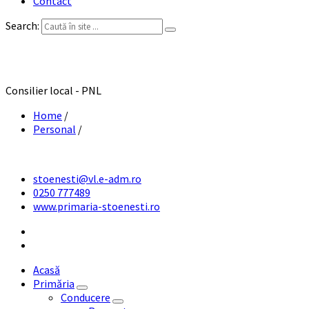
Contact
Search:
Chelcea Gheorghe
Consilier local - PNL
Home
/
Personal
/
stoenesti@vl.e-adm.ro
0250 777489
www.primaria-stoenesti.ro
Acasă
Primăria
Conducere