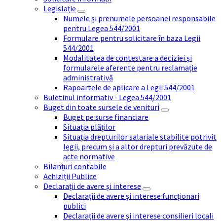
Legislație
Numele și prenumele persoanei responsabile
pentru Legea 544/2001
Formulare pentru solicitare în baza Legii
544/2001
Modalitatea de contestare a deciziei și
formularele aferente pentru reclamație
administrativă
Rapoartele de aplicare a Legii 544/2001
Buletinul informativ - Legea 544/2001
Buget din toate sursele de venituri
Buget pe surse financiare
Situația plăților
Situația drepturilor salariale stabilite potrivit
legii, precum și a altor drepturi prevăzute de
acte normative
Bilanțuri contabile
Achiziții Publice
Declarații de avere și interese
Declarații de avere și interese funcționari
publici
Declarații de avere și interese consilieri locali