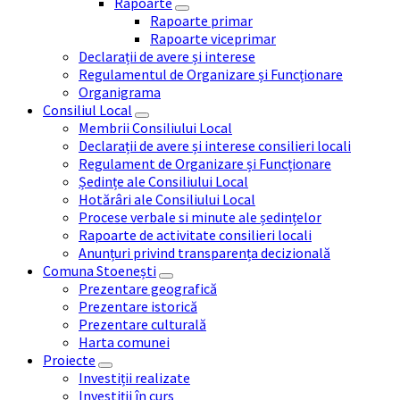
Rapoarte
Rapoarte primar
Rapoarte viceprimar
Declarații de avere și interese
Regulamentul de Organizare și Funcționare
Organigrama
Consiliul Local
Membrii Consiliului Local
Declarații de avere și interese consilieri locali
Regulament de Organizare și Funcționare
Ședințe ale Consiliului Local
Hotărâri ale Consiliului Local
Procese verbale si minute ale ședințelor
Rapoarte de activitate consilieri locali
Anunțuri privind transparența decizională
Comuna Stoenești
Prezentare geografică
Prezentare istorică
Prezentare culturală
Harta comunei
Proiecte
Investiții realizate
Investiții în curs