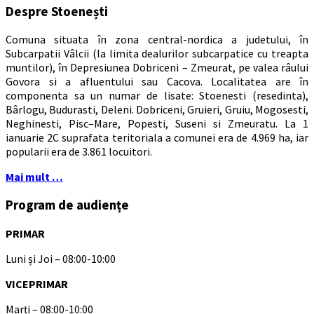
Despre Stoenești
Comuna situata în zona central-nordica a judetului, în
Subcarpatii Vâlcii (la limita dealurilor subcarpatice cu treapta
muntilor), în Depresiunea Dobriceni – Zmeurat, pe valea râului
Govora si a afluentului sau Cacova. Localitatea are în
componenta sa un numar de lisate: Stoenesti (resedinta),
Bârlogu, Budurasti, Deleni. Dobriceni, Gruieri, Gruiu, Mogosesti,
Neghinesti, Pisc–Mare, Popesti, Suseni si Zmeuratu. La 1
ianuarie 2C suprafata teritoriala a comunei era de 4.969 ha, iar
popularii era de 3.861 locuitori.
Mai mult …
Program de audiențe
PRIMAR
Luni și Joi – 08:00-10:00
VICEPRIMAR
Marți – 08:00-10:00