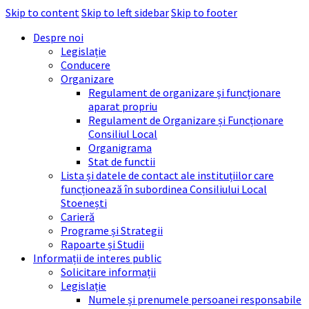
Skip to content
Skip to left sidebar
Skip to footer
Despre noi
Legislație
Conducere
Organizare
Regulament de organizare și funcționare
aparat propriu
Regulament de Organizare și Funcționare
Consiliul Local
Organigrama
Stat de functii
Lista și datele de contact ale instituțiilor care
funcționează în subordinea Consiliului Local
Stoenești
Carieră
Programe și Strategii
Rapoarte și Studii
Informații de interes public
Solicitare informații
Legislație
Numele și prenumele persoanei responsabile