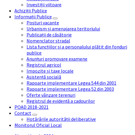
Investiții viitoare
Achiziții Publice
Informații Publice
Posturi vacante
Urbanism și amenajarea teritoriului
Publicații de căsătorie
Nomenclator stradal
Lista funcțiilor și a personalului plătit din fonduri
publice
Anunțuri promovare examene
Registrul agricol
Impozite și taxe locale
Asistență socială
Rapoarte implementare Legea 544 din 2001
Rapoarte implementare Legea 52 din 2003
Oferte vânzare terenuri
Registrul de evidență a cadourilor
POAD 2018-2021
Contact
Hotărârile autorității deliberative
Monitorul Oficial Local