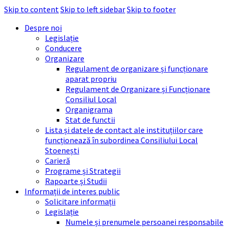
Skip to content
Skip to left sidebar
Skip to footer
Despre noi
Legislație
Conducere
Organizare
Regulament de organizare și funcționare
aparat propriu
Regulament de Organizare și Funcționare
Consiliul Local
Organigrama
Stat de functii
Lista și datele de contact ale instituțiilor care
funcționează în subordinea Consiliului Local
Stoenești
Carieră
Programe și Strategii
Rapoarte și Studii
Informații de interes public
Solicitare informații
Legislație
Numele și prenumele persoanei responsabile