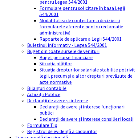
pentru Legea 544/2001
Formulare pentru solicitare în baza Legii
544/2001
Modalitatea de contestare a deciziei și
formularele aferente pentru reclamație
administrativă
Rapoartele de aplicare a Legii 544/2001
Buletinul informativ - Legea 544/2001
Buget din toate sursele de venituri
Buget pe surse financiare
Situația plăților
Situația drepturilor salariale stabilite potrivit
legii, precum și a altor drepturi prevăzute de
acte normative
Bilanțuri contabile
Achiziții Publice
Declarații de avere și interese
Declarații de avere și interese funcționari
publici
Declarații de avere și interese consilieri locali
Formulare Tip
Registrul de evidență a cadourilor
Transparență decizională