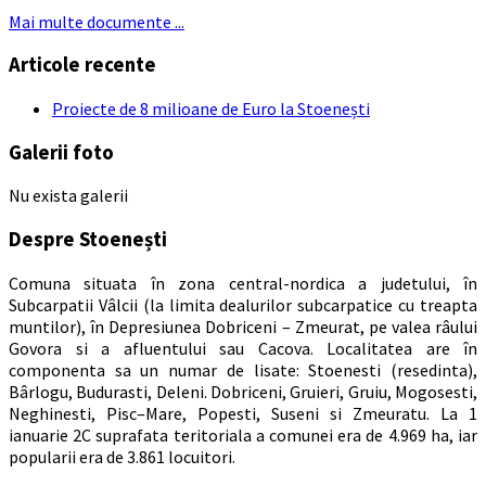
Mai multe documente ...
Articole recente
Proiecte de 8 milioane de Euro la Stoenești
Galerii foto
Nu exista galerii
Despre Stoenești
Comuna situata în zona central-nordica a judetului, în
Subcarpatii Vâlcii (la limita dealurilor subcarpatice cu treapta
muntilor), în Depresiunea Dobriceni – Zmeurat, pe valea râului
Govora si a afluentului sau Cacova. Localitatea are în
componenta sa un numar de lisate: Stoenesti (resedinta),
Bârlogu, Budurasti, Deleni. Dobriceni, Gruieri, Gruiu, Mogosesti,
Neghinesti, Pisc–Mare, Popesti, Suseni si Zmeuratu. La 1
ianuarie 2C suprafata teritoriala a comunei era de 4.969 ha, iar
popularii era de 3.861 locuitori.