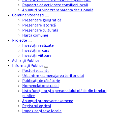
Rapoarte de activitate consilieri locali
Anunțuri privind transparența decizională
Comuna Stoenești
Prezentare geografică
Prezentare istorică
Prezentare culturală
Harta comunei
Proiecte
Investiții realizate
Investiții în curs
Investiții viitoare
Achiziții Publice
Informații Publice
Posturi vacante
Urbanism și amenajarea teritoriului
Publicații de căsătorie
Nomenclator stradal
Lista funcțiilor și a personalului plătit din fonduri
publice
Anunțuri promovare examene
Registrul agricol
Impozite și taxe locale