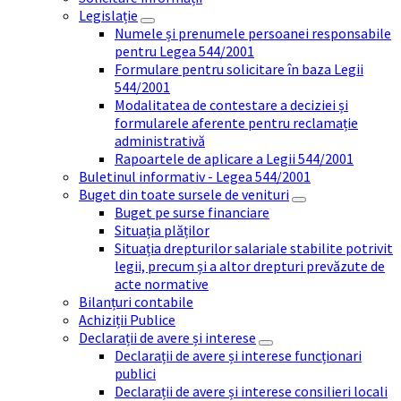
Legislație
Numele și prenumele persoanei responsabile
pentru Legea 544/2001
Formulare pentru solicitare în baza Legii
544/2001
Modalitatea de contestare a deciziei și
formularele aferente pentru reclamație
administrativă
Rapoartele de aplicare a Legii 544/2001
Buletinul informativ - Legea 544/2001
Buget din toate sursele de venituri
Buget pe surse financiare
Situația plăților
Situația drepturilor salariale stabilite potrivit
legii, precum și a altor drepturi prevăzute de
acte normative
Bilanțuri contabile
Achiziții Publice
Declarații de avere și interese
Declarații de avere și interese funcționari
publici
Declarații de avere și interese consilieri locali