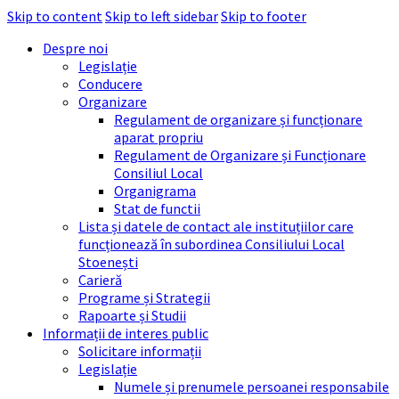
Skip to content
Skip to left sidebar
Skip to footer
Despre noi
Legislație
Conducere
Organizare
Regulament de organizare și funcționare
aparat propriu
Regulament de Organizare și Funcționare
Consiliul Local
Organigrama
Stat de functii
Lista și datele de contact ale instituțiilor care
funcționează în subordinea Consiliului Local
Stoenești
Carieră
Programe și Strategii
Rapoarte și Studii
Informații de interes public
Solicitare informații
Legislație
Numele și prenumele persoanei responsabile