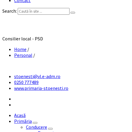
Contact
Search:
Marinescu Nicolae
Consilier local - PSD
Home
/
Personal
/
stoenesti@vl.e-adm.ro
0250 777489
www.primaria-stoenesti.ro
Acasă
Primăria
Conducere