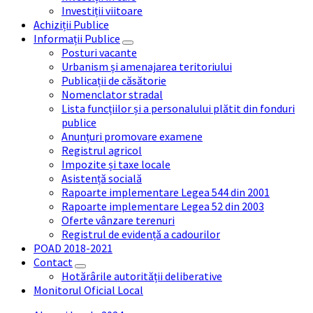
Investiții viitoare
Achiziții Publice
Informații Publice
Posturi vacante
Urbanism și amenajarea teritoriului
Publicații de căsătorie
Nomenclator stradal
Lista funcțiilor și a personalului plătit din fonduri
publice
Anunțuri promovare examene
Registrul agricol
Impozite și taxe locale
Asistență socială
Rapoarte implementare Legea 544 din 2001
Rapoarte implementare Legea 52 din 2003
Oferte vânzare terenuri
Registrul de evidență a cadourilor
POAD 2018-2021
Contact
Hotărârile autorității deliberative
Monitorul Oficial Local