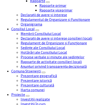
Rapoarte
Rapoarte primar
Rapoarte viceprimar
Declarații de avere și interese
Regulamentul de Organizare și Funcționare
Organigrama
Consiliul Local
Membrii Consiliului Local
Declarații de avere și interese consilieri locali
Regulament de Organizare și Funcționare
Ședințe ale Consiliului Local
Hotărâri ale Consiliului Local
Procese verbale si minute ale ședințelor
Rapoarte de activitate consilieri locali
Anunțuri privind transparența decizională
Comuna Stoenești
Prezentare geografică
Prezentare istorică
Prezentare culturală
Harta comunei
Proiecte
Investiții realizate
Investiții în curs