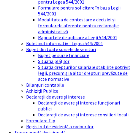
pentru Legea 544/2001
Formulare pentru solicitare în baza Legii
544/2001
Modalitatea de contestare a deciziei și
formularele aferente pentru reclamație
administrativă
Rapoartele de aplicare a Legii 544/2001
Buletinul informativ - Legea 544/2001
Buget din toate sursele de venituri
Buget pe surse financiare
Situația plăților
Situația drepturilor salariale stabilite potrivit
legii, precum și a altor drepturi prevăzute de
acte normative
Bilanțuri contabile
Achiziții Publice
Declarații de avere și interese
Declarații de avere și interese funcționari
publici
Declarații de avere și interese consilieri locali
Formulare Tip
Registrul de evidență a cadourilor
Transparență decizională