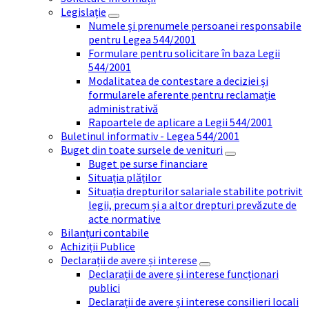
Legislație
Numele și prenumele persoanei responsabile
pentru Legea 544/2001
Formulare pentru solicitare în baza Legii
544/2001
Modalitatea de contestare a deciziei și
formularele aferente pentru reclamație
administrativă
Rapoartele de aplicare a Legii 544/2001
Buletinul informativ - Legea 544/2001
Buget din toate sursele de venituri
Buget pe surse financiare
Situația plăților
Situația drepturilor salariale stabilite potrivit
legii, precum și a altor drepturi prevăzute de
acte normative
Bilanțuri contabile
Achiziții Publice
Declarații de avere și interese
Declarații de avere și interese funcționari
publici
Declarații de avere și interese consilieri locali