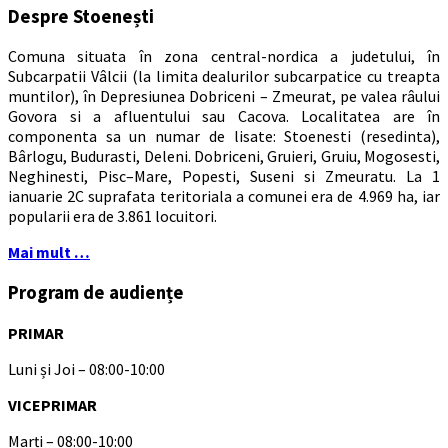
Despre Stoenești
Comuna situata în zona central-nordica a judetului, în
Subcarpatii Vâlcii (la limita dealurilor subcarpatice cu treapta
muntilor), în Depresiunea Dobriceni – Zmeurat, pe valea râului
Govora si a afluentului sau Cacova. Localitatea are în
componenta sa un numar de lisate: Stoenesti (resedinta),
Bârlogu, Budurasti, Deleni. Dobriceni, Gruieri, Gruiu, Mogosesti,
Neghinesti, Pisc–Mare, Popesti, Suseni si Zmeuratu. La 1
ianuarie 2C suprafata teritoriala a comunei era de 4.969 ha, iar
popularii era de 3.861 locuitori.
Mai mult …
Program de audiențe
PRIMAR
Luni și Joi – 08:00-10:00
VICEPRIMAR
Marți – 08:00-10:00