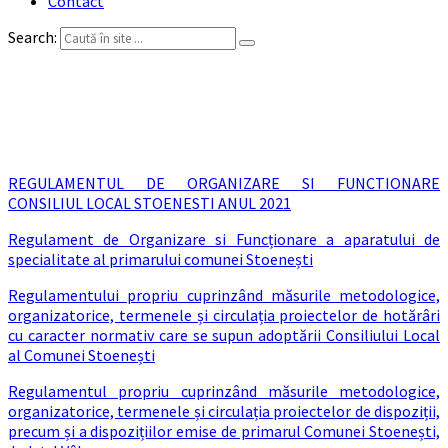
Contact
Search:
Regulamentele privind
procedurile administrative
REGULAMENTUL DE ORGANIZARE SI FUNCTIONARE
CONSILIUL LOCAL STOENESTI ANUL 2021
Regulament de Organizare si Funcționare a aparatului de
specialitate al primarului comunei Stoenești
Regulamentului propriu cuprinzând măsurile metodologice,
organizatorice, termenele și circulația proiectelor de hotărâri
cu caracter normativ care se supun adoptării Consiliului Local
al Comunei Stoenești
Regulamentul propriu cuprinzând măsurile metodologice,
organizatorice, termenele și circulația proiectelor de dispoziții,
precum și a dispozițiilor emise de primarul Comunei Stoenești,