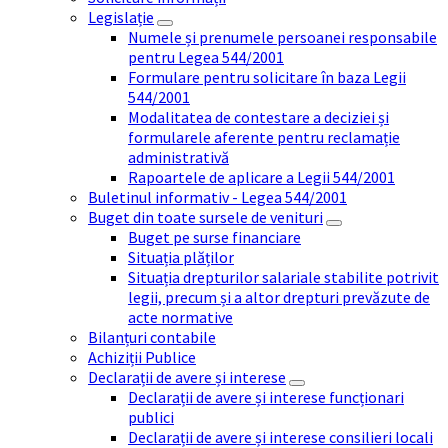
Legislație
Numele și prenumele persoanei responsabile
pentru Legea 544/2001
Formulare pentru solicitare în baza Legii
544/2001
Modalitatea de contestare a deciziei și
formularele aferente pentru reclamație
administrativă
Rapoartele de aplicare a Legii 544/2001
Buletinul informativ - Legea 544/2001
Buget din toate sursele de venituri
Buget pe surse financiare
Situația plăților
Situația drepturilor salariale stabilite potrivit
legii, precum și a altor drepturi prevăzute de
acte normative
Bilanțuri contabile
Achiziții Publice
Declarații de avere și interese
Declarații de avere și interese funcționari
publici
Declarații de avere și interese consilieri locali