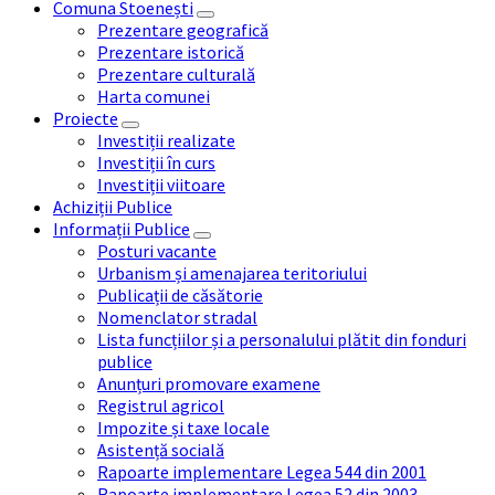
Comuna Stoenești
Prezentare geografică
Prezentare istorică
Prezentare culturală
Harta comunei
Proiecte
Investiții realizate
Investiții în curs
Investiții viitoare
Achiziții Publice
Informații Publice
Posturi vacante
Urbanism și amenajarea teritoriului
Publicații de căsătorie
Nomenclator stradal
Lista funcțiilor și a personalului plătit din fonduri
publice
Anunțuri promovare examene
Registrul agricol
Impozite și taxe locale
Asistență socială
Rapoarte implementare Legea 544 din 2001
Rapoarte implementare Legea 52 din 2003