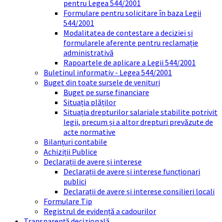
pentru Legea 544/2001
Formulare pentru solicitare în baza Legii
544/2001
Modalitatea de contestare a deciziei și
formularele aferente pentru reclamație
administrativă
Rapoartele de aplicare a Legii 544/2001
Buletinul informativ - Legea 544/2001
Buget din toate sursele de venituri
Buget pe surse financiare
Situația plăților
Situația drepturilor salariale stabilite potrivit
legii, precum și a altor drepturi prevăzute de
acte normative
Bilanțuri contabile
Achiziții Publice
Declarații de avere și interese
Declarații de avere și interese funcționari
publici
Declarații de avere și interese consilieri locali
Formulare Tip
Registrul de evidență a cadourilor
Transparență decizională