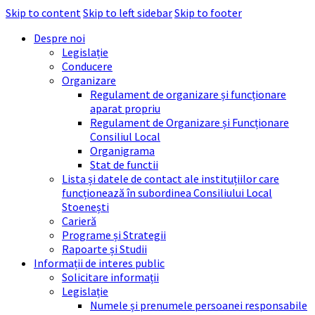
Skip to content
Skip to left sidebar
Skip to footer
Despre noi
Legislație
Conducere
Organizare
Regulament de organizare și funcționare
aparat propriu
Regulament de Organizare și Funcționare
Consiliul Local
Organigrama
Stat de functii
Lista și datele de contact ale instituțiilor care
funcționează în subordinea Consiliului Local
Stoenești
Carieră
Programe și Strategii
Rapoarte și Studii
Informații de interes public
Solicitare informații
Legislație
Numele și prenumele persoanei responsabile