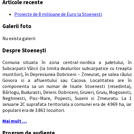
Articole recente
Proiecte de 8 milioane de Euro la Stoenești
Galerii foto
Nu exista galerii
Despre Stoenești
Comuna situata în zona central-nordica a judetului, în
Subcarpatii Vâlcii (la limita dealurilor subcarpatice cu treapta
muntilor), în Depresiunea Dobriceni – Zmeurat, pe valea râului
Govora si a afluentului sau Cacova. Localitatea are în
componenta sa un numar de lisate: Stoenesti (resedinta),
Bârlogu, Budurasti, Deleni. Dobriceni, Gruieri, Gruiu, Mogosesti,
Neghinesti, Pisc–Mare, Popesti, Suseni si Zmeuratu. La 1
ianuarie 2C suprafata teritoriala a comunei era de 4.969 ha, iar
popularii era de 3.861 locuitori.
Mai mult …
Program de audiențe