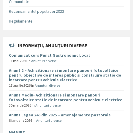
Comunitate
Recensamantul populatiei 2022
Regulamente
INFORMAȚII, ANUNȚURI DIVERSE
Comunicat curs Punct Gastronomic Local
11 mai 2026
in
Anunturi diverse
Anunt 2 – Achizitionare si montare panouri fotovoltaice
pentru obiective de interes public si construire statie de
incarcare pentru vehicule electrice
17 aprilie 2026
in
Anunturi diverse
Anunt Mediu- Achizitionare si montare panouri
fotovoltaice statie de incarcare pentru vehicule electrice
30 martie 2026
in
Anunturi diverse
Anunt Legea 246 din 2025 – amenajamente pastorale
8 ianuarie 2026
in
Anunturi diverse
MAI MULT ...