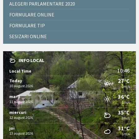
ALEGERI PARLAMENTARE 2020
FORMULARE ONLINE
FORMULARE TIP
SESIZARI ONLINE
INFO LOCAL
10:46
Local Time
27°C
Today
10 august 2026
1m/s
36°C
marți
11 august 2026
1m/s
35°C
miercuri
12 august 2026
2m/s
31°C
joi
13 august 2026
1m/s