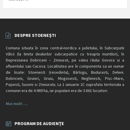
DESPRE STOENEȘTI
Comuna situata în zona central-nordica a judetului, în Subcarpatii
Vâlcii (la limita dealurilor subcarpatice cu treapta muntilor), în
Depresiunea Dobriceni – Zmeurat, pe valea râului Govora si a
afluentului sau Cacova. Localitatea are în componenta sa un numar
de lisate: Stoenesti (resedinta), Bârlogu, Budurasti, Deleni.
Dobriceni, Gruieri, Gruiu, Mogosesti, Neghinesti, Pisc–Mare,
Popesti, Suseni si Zmeuratu. La 1 ianuarie 2C suprafata teritoriala a
comunei era de 4.969 ha, iar popularii era de 3.861 locuitori.
Mai mult …
PROGRAM DE AUDIENȚE