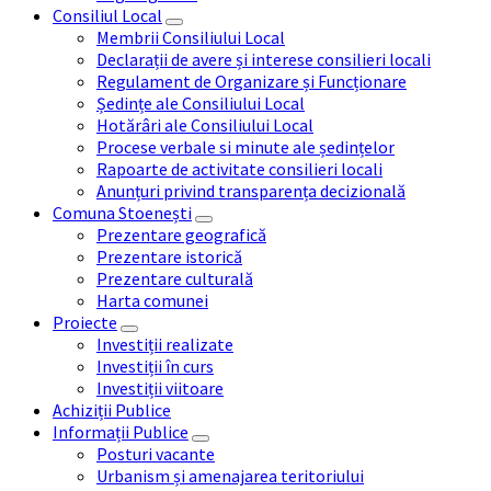
Consiliul Local
Membrii Consiliului Local
Declarații de avere și interese consilieri locali
Regulament de Organizare și Funcționare
Ședințe ale Consiliului Local
Hotărâri ale Consiliului Local
Procese verbale si minute ale ședințelor
Rapoarte de activitate consilieri locali
Anunțuri privind transparența decizională
Comuna Stoenești
Prezentare geografică
Prezentare istorică
Prezentare culturală
Harta comunei
Proiecte
Investiții realizate
Investiții în curs
Investiții viitoare
Achiziții Publice
Informații Publice
Posturi vacante
Urbanism și amenajarea teritoriului