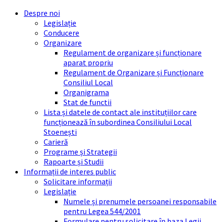
Skip
Skip
Skip
Skip
Despre noi
to
to
to
to
Legislație
content
left
right
footer
Conducere
sidebar
sidebar
Organizare
Regulament de organizare și funcționare
aparat propriu
Regulament de Organizare și Funcționare
Consiliul Local
Organigrama
Stat de functii
Lista și datele de contact ale instituțiilor care
funcționează în subordinea Consiliului Local
Stoenești
Carieră
Programe și Strategii
Rapoarte și Studii
Informații de interes public
Solicitare informații
Legislație
Numele și prenumele persoanei responsabile
pentru Legea 544/2001
Formulare pentru solicitare în baza Legii