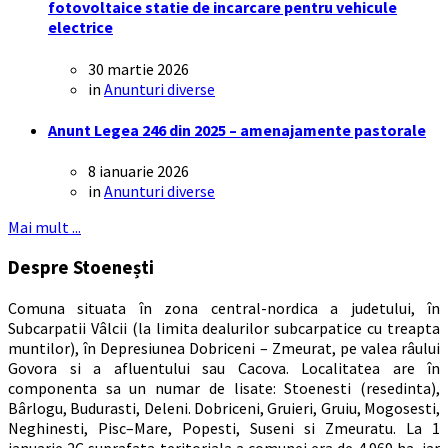
fotovoltaice statie de incarcare pentru vehicule
electrice
30 martie 2026
in
Anunturi diverse
Anunt Legea 246 din 2025 – amenajamente pastorale
8 ianuarie 2026
in
Anunturi diverse
Mai mult ...
Despre Stoenești
Comuna situata în zona central-nordica a judetului, în
Subcarpatii Vâlcii (la limita dealurilor subcarpatice cu treapta
muntilor), în Depresiunea Dobriceni – Zmeurat, pe valea râului
Govora si a afluentului sau Cacova. Localitatea are în
componenta sa un numar de lisate: Stoenesti (resedinta),
Bârlogu, Budurasti, Deleni. Dobriceni, Gruieri, Gruiu, Mogosesti,
Neghinesti, Pisc–Mare, Popesti, Suseni si Zmeuratu. La 1
ianuarie 2C suprafata teritoriala a comunei era de 4.969 ha, iar