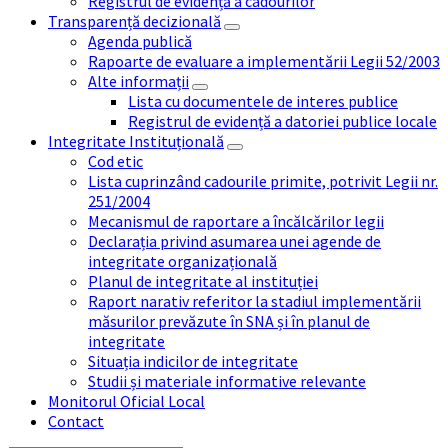
Registrul de evidență a cadourilor
Transparență decizională
Agenda publică
Rapoarte de evaluare a implementării Legii 52/2003
Alte informații
Lista cu documentele de interes publice
Registrul de evidență a datoriei publice locale
Integritate Instituțională
Cod etic
Lista cuprinzând cadourile primite, potrivit Legii nr.
251/2004
Mecanismul de raportare a încălcărilor legii
Declarația privind asumarea unei agende de
integritate organizațională
Planul de integritate al instituției
Raport narativ referitor la stadiul implementării
măsurilor prevăzute în SNA și în planul de
integritate
Situația indicilor de integritate
Studii și materiale informative relevante
Monitorul Oficial Local
Contact