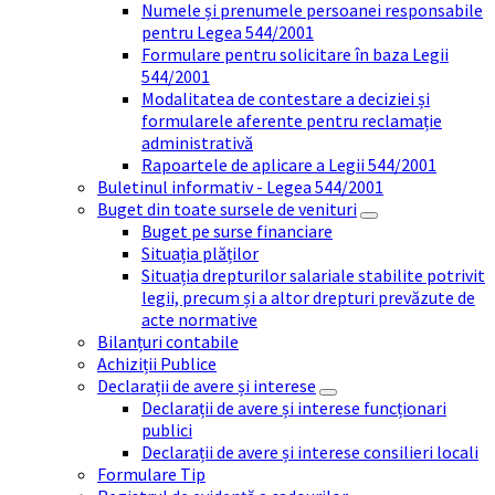
Numele și prenumele persoanei responsabile
pentru Legea 544/2001
Formulare pentru solicitare în baza Legii
544/2001
Modalitatea de contestare a deciziei și
formularele aferente pentru reclamație
administrativă
Rapoartele de aplicare a Legii 544/2001
Buletinul informativ - Legea 544/2001
Buget din toate sursele de venituri
Buget pe surse financiare
Situația plăților
Situația drepturilor salariale stabilite potrivit
legii, precum și a altor drepturi prevăzute de
acte normative
Bilanțuri contabile
Achiziții Publice
Declarații de avere și interese
Declarații de avere și interese funcționari
publici
Declarații de avere și interese consilieri locali
Formulare Tip