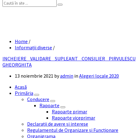
Search:
INCHEIERE VALIDARE SUPLEANT
CONSILIER PIRVULESCU GHEORGHITA
Home
/
Informații diverse
/
INCHEIERE VALIDARE SUPLEANT CONSILIER PIRVULESCU
GHEORGHITA
13 noiembrie 2021
by
admin
in
Alegeri locale 2020
Acasă
Primăria
Conducere
Rapoarte
Rapoarte primar
Rapoarte viceprimar
Declarații de avere și interese
Regulamentul de Organizare și Funcționare
Organigrama