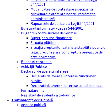
544/2001
Modalitatea de contestare a deciziei și
formularele aferente pentru reclamație
administrativă
Rapoartele de aplicare a Legii 544/2001
Buletinul informativ - Legea 544/2001
Buget din toate sursele de venituri
Buget pe surse financiare
Situația plăților
Situația drepturilor salariale stabilite potrivit
legii, precum și a altor drepturi prevăzute de
acte normative
Bilanțuri contabile
Achiziții Publice
Declarații de avere și interese
Declarații de avere și interese funcționari
publici
Declarații de avere și interese consilieri locali
Formulare Tip
Registrul de evidență a cadourilor
Transparență decizională
Agenda publică