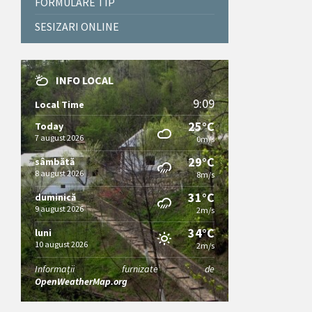
FORMULARE TIP
SESIZARI ONLINE
INFO LOCAL
9:09
Local Time
25°C
Today
7 august 2026
0m/s
29°C
sâmbătă
8 august 2026
8m/s
31°C
duminică
9 august 2026
2m/s
34°C
luni
10 august 2026
2m/s
Informații furnizate de
OpenWeatherMap.org