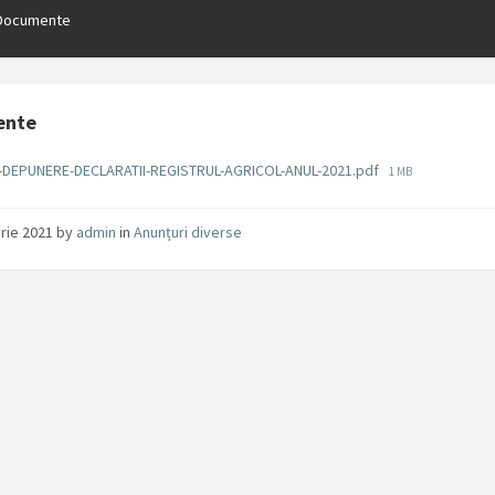
Documente
ente
File
-DEPUNERE-DECLARATII-REGISTRUL-AGRICOL-ANUL-2021.pdf
1 MB
size:
arie 2021
by
admin
in
Anunțuri diverse