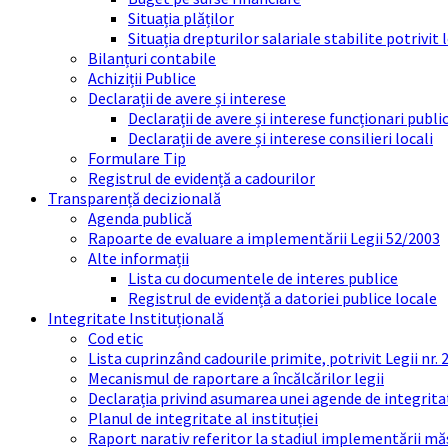
Situația plăților
Situația drepturilor salariale stabilite potrivit
Bilanțuri contabile
Achiziții Publice
Declarații de avere și interese
Declarații de avere și interese funcționari public
Declarații de avere și interese consilieri locali
Formulare Tip
Registrul de evidență a cadourilor
Transparență decizională
Agenda publică
Rapoarte de evaluare a implementării Legii 52/2003
Alte informații
Lista cu documentele de interes publice
Registrul de evidență a datoriei publice locale
Integritate Instituțională
Cod etic
Lista cuprinzând cadourile primite, potrivit Legii nr.
Mecanismul de raportare a încălcărilor legii
Declarația privind asumarea unei agende de integrit
Planul de integritate al instituției
Raport narativ referitor la stadiul implementării măs