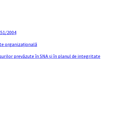
 251/2004
ate organizațională
urilor prevăzute în SNA și în planul de integritate
Anunt final concurs muncitor calificat