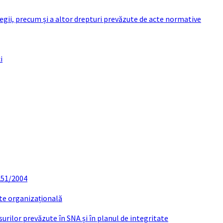
 legii, precum și a altor drepturi prevăzute de acte normative
i
 251/2004
ate organizațională
urilor prevăzute în SNA și în planul de integritate