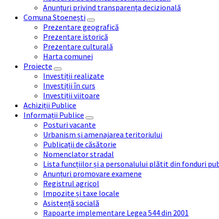
Anunțuri privind transparența decizională
Comuna Stoenești
Prezentare geografică
Prezentare istorică
Prezentare culturală
Harta comunei
Proiecte
Investiții realizate
Investiții în curs
Investiții viitoare
Achiziții Publice
Informații Publice
Posturi vacante
Urbanism și amenajarea teritoriului
Publicații de căsătorie
Nomenclator stradal
Lista funcțiilor și a personalului plătit din fonduri pu
Anunțuri promovare examene
Registrul agricol
Impozite și taxe locale
Asistență socială
Rapoarte implementare Legea 544 din 2001