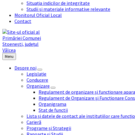
Situația indicilor de integritate
Studii și materiale informative relevante
Monitorul Oficial Local
Contact
Menu
Despre noi
Legislație
Conducere
Organizare
Regulament de organizare și funcționare apara
Regulament de Organizare și Funcționare Consi
Organigrama
Stat de functii
Lista și datele de contact ale instituțiilor care func
Carieră
Programe și Strategii
Rapoarte și Studii