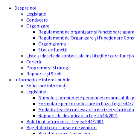
Skip
Skip
Skip
Skip
Despre noi
to
to
to
to
Legislație
content
left
right
footer
Conducere
sidebar
sidebar
Organizare
Regulament de organizare și funcționare apara
Regulament de Organizare și Funcționare Consi
Organigrama
Stat de functii
Lista și datele de contact ale instituțiilor care func
Carieră
Programe și Strategii
Rapoarte și Studii
Informații de interes public
Solicitare informații
Legislație
Numele și prenumele persoanei responsabile 
Formulare pentru solicitare în baza Legii 544/
Modalitatea de contestare a deciziei și formul
Rapoartele de aplicare a Legii 544/2001
Buletinul informativ - Legea 544/2001
Buget din toate sursele de venituri
Buget pe surse financiare