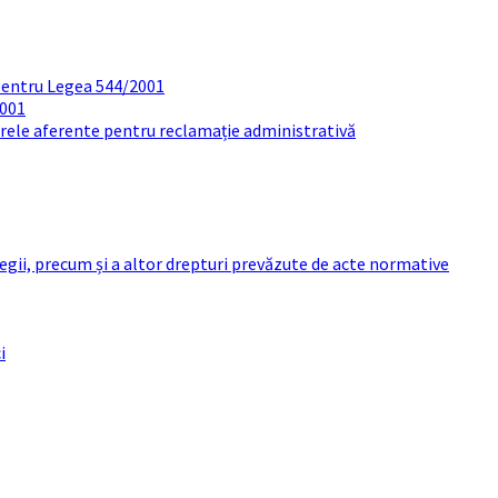
pentru Legea 544/2001
2001
arele aferente pentru reclamație administrativă
 legii, precum și a altor drepturi prevăzute de acte normative
i