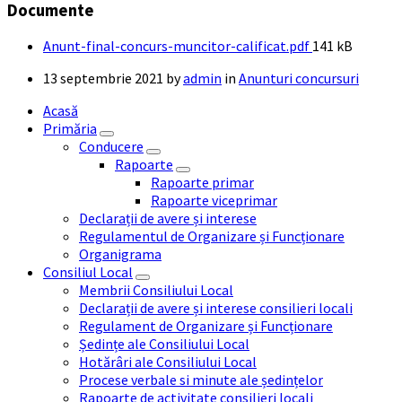
Documente
File
Anunt-final-concurs-muncitor-calificat.pdf
141 kB
size:
13 septembrie 2021
by
admin
in
Anunturi concursuri
Acasă
Primăria
Conducere
Rapoarte
Rapoarte primar
Rapoarte viceprimar
Declarații de avere și interese
Regulamentul de Organizare și Funcționare
Organigrama
Consiliul Local
Membrii Consiliului Local
Declarații de avere și interese consilieri locali
Regulament de Organizare și Funcționare
Ședințe ale Consiliului Local
Hotărâri ale Consiliului Local
Procese verbale si minute ale ședințelor
Rapoarte de activitate consilieri locali