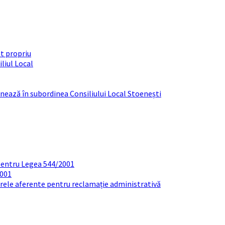
t propriu
liul Local
ționează în subordinea Consiliului Local Stoenești
pentru Legea 544/2001
2001
arele aferente pentru reclamație administrativă