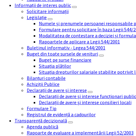
Informații de interes public
Solicitare informații
Legislație
Numele și prenumele persoanei responsabile 
Formulare pentru solicitare în baza Legii 544/
Modalitatea de contestare a deciziei și formul
Rapoartele de aplicare a Legii 544/2001
Buletinul informativ - Legea 544/2001
Buget din toate sursele de venituri
Buget pe surse financiare
Situația plăților
Situația drepturilor salariale stabilite potrivit
Bilanțuri contabile
Achiziții Publice
Declarații de avere și interese
Declarații de avere și interese funcționari public
Declarații de avere și interese consilieri locali
Formulare Tip
Registrul de evidență a cadourilor
Transparență decizională
Agenda publică
Rapoarte de evaluare a implementării Legii 52/2003