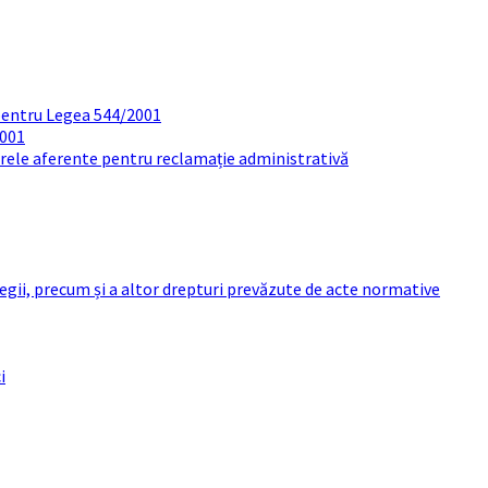
pentru Legea 544/2001
2001
arele aferente pentru reclamație administrativă
 legii, precum și a altor drepturi prevăzute de acte normative
i