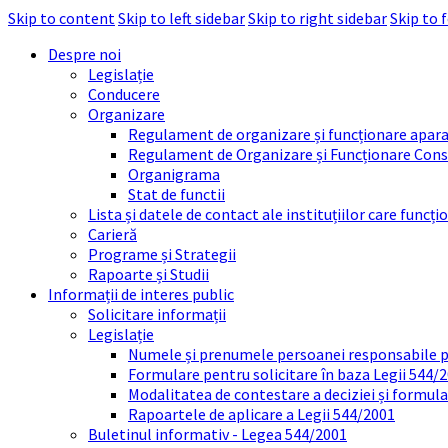
Skip to content
Skip to left sidebar
Skip to right sidebar
Skip to 
Despre noi
Legislație
Conducere
Organizare
Regulament de organizare și funcționare apara
Regulament de Organizare și Funcționare Consi
Organigrama
Stat de functii
Lista și datele de contact ale instituțiilor care func
Carieră
Programe și Strategii
Rapoarte și Studii
Informații de interes public
Solicitare informații
Legislație
Numele și prenumele persoanei responsabile 
Formulare pentru solicitare în baza Legii 544/
Modalitatea de contestare a deciziei și formul
Rapoartele de aplicare a Legii 544/2001
Buletinul informativ - Legea 544/2001