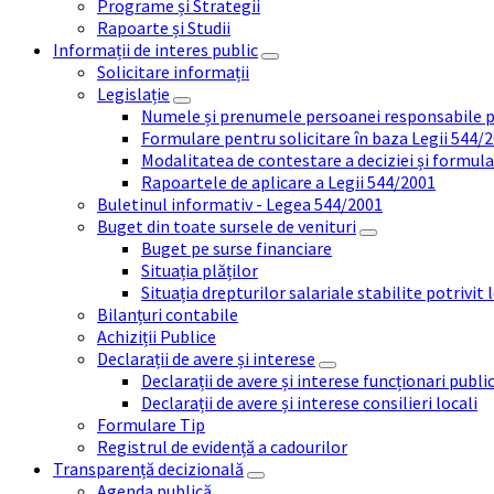
Programe și Strategii
Rapoarte și Studii
Informații de interes public
Solicitare informații
Legislație
Numele și prenumele persoanei responsabile 
Formulare pentru solicitare în baza Legii 544/
Modalitatea de contestare a deciziei și formul
Rapoartele de aplicare a Legii 544/2001
Buletinul informativ - Legea 544/2001
Buget din toate sursele de venituri
Buget pe surse financiare
Situația plăților
Situația drepturilor salariale stabilite potrivit
Bilanțuri contabile
Achiziții Publice
Declarații de avere și interese
Declarații de avere și interese funcționari public
Declarații de avere și interese consilieri locali
Formulare Tip
Registrul de evidență a cadourilor
Transparență decizională
Agenda publică