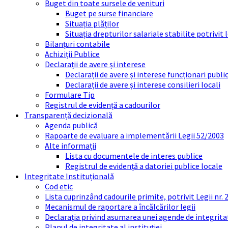
Buget din toate sursele de venituri
Buget pe surse financiare
Situația plăților
Situația drepturilor salariale stabilite potrivit
Bilanțuri contabile
Achiziții Publice
Declarații de avere și interese
Declarații de avere și interese funcționari public
Declarații de avere și interese consilieri locali
Formulare Tip
Registrul de evidență a cadourilor
Transparență decizională
Agenda publică
Rapoarte de evaluare a implementării Legii 52/2003
Alte informații
Lista cu documentele de interes publice
Registrul de evidență a datoriei publice locale
Integritate Instituțională
Cod etic
Lista cuprinzând cadourile primite, potrivit Legii nr.
Mecanismul de raportare a încălcărilor legii
Declarația privind asumarea unei agende de integrit
Planul de integritate al instituției