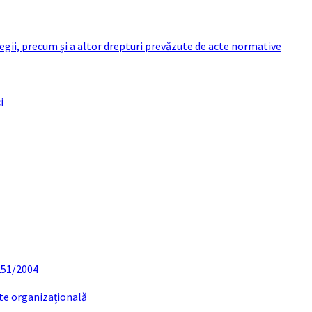
 legii, precum și a altor drepturi prevăzute de acte normative
i
 251/2004
ate organizațională