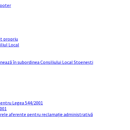
footer
t propriu
liul Local
ționează în subordinea Consiliului Local Stoenești
pentru Legea 544/2001
2001
arele aferente pentru reclamație administrativă