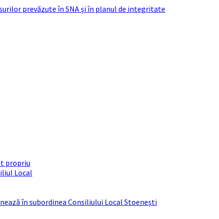
urilor prevăzute în SNA și în planul de integritate
t propriu
liul Local
ționează în subordinea Consiliului Local Stoenești