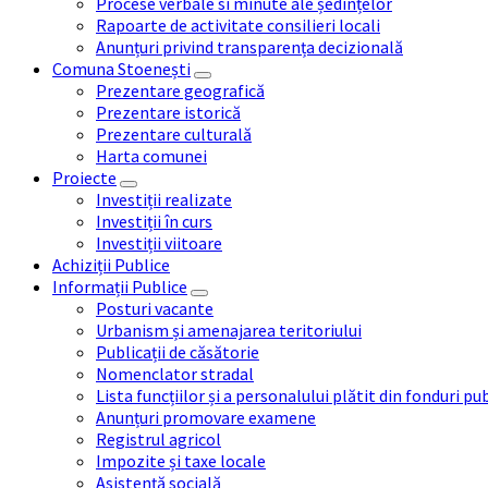
Procese verbale si minute ale ședințelor
Rapoarte de activitate consilieri locali
Anunțuri privind transparența decizională
Comuna Stoenești
Prezentare geografică
Prezentare istorică
Prezentare culturală
Harta comunei
Proiecte
Investiții realizate
Investiții în curs
Investiții viitoare
Achiziții Publice
Informații Publice
Posturi vacante
Urbanism și amenajarea teritoriului
Publicații de căsătorie
Nomenclator stradal
Lista funcțiilor și a personalului plătit din fonduri pu
Anunțuri promovare examene
Registrul agricol
Impozite și taxe locale
Asistență socială