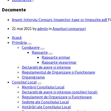
Documente
Anunt-Interviu-Concurs-Inspector-taxe-si-Impozite.pdf
Fi
21 mai 2021
by
admin
in
Anunturi concursuri
Acasă
Primăria
Conducere
Rapoarte
Rapoarte primar
Rapoarte viceprimar
Declarații de avere și interese
Regulamentul de Organizare și Funcționare
Organigrama
Consiliul Local
Membrii Consiliului Local
Declarații de avere și interese consilieri locali
Regulament de Organizare și Funcționare
Ședințe ale Consiliului Local
Hotărâri ale Consiliului Local