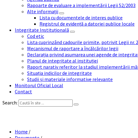
Rapoarte de evaluare a implementării Legii 52/2003
Alte informații
Lista cu documentele de interes publice
Registrul de evidență a datoriei publice locale
Integritate Instituțională
Cod etic
Lista cuprinzând cadourile primite, potrivit Legii nr.
Mecanismul de raportare a încălcărilor legii
Declarația privind asumarea unei agende de integrit
Planul de integritate al instituției
Raport narativ referitor la stadiul implementării măs
Situația indicilor de integritate
Studii și materiale informative relevante
Monitorul Oficial Local
Contact
Search:
Anun
Home
/
Documente
/