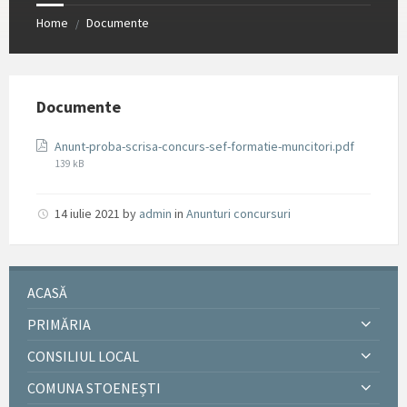
Home
Documente
/
Documente
File
Anunt-proba-scrisa-concurs-sef-formatie-muncitori.pdf
size:
139 kB
14 iulie 2021
by
admin
in
Anunturi concursuri
ACASĂ
PRIMĂRIA
CONSILIUL LOCAL
COMUNA STOENEȘTI