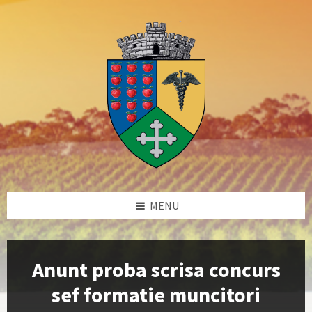
Skip
Skip
Skip
Skip
to
to
to
to
content
left
right
footer
sidebar
sidebar
MENU
Anunt proba scrisa concurs
sef formatie muncitori