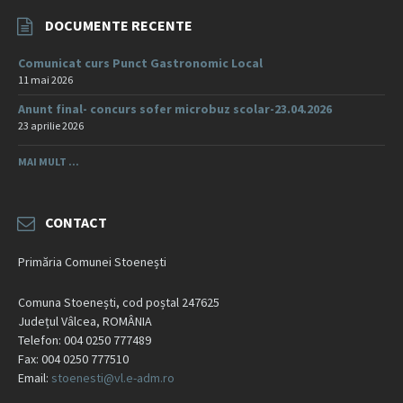
DOCUMENTE RECENTE
Comunicat curs Punct Gastronomic Local
11 mai 2026
Anunt final- concurs sofer microbuz scolar-23.04.2026
23 aprilie 2026
MAI MULT ...
CONTACT
Primăria Comunei Stoenești
Comuna Stoenești, cod poștal 247625
Județul Vâlcea, ROMÂNIA
Telefon: 004 0250 777489
Fax: 004 0250 777510
Email:
stoenesti@vl.e-adm.ro