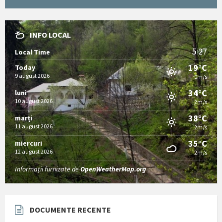
INFO LOCAL
5:27
Local Time
19°C
Today
9 august 2026
0m/s
34°C
luni
10 august 2026
2m/s
38°C
marți
11 august 2026
2m/s
35°C
miercuri
12 august 2026
2m/s
Informații furnizate de
OpenWeatherMap.org
DOCUMENTE RECENTE