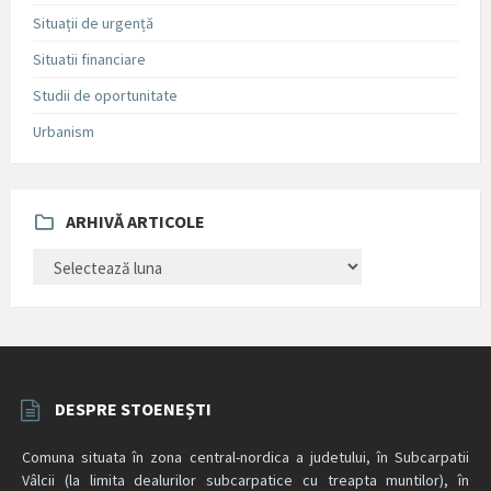
Situații de urgență
Situatii financiare
Studii de oportunitate
Urbanism
ARHIVĂ ARTICOLE
ARHIVĂ
ARTICOLE
DESPRE STOENEȘTI
Comuna situata în zona central-nordica a judetului, în Subcarpatii
Vâlcii (la limita dealurilor subcarpatice cu treapta muntilor), în