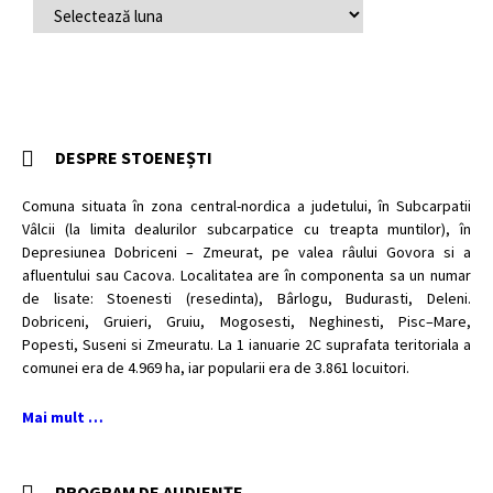
ARHIVĂ
ARTICOLE
DESPRE STOENEȘTI
Comuna situata în zona central-nordica a judetului, în Subcarpatii
Vâlcii (la limita dealurilor subcarpatice cu treapta muntilor), în
Depresiunea Dobriceni – Zmeurat, pe valea râului Govora si a
afluentului sau Cacova. Localitatea are în componenta sa un numar
de lisate: Stoenesti (resedinta), Bârlogu, Budurasti, Deleni.
Dobriceni, Gruieri, Gruiu, Mogosesti, Neghinesti, Pisc–Mare,
Popesti, Suseni si Zmeuratu. La 1 ianuarie 2C suprafata teritoriala a
comunei era de 4.969 ha, iar popularii era de 3.861 locuitori.
Mai mult …
PROGRAM DE AUDIENȚE