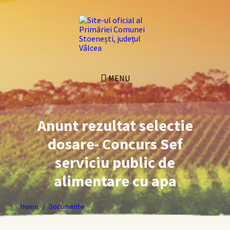
Skip
Skip
Skip
Skip
to
to
to
to
content
left
right
footer
sidebar
sidebar
MENU
Anunt rezultat selectie
dosare- Concurs Sef
serviciu public de
alimentare cu apa
Home
Documente
/