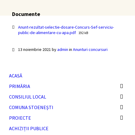
Documente
Anunt-rezultat-selectie-dosare-Concurs-Sef-serviciu-
File
public-de-alimentare-cu-apa.pdf
192 kB
size:
13 noiembrie 2021
by
admin
in
Anunturi concursuri
ACASĂ
PRIMĂRIA
CONSILIUL LOCAL
COMUNA STOENEȘTI
PROIECTE
ACHIZIȚII PUBLICE