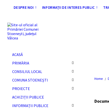
Skip
Skip
Skip
Skip
to
to
to
to
DESPRE NOI
INFORMAȚII DE INTERES PUBLIC
TR
content
left
right
footer
sidebar
sidebar
ACASĂ
CER
PRIMĂRIA
CONSILIUL LOCAL
Home
/
COMUNA STOENEȘTI
PROIECTE
ACHIZIȚII PUBLICE
Docum
INFORMAȚII PUBLICE