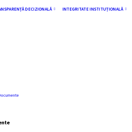
ANSPARENȚĂ DECIZIONALĂ
INTEGRITATE INSTITUȚIONALĂ
ERE DECLARATIE PRIVIND ACORD
AJUTOR PENTRU INCALZIRE
Documente
ente