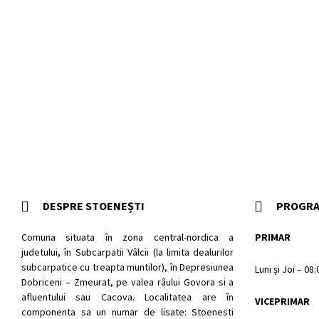
DESPRE STOENEȘTI
PROGRA
Comuna situata în zona central-nordica a
PRIMAR
judetului, în Subcarpatii Vâlcii (la limita dealurilor
subcarpatice cu treapta muntilor), în Depresiunea
Luni și Joi – 08
Dobriceni – Zmeurat, pe valea râului Govora si a
afluentului sau Cacova. Localitatea are în
VICEPRIMAR
componenta sa un numar de lisate: Stoenesti