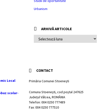
Studii de oportunitate
Urbanism
ARHIVĂ ARTICOLE
ARHIVĂ
ARTICOLE
CONTACT
mic Local
Primăria Comunei Stoenești
Comuna Stoenești, cod poștal 247625
obuz scolar-
Județul Vâlcea, ROMÂNIA
Telefon: 004 0250 777489
Fax: 004 0250 777510