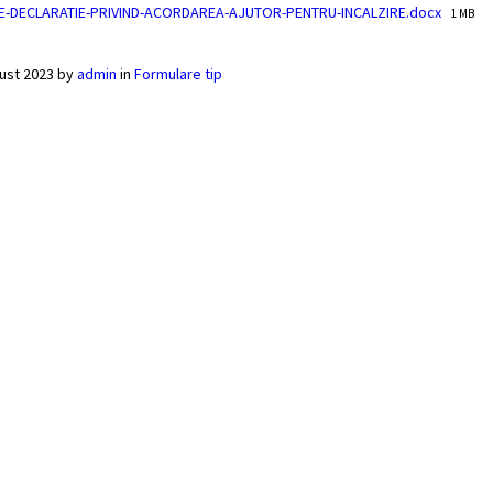
File
E-DECLARATIE-PRIVIND-ACORDAREA-AJUTOR-PENTRU-INCALZIRE.docx
1 MB
size:
ust 2023
by
admin
in
Formulare tip