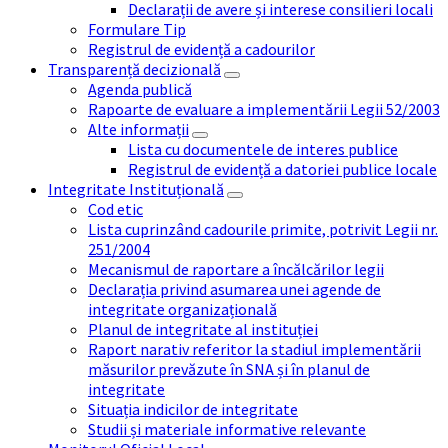
Declarații de avere și interese consilieri locali
Formulare Tip
Registrul de evidență a cadourilor
Transparență decizională
Agenda publică
Rapoarte de evaluare a implementării Legii 52/2003
Alte informații
Lista cu documentele de interes publice
Registrul de evidență a datoriei publice locale
Integritate Instituțională
Cod etic
Lista cuprinzând cadourile primite, potrivit Legii nr.
251/2004
Mecanismul de raportare a încălcărilor legii
Declarația privind asumarea unei agende de
integritate organizațională
Planul de integritate al instituției
Raport narativ referitor la stadiul implementării
măsurilor prevăzute în SNA și în planul de
integritate
Situația indicilor de integritate
Studii și materiale informative relevante