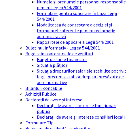
Numele și prenumele persoanei responsabile
pentru Legea 544/2001
Formulare pentru solicitare în baza Legii
544/2001
Modalitatea de contestare a deciziei și
formularele aferente pentru reclamație
administrativă
Rapoartele de aplicare a Legii 544/2001
Buletinul informativ - Legea 544/2001
Buget din toate sursele de venituri
Buget pe surse financiare
Situația plăților
Situația drepturilor salariale stabilite potrivit
legii, precum și a altor drepturi prevăzute de
acte normative
Bilanțuri contabile
Achiziții Publice
Declarații de avere și interese
Declarații de avere și interese funcționari
publici
Declarații de avere și interese consilieri locali
Formulare Tip
Registrul de evidență a cadourilor