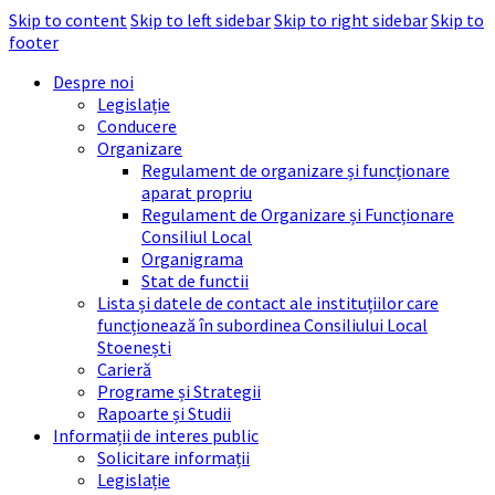
Skip to content
Skip to left sidebar
Skip to right sidebar
Skip to
footer
Despre noi
Legislație
Conducere
Organizare
Regulament de organizare și funcționare
aparat propriu
Regulament de Organizare și Funcționare
Consiliul Local
Organigrama
Stat de functii
Lista și datele de contact ale instituțiilor care
funcționează în subordinea Consiliului Local
Stoenești
Carieră
Programe și Strategii
Rapoarte și Studii
Informații de interes public
Solicitare informații
Legislație