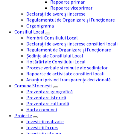
Rapoarte primar
Rapoarte viceprimar
Declarații de avere și interese
Regulamentul de Organizare și Funcționare
Organigrama
Consiliul Local
Membrii Consiliului Local
Declarații de avere și interese consilieri locali
Regulament de Organizare și Funcționare
Ședințe ale Consiliului Local
Hotărâri ale Consiliului Local
Procese verbale si minute ale ședințelor
Rapoarte de activitate consilieri locali
Anunțuri privind transparența decizională
Comuna Stoenești
Prezentare geografică
Prezentare istorică
Prezentare culturală
Harta comunei
Proiecte
Investiții realizate
Investiții în curs
Investiții viitoare