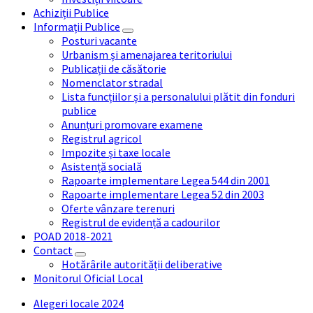
Achiziții Publice
Informații Publice
Posturi vacante
Urbanism și amenajarea teritoriului
Publicații de căsătorie
Nomenclator stradal
Lista funcțiilor și a personalului plătit din fonduri
publice
Anunțuri promovare examene
Registrul agricol
Impozite și taxe locale
Asistență socială
Rapoarte implementare Legea 544 din 2001
Rapoarte implementare Legea 52 din 2003
Oferte vânzare terenuri
Registrul de evidență a cadourilor
POAD 2018-2021
Contact
Hotărârile autorității deliberative
Monitorul Oficial Local
Alegeri locale 2024