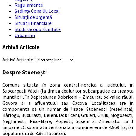
Regulamente
Ședințe Consiliu Local
Situații de urgență
Situatii financiare
Studii de oportunitate
Urbanism
Arhivă Articole
Arhivă Articole
Despre Stoenești
Comuna situata în zona central-nordica a judetului, în
Subcarpatii Vâlcii (la limita dealurilor subcarpatice cu treapta
muntilor), în Depresiunea Dobriceni – Zmeurat, pe valea râului
Govora si a afluentului sau Cacova. Localitatea are în
componenta sa un numar de lisate: Stoenesti (resedinta),
Bârlogu, Budurasti, Deleni. Dobriceni, Gruieri, Gruiu, Mogosesti,
Neghinesti, Pisc–Mare, Popesti, Suseni si Zmeuratu. La 1
ianuarie 2C suprafata teritoriala a comunei era de 4.969 ha, iar
popularii era de 3.861 locuitori.