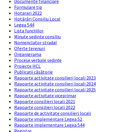
Documente financiare
Formulare tip
Hotarari 2022
Hotărâri Consiliu Local
Legea 544
Lista funcțiilor
Minute sedinte consiliu
Nomenclator stradal
Oferte terenuri
Organigrama
Procese verbale ședințe
Proiecte HCL
Publicații căsătorie
Rapoarte activitate consilieri locali 2023
Rapoarte activitate consilieri locali 2024
Rapoarte activitate consilieri locali 2025
Rapoarte activitate viceprimar
Rapoarte consilieri locali 2021
Rapoarte consilieri locali 2022
Rapoarte de activitate consilieri locali
Rapoarte implementare Legea 52
Rapoarte implementare Legea 544
Registre