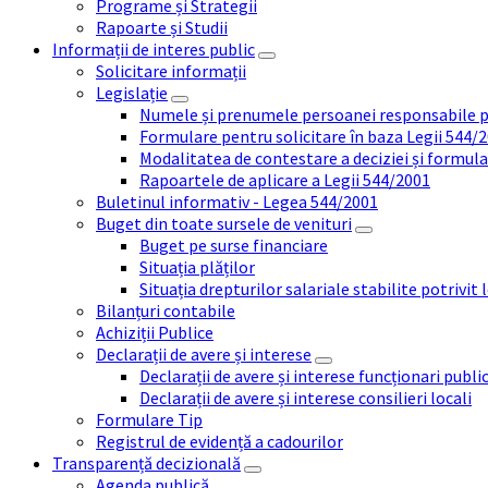
Programe și Strategii
Rapoarte și Studii
Informații de interes public
Solicitare informații
Legislație
Numele și prenumele persoanei responsabile 
Formulare pentru solicitare în baza Legii 544/
Modalitatea de contestare a deciziei și formul
Rapoartele de aplicare a Legii 544/2001
Buletinul informativ - Legea 544/2001
Buget din toate sursele de venituri
Buget pe surse financiare
Situația plăților
Situația drepturilor salariale stabilite potrivit
Bilanțuri contabile
Achiziții Publice
Declarații de avere și interese
Declarații de avere și interese funcționari public
Declarații de avere și interese consilieri locali
Formulare Tip
Registrul de evidență a cadourilor
Transparență decizională
Agenda publică