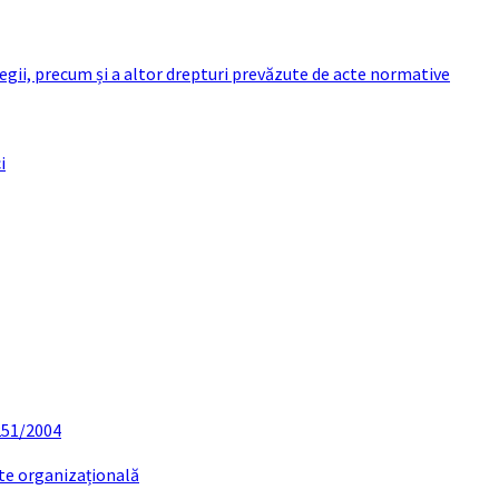
 legii, precum și a altor drepturi prevăzute de acte normative
i
 251/2004
ate organizațională