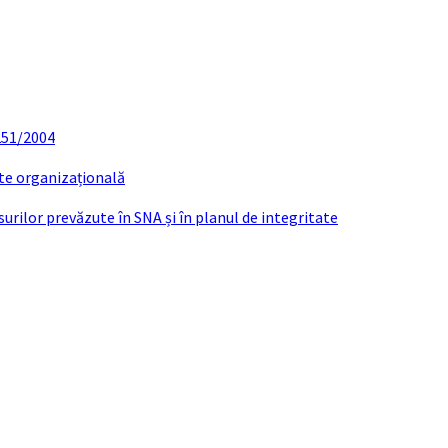
 251/2004
ate organizațională
urilor prevăzute în SNA și în planul de integritate
DA CHITUC VASILE