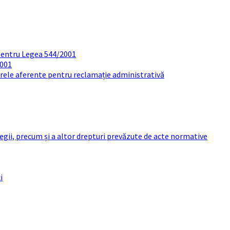
pentru Legea 544/2001
2001
arele aferente pentru reclamație administrativă
 legii, precum și a altor drepturi prevăzute de acte normative
i