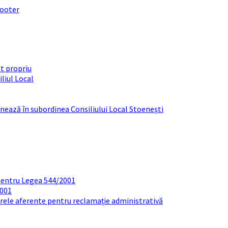
footer
t propriu
liul Local
ționează în subordinea Consiliului Local Stoenești
pentru Legea 544/2001
2001
arele aferente pentru reclamație administrativă