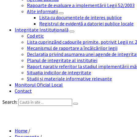
Rapoarte de evaluare a implementării Legii 52/2003
Alte informații
Lista cu documentele de interes publice
Registrul de evidență a datoriei publice locale
Integritate Instituțională
Cod etic
Lista cuprinzând cadourile primite, potrivit Legii nr.
Mecanismul de raportare a încălcărilor legii
Declarația privind asumarea unei agende de integrit
Planul de integritate al instituției
Raport narativ referitor la stadiul implementării măs
Situația indicilor de integritate
Studii și materiale informative relevante
Monitorul Oficial Local
Contact
Search:
Home
/
Documente
/