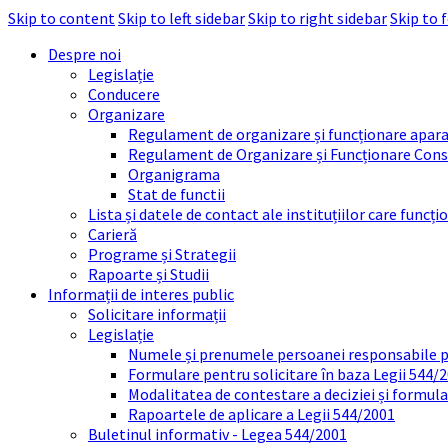
Skip to content
Skip to left sidebar
Skip to right sidebar
Skip to 
Despre noi
Legislație
Conducere
Organizare
Regulament de organizare și funcționare apara
Regulament de Organizare și Funcționare Consi
Organigrama
Stat de functii
Lista și datele de contact ale instituțiilor care func
Carieră
Programe și Strategii
Rapoarte și Studii
Informații de interes public
Solicitare informații
Legislație
Numele și prenumele persoanei responsabile 
Formulare pentru solicitare în baza Legii 544/
Modalitatea de contestare a deciziei și formul
Rapoartele de aplicare a Legii 544/2001
Buletinul informativ - Legea 544/2001