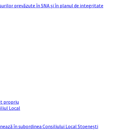
urilor prevăzute în SNA și în planul de integritate
t propriu
liul Local
ționează în subordinea Consiliului Local Stoenești