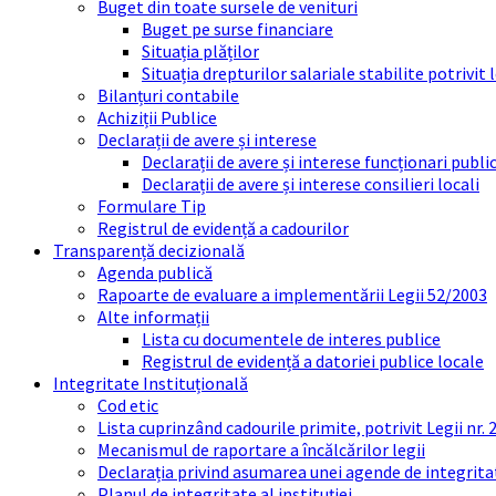
Buget din toate sursele de venituri
Buget pe surse financiare
Situația plăților
Situația drepturilor salariale stabilite potrivit
Bilanțuri contabile
Achiziții Publice
Declarații de avere și interese
Declarații de avere și interese funcționari public
Declarații de avere și interese consilieri locali
Formulare Tip
Registrul de evidență a cadourilor
Transparență decizională
Agenda publică
Rapoarte de evaluare a implementării Legii 52/2003
Alte informații
Lista cu documentele de interes publice
Registrul de evidență a datoriei publice locale
Integritate Instituțională
Cod etic
Lista cuprinzând cadourile primite, potrivit Legii nr.
Mecanismul de raportare a încălcărilor legii
Declarația privind asumarea unei agende de integrit
Planul de integritate al instituției