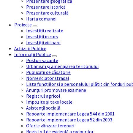
Prezentare geografică
Prezentare istorică
Prezentare culturală
Harta comunei
Proiecte
Investiții realizate
Investiții în curs
Investiții viitoare
Achiziții Publice
Informații Publice
Posturi vacante
Urbanism și amenajarea teritoriului
Publicații de căsătorie
Nomenclator stradal
Lista funcțiilor și a personalului plătit din fonduri pu
Anunțuri promovare examene
Registrul agricol
Impozite și taxe locale
Asistență socială
Rapoarte implementare Legea 544 din 2001
Rapoarte implementare Legea 52 din 2003
Oferte vânzare terenuri
Registrul de evidență a cadourilor